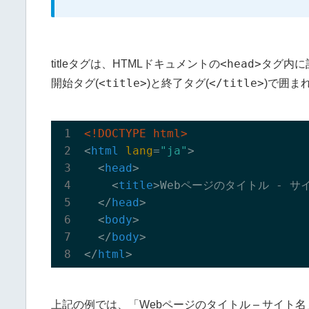
<head>
titleタグは、HTMLドキュメントの
タグ内に
<title>
</title>
開始タグ(
)と終了タグ(
)で囲ま
<!DOCTYPE html>
<
html
lang
=
"ja"
>
<
head
>
<
title
>
Webページのタイトル - サ
</
head
>
<
body
>
</
body
>
</
html
>
上記の例では、「Webページのタイトル – サイ