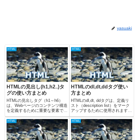
yasuaki
HTML
HTML
HTMLの見出し(h1,h2..)タ
HTMLのdl,dt,ddタグ使い
グの使い方まとめ
方まとめ
HTMLの見出しタグ（h1～h6）
HTMLのdl,dt, ddタグは、定義リ
は、Webページのコンテンツ構造
スト（description list）をマーク
を定義するために重要な要素で
アップするために使用されます。
す。見出しタグを適切に使うこと
dlタグは定義リスト全体を囲み、
で、Webページの可読性を高める
dt(definition term) タグは定義さ
HTML
HTML
ことができます。この記事では、
れる用語を、dd(definitio...
HTMLの見出しタグの使い方をま
とめます。・見出しタグ...