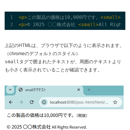
<p>
この製品の価格は10,000円です。
<small>
（税
<p>
© 2025 〇〇株式会社 
<small>
All Rights
上記のHTMLは、ブラウザで以下のように表示されます。
（chromeのデフォルトのスタイル）
small
タグで囲まれたテキストが、周囲のテキストより
も小さく表示されていることが確認できます。