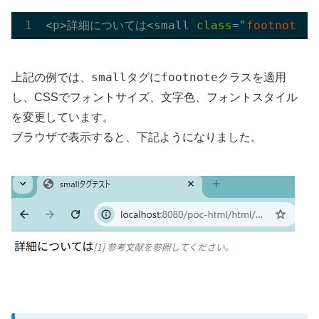
<p>詳細については<small 
class
="
footnote
">
small
footnote
上記の例では、
タグに
クラスを適用
し、CSSでフォントサイズ、文字色、フォントスタイル
を変更しています。
ブラウザで表示すると、下記ようになりました。