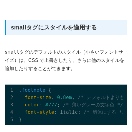
smallタグにスタイルを適用する
small
タグのデフォルトのスタイル（小さいフォントサ
イズ）は、CSS で上書きしたり、さらに他のスタイルを
追加したりすることができます。
.footnote
 {

font-size
: 
0.8em
; 
/* デフォルトよりもさ
color
: 
#777
; 
/* 薄いグレーの文字色 */
font-style
: italic; 
/* 斜体にする */