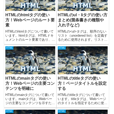
HTMLのhtmlタグの使い
HTMLのul・liタグの使い方
方！Webページのルート要
まとめ(箇条書きの種類や
素
入れ子など)
HTMLのhtmlタグについて書いて
HTMLの<ul>タグは、順序のない
います。htmlタグは、HTMLドキ
リスト（unordered list）を定義す
ュメントのルート要素であり、す
るために使用されます。リスト内
べてのHTMLコンテンツを包含す
の各項目は<li>(list item) タグで
るコンテナです。これは、Webペ
マークアップされ、デフォルトで
HTML
HTML
ージの構造を定義する上で最も基
は各項目の先頭に黒丸（●）など
本的な要素の一つであり、Webブ
の箇条書きマークが表...
ラウザに対し...
HTMLのmainタグの使い
HTMLのtitleタグの使い
方！Webページの主要コン
方！ページタイトルを設定
テンツを明確に
する
HTMLのmainタグについて書いて
HTMLのtitleタグについて書いて
います。mainタグは、Webペー
います。titleタグは、Webページ
ジの主要なコンテンツを示すため
のタイトルを指定するために使用
に使用されます。これは、ヘッダ
され、<head>タグ内に記述しま
ー、フッター、サイドバー、ナビ
す。titleタグの内容は、ブラウザ
HTML
HTML