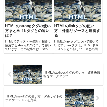
ゲーションなどの繰り返される要
のタブやウィンドウのタイトルバ
素とは異なり、ページの中核とな
ーに表示されるだけでなく、検索
るコンテンツをマーク...
エン...
HTMLのstrongタグの使い
HTMLのlinkタグの使い
方まとめ！bタグとの違い
方！外部リソースと連携す
は？
る
HTMLでテキストを強調する際に
HTMLのlinkタグについて書いて
使用するstrongタグについて書い
います。linkタグは、HTMLドキ
ています。この記事では、strong
ュメントと外部リソースとの関係
タグの使い方と、類似のbタグと
性を定義するために使用され、
の違いについて解説します。
<head>タグ内に配置されます。
strongタグとはstrongタグは、テ
主にCSSファイル（スタイルシ
キストの重要性や強調を表すため
ート）やファビコン（favicon）
に使用さ...
を読み込ん...
HTMLのaddressタグの使い方！連絡先情
報をマークアップ
HTMLのnavタグの使い方！Webサイトの
ナビゲーションを定義