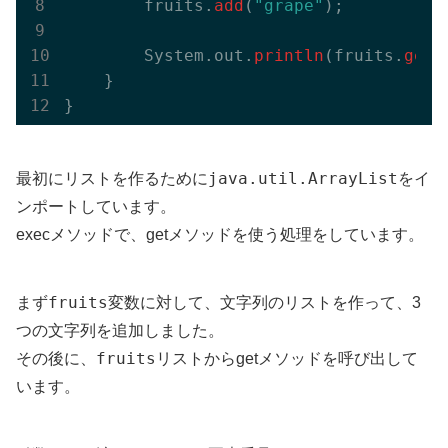
        fruits.
add
(
"grape"
);

        System.out.
println
(fruits.
get
(
    }

java.util.ArrayList
最初にリストを作るために
をイ
ンポートしています。
execメソッドで、getメソッドを使う処理をしています。
fruits
まず
変数に対して、文字列のリストを作って、3
つの文字列を追加しました。
fruits
その後に、
リストからgetメソッドを呼び出して
います。