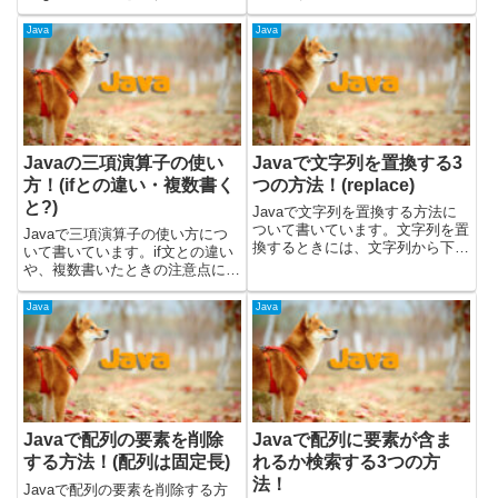
字列の長さを取得することができ
いては、OpenJDKのバージョン
ます。lengthメソッドで長さを取
19で動作を確認しました。要素
Java
Java
得する文字列の変数からlengthメ
を取得するには？要素番号を指定
ソッドを呼ぶことで、文字列の長
して取得する方法と、
さが取得できま...
java.lang.reflect...
Javaの三項演算子の使い
Javaで文字列を置換する3
方！(ifとの違い・複数書く
つの方法！(replace)
と?)
Javaで文字列を置換する方法に
ついて書いています。文字列を置
Javaで三項演算子の使い方につ
換するときには、文字列から下記
いて書いています。if文との違い
のメソッドを呼び出します。・
や、複数書いたときの注意点につ
replaceメソッド・replaceAllメソ
いても記載しました。載せている
ッド・replaceFirstメソッド載せ
コードについては、OpenJDKの
Java
Java
ているコードについては、Ope...
バージョン19で動作を確認しま
した。Javaの三項演算子の使い
方Javaの三項演算...
Javaで配列の要素を削除
Javaで配列に要素が含ま
する方法！(配列は固定長)
れるか検索する3つの方
法！
Javaで配列の要素を削除する方