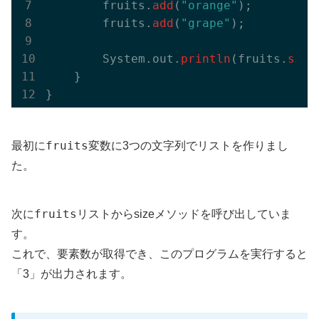
        fruits.
add
(
"orange"
);

        fruits.
add
(
"grape"
);

        System.out.
println
(fruits.
size
    }

fruits
最初に
変数に3つの文字列でリストを作りまし
た。
fruits
次に
リストからsizeメソッドを呼び出していま
す。
これで、要素数が取得でき、このプログラムを実行すると
「3」が出力されます。