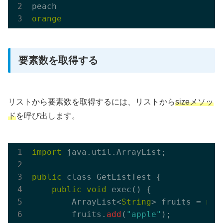
要素数を取得する
リストから要素数を取得するには、リストから
sizeメソッ
ド
を呼び出します。
import
 java.util.ArrayList;

public
 class GetListTest {

public
void
 exec() {

        ArrayList<
String
> fruits = 
new
        fruits.
add
(
"apple"
);
