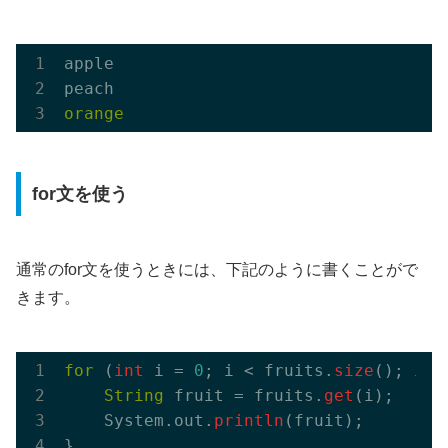
apple

for文を使う
通常のfor文を使うときには、下記のように書くことがで
きます。
for
 (
int
 i = 
0
; i < fruits.
size
(); i++)
String
 fruit = fruits.
get
(i);

    System.out.
println
(fruit);
