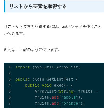
リストから要素を取得する
リストから要素を取得するには、getメソッドを使うこと
ができます。
例えば、下記のように使います。
import
 java.util.ArrayList;

public
 class GetListTest {

public
void
 exec() {

        ArrayList<
String
> fruits = 
new
        fruits.
add
(
"apple"
);

        fruits.
add
(
"orange"
);
