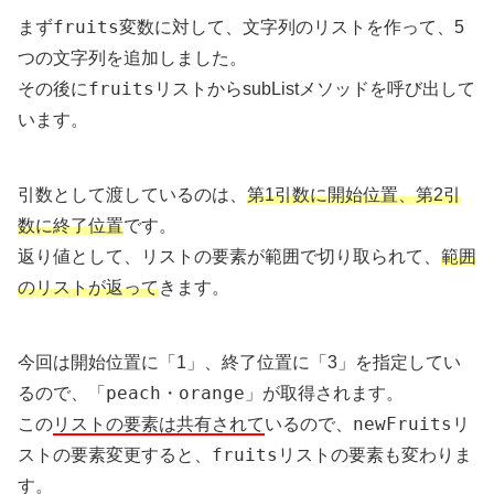
fruits
まず
変数に対して、文字列のリストを作って、5
つの文字列を追加しました。
fruits
その後に
リストからsubListメソッドを呼び出して
います。
引数として渡しているのは、
第1引数に開始位置、第2引
数に終了位置
です。
返り値として、リストの要素が範囲で切り取られて、
範囲
のリストが返って
きます。
今回は開始位置に「1」、終了位置に「3」を指定してい
peach・orange
るので、「
」が取得されます。
newFruits
この
リストの要素は共有されて
いるので、
リ
fruits
ストの要素変更すると、
リストの要素も変わりま
す。