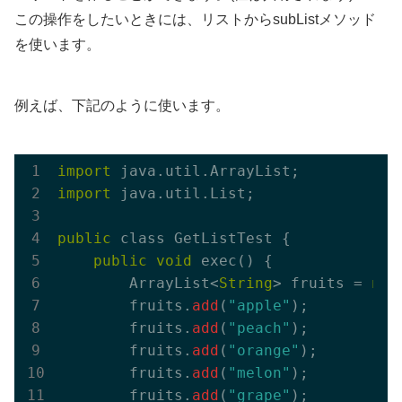
この操作をしたいときには、リストからsubListメソッド
を使います。
例えば、下記のように使います。
import
import
 java.util.List;

public
 class GetListTest {

public
void
 exec() {

        ArrayList<
String
> fruits = 
new
        fruits.
add
(
"apple"
);

        fruits.
add
(
"peach"
);

        fruits.
add
(
"orange"
);

        fruits.
add
(
"melon"
);

        fruits.
add
(
"grape"
);
