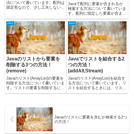
法について書いています。配列は
Javaで配列に要素が含まれるか
固定長なので、少し工夫しないと
検索する方法について書いていま
配列の要素を減らすことができま
す。配列に指定した要素が含まれ
せん。下記の操作をして、不要な
るか調べるには、下記の方法で行
要素を無くした配列を作りま
うことができます。・ループし
Java
Java
す。・新しい配列を作って追加す
て、要素をひとつずつ確認する・
る・配列をリスト変換して削除す
リストを新しく作って、contains
る...
メソッドを使う・Arr...
Javaのリストから要素を
Javaでリストを結合する2
削除する3つの方法！
つの方法！
(remove)
(addAll,Stream)
Javaのリスト(ArrayList)の要素を
Javaのリスト(ArrayList)を結合す
削除する方法について書いていま
る方法について書いています。リ
す。リストの要素を削除するに
ストを結合するときには、リスト
は、リストから下記のメソッドを
からaddAllメソッドを使ったり、
使います。・removeメソッド・
Streamのconcatを使うと良いで
removeAllメソッド載せているコ
す。載せているコードについて
ードについては、OpenJDKの
は、OpenJDKのバージョン...
バ...
Javaのリストに要素を含むか検索する2つ
の方法！