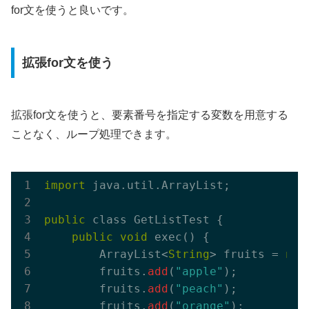
for文を使うと良いです。
拡張for文を使う
拡張for文を使うと、要素番号を指定する変数を用意する
ことなく、ループ処理できます。
import
 java.util.ArrayList;

public
 class GetListTest {

public
void
 exec() {

        ArrayList<
String
> fruits = 
new
        fruits.
add
(
"apple"
);

        fruits.
add
(
"peach"
);

        fruits.
add
(
"orange"
);
