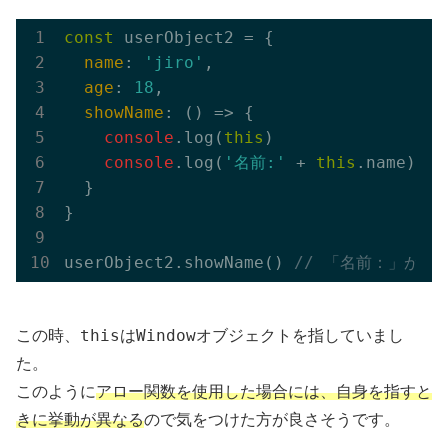
const
 userObject2 = {

name
: 
'jiro'
,

age
: 
18
,

showName
: 
()
 =>
 {

console
.log(
this
)

console
.log(
'名前:'
 + 
this
.name)

  }

}

userObject2.showName() 
// 「名前：」が出
this
Window
この時、
は
オブジェクトを指していまし
た。
このように
アロー関数を使用した場合には、自身を指すと
きに挙動が異なる
ので気をつけた方が良さそうです。