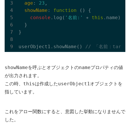
age
: 
23
,

showName
: 
function
 (
) 
{

console
.log(
'名前:'
 + 
this
.name)

  }

}

userObject1.showName() 
// 「名前：taro
showName
name
を呼ぶとオブジェクトの
プロパティの値
が出力されます。
this
userObject1
この時、
は作成した
オブジェクトを
指しています。
これをアロー関数にすると、意図した挙動になりませんで
した。