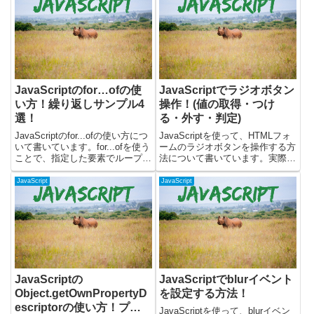
JavaScriptのfor…ofの使
JavaScriptでラジオボタン
い方！繰り返しサンプル4
操作！(値の取得・つけ
選！
る・外す・判定)
JavaScriptのfor...ofの使い方につ
JavaScriptを使って、HTMLフォ
いて書いています。for...ofを使う
ームのラジオボタンを操作する方
ことで、指定した要素でループ処
法について書いています。実際に
理することができます。簡単に解
動くサンプルを使って、以下の操
説した後に、いろんな要素をルー
作を解説します。・ラジオボタン
JavaScript
JavaScript
プするサンプルコードを書いてみ
の値を取得する・ラジオボタンの
ました。for...ofの使い...
選択する(チェックを入れる)・ラ
ジオボタンの選択...
JavaScriptの
JavaScriptでblurイベント
Object.getOwnPropertyD
を設定する方法！
escriptorの使い方！プロ
JavaScriptを使って、blurイベン