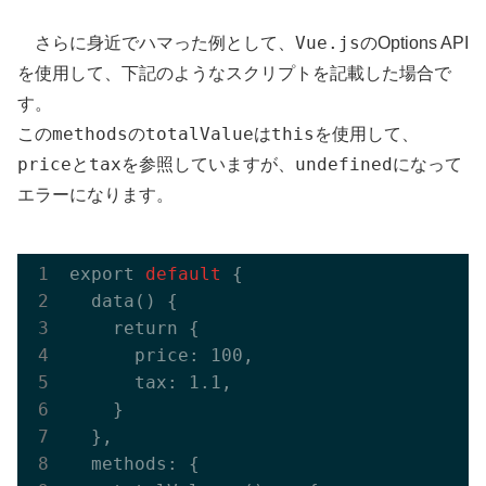
Vue.js
さらに身近でハマった例として、
のOptions API
を使用して、下記のようなスクリプトを記載した場合で
す。
methods
totalValue
this
この
の
は
を使用して、
price
tax
undefined
と
を参照していますが、
になって
エラーになります。
export
 default 
{

  data() {

    return {

      price: 100,

      tax: 1.1,

    }

  },

  methods: {
