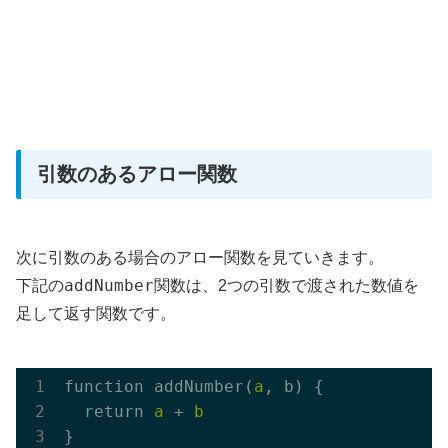
引数のあるアロー関数
次に引数のある場合のアロー関数を見ていきます。
addNumber
下記の
関数は、2つの引数で渡された数値を
足して返す関数です。
function addNumber(
a
, b) {

  return 
a
 + 
b
}
