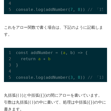
console.log(addNumber(
7
, 
8
)) 
// 「15
これをアロー関数で書く場合は、下記のように記載しま
す。
const addNumber = (
a
, b) => {

  return 
a
 + 
b
}

console.log(addNumber(
3
, 
8
)) 
// 「11
()
{}
丸括弧(
)と中括弧(
)の間にアローを書いています。
()
{}
引数は丸括弧(
)の中に書いて、処理は中括弧(
)の中に
書きます。