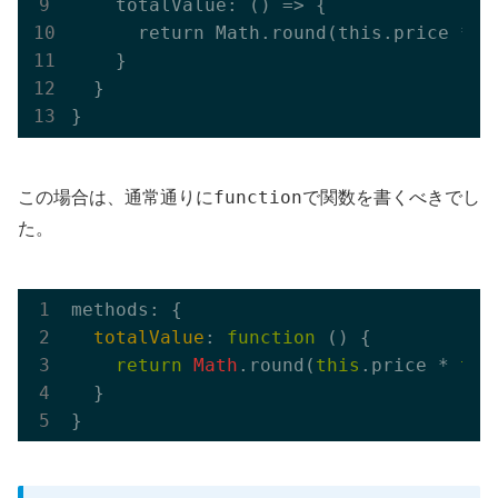
    totalValue: () => {

      return Math.round(this.price * th
    }

  }

function
この場合は、通常通りに
で関数を書くべきでし
た。
methods: {

totalValue
: 
function
 (
) 
{

return
Math
.round(
this
.price * 
thi
  }
