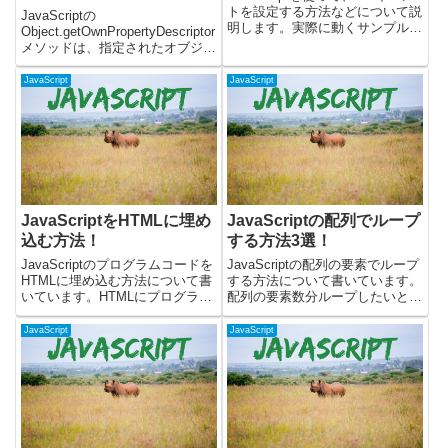
パティの属性を調べる
トを設定する方法などについて説
JavaScriptの
明します。実際に動くサンプルを
Object.getOwnPropertyDescriptor
使いつつ、以下について書いてい
メソッドは、指定されたオブジェ
ます。・blurイベントとは？ ・
クトの特定の自身のプロパティ
blurイベントをつける方法 ・blur
（継承されたプロパティではな
JavaScript
JavaScript
イベントとchangeイベントの...
い）のプロパティディスクリプタ
を取得するために使用されます。
プロパティ...
JavaScriptをHTMLに埋め
JavaScriptの配列でループ
込む方法！
する方法3選！
JavaScriptのプログラムコードを
JavaScriptの配列の要素でループ
HTMLに埋め込む方法について書
する方法について書いています。
いています。HTMLにプログラム
配列の要素数分ループしたいとき
を埋め込むにはscriptタグを使い
には、下記の構文やメソッドを使
ます。JavaScriptのコードを
うことができます。・for文・
JavaScript
JavaScript
HTMLに埋め込むには？HTMLの
forEachメソッド・for...of文forで
中にscriptタグを書いて、...
ループするfor文を使うことで...