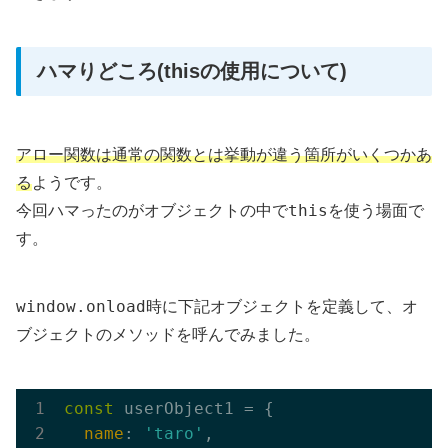
ハマりどころ(thisの使用について)
アロー関数は通常の関数とは挙動が違う箇所がいくつかあ
る
ようです。
this
今回ハマったのがオブジェクトの中で
を使う場面で
す。
window.onload
時に下記オブジェクトを定義して、オ
ブジェクトのメソッドを呼んでみました。
const
 userObject1 = {

name
: 
'taro'
,
