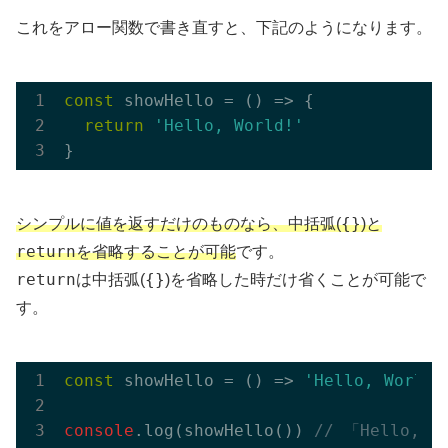
これをアロー関数で書き直すと、下記のようになります。
const
 showHello = 
()
 =>
 {

return
'Hello, World!'
{}
シンプルに値を返すだけのものなら、中括弧(
)と
return
を省略することが可能
です。
return
{}
は中括弧(
)を省略した時だけ省くことが可能で
す。
const
 showHello = 
()
 =>
'Hello, World!
console
.log(showHello()) 
// 「Hello, 