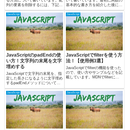
る方法について書いています。配
いて書いています。最初に関数の
列の要素を削除するには、下記の
基本的な書き方を紹介した後に、
方法で削除することができま
関数を使用したサンプルコードを
す。・deleteを使う・popメソッ
書いて解説しています。その他の
JavaScript
JavaScript
ドを使う・shiftメソッドを使う・
内容について書いています。・無
spliceメソッドを使う・filter...
名関数とは？・関数の巻き上げ・
アロー関数とは？Ja...
JavaScriptのpadEndの使
JavaScriptでfilterを使う方
い方！文字列の末尾を文字
法！【使用例3選】
埋めする
JavaScriptでfilterの機能を使った
ので、使い方やサンプルなどを記
JavaScriptで文字列の末尾を、指
載しています。MDNでfilterにつ
定した長さになるように文字埋め
いて説明しているドキュメントは
するpadEndメソッドについて書
こちらです。JavaScriptのfilter機
いています。padEndメソッドを
能とは？JavaScriptのfilterは配...
使うと、文字列の末尾に指定した
JavaScript
JavaScript
文字列を繰り返し追加して、文字
列を指定した長さにすることがで
きます。文字...