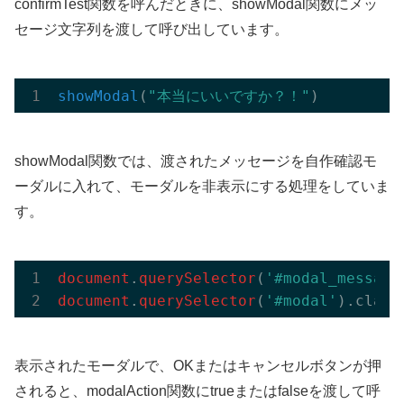
confirmTest関数を呼んだときに、showModal関数にメッ
セージ文字列を渡して呼び出しています。
showModal
(
"本当にいいですか？！"
)
showModal関数では、渡されたメッセージを自作確認モ
ーダルに入れて、モーダルを非表示にする処理をしていま
す。
document
.
querySelector
(
'#modal_message
document
.
querySelector
(
'#modal'
).class
表示されたモーダルで、OKまたはキャンセルボタンが押
されると、modalAction関数にtrueまたはfalseを渡して呼