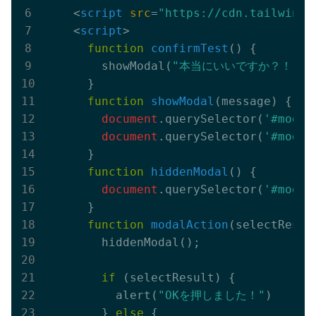
<
script
src
=
"https://cdn.tailwindc
<
script
>
function
confirmTest
(
) 
{

        showModal(
"本当にいいですか？！"
)

      }

function
showModal
(
message
) 
{

document
.querySelector(
'#modal
document
.querySelector(
'#modal
      }

function
hiddenModal
(
) 
{

document
.querySelector(
'#modal
      }

function
modalAction
(
selectResul
        hiddenModal();

if
 (selectResult) {

          alert(
"OKを押しました！"
)

        } 
else
 {
