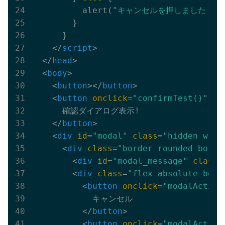
          alert(
"キャンセルを押しました！"
)

        }

      }

</
script
>
</
head
>
<
body
>
<
button
>
</
button
>
<
button
onclick
=
"confirmTest()"
cl
      確認ダイアログ表示!

</
button
>
<
div
id
=
"modal"
class
=
"hidden w-fu
<
div
class
=
"border rounded borde
<
div
id
=
"modal_message"
class
=
<
div
class
=
"flex absolute bott
<
button
onclick
=
"modalAction
            キャンセル

</
button
>
<
button
onclick
=
"modalAction