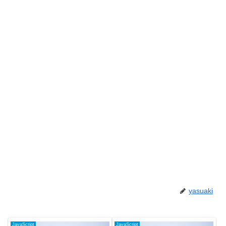
yasuaki
JavaScript
JavaScript