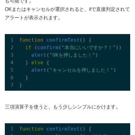
も可能です。
OKまたはキャンセルが選択されると、ifで直接判定されて
アラートが表示されます。
function
confirmTest
() {

if
 (
confirm
(
"本当にいいですか？！"
)) {

alert
(
"OKを押しました！"
)
  } 
else
 {

alert
(
"キャンセルを押しました！"
)
  }

三項演算子を使うと、もう少しシンプルにかけます。
function
confirmTest
()
{
