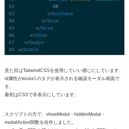
            OK

</
button
>
</
div
>
</
div
>
</
div
>
</
body
>
</
html
>
見た目はTailwindCSSを使用していい感じにしています。
modal
id属性が
のタグが表示される確認モーダル画面で
す。
最初はCSSで非表示にしています。
スクリプトの方で、showModal・hiddenModal・
modalAction関数を自作しました。