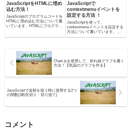
JavaScriptをHTMLに埋め
JavaScriptで
込む方法！
contextmenuイベントを
設定する方法 ！
JavaScriptのプログラムコードを
HTMLに埋め込む方法について書
JavaScriptを使って、
いています。HTMLにプログラム
contextmenuイベントを設定する
を埋め込むにはscriptタグを使い
方法について書いています。
ます。JavaScriptのコードを
contextmenuイベントを使うこと
HTMLに埋め込むには？HTMLの
で、右クリック時に何らかの処理
中にscriptタグを書いて、...
をすることができます。実際に動
くサンプルを使いつつ、以下につ
いて書いていま...
Chart.jsを使用して、折れ線グラフを書く
方法！【気温のグラフを作る】
JavaScriptで金額を扱う時に使用する2つ
の関数(3桁区切り・切り捨て)
コメント