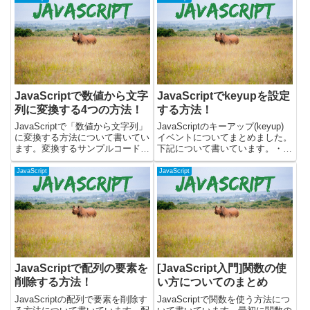
JavaScriptで数値から文字
JavaScriptでkeyupを設定
列に変換する4つの方法！
する方法！
JavaScriptで「数値から文字列」
JavaScriptのキーアップ(keyup)
に変換する方法について書いてい
イベントについてまとめました。
ます。変換するサンプルコードと
下記について書いています。・
一緒に解説しています。数値を文
keyupイベントとは？・keyupイ
字列に変換する時には下記を使い
ベントの設定方法・keyupと
JavaScript
JavaScript
ます。・Stringオブジェクト・
keydownイベントで背景色を変え
toStringメソッド・toFixedメソ
るkeyupイベントとは？key...
ッ...
JavaScriptで配列の要素を
[JavaScript入門]関数の使
削除する方法！
い方についてのまとめ
JavaScriptの配列で要素を削除す
JavaScriptで関数を使う方法につ