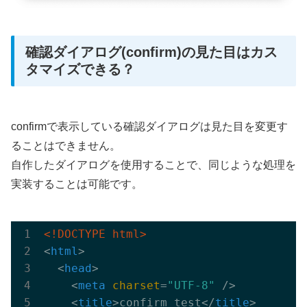
確認ダイアログ(confirm)の見た目はカス
タマイズできる？
confirmで表示している確認ダイアログは見た目を変更す
ることはできません。
自作したダイアログを使用することで、同じような処理を
実装することは可能です。
<!DOCTYPE html>
<
html
>
<
head
>
<
meta
charset
=
"UTF-8"
 />
<
title
>
confirm test
</
title
>