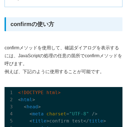
confirmの使い方
confirmメソッドを使用して、確認ダイアログを表示する
には、JavaScriptの処理の任意の箇所でconfirmメソッドを
呼びます。
例えば、下記のように使用することが可能です。
<!DOCTYPE html>
<
html
>
<
head
>
<
meta
charset
=
"UTF-8"
 />
<
title
>
confirm test
</
title
>