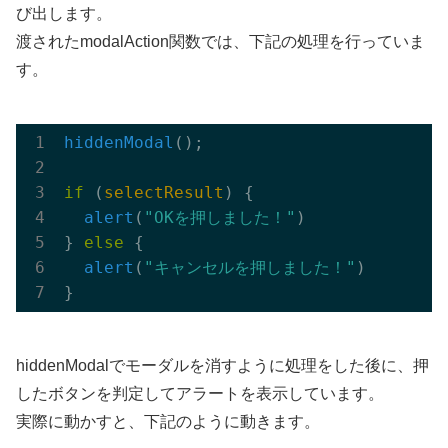
び出します。
渡されたmodalAction関数では、下記の処理を行っていま
す。
hiddenModal
();

if
 (
selectResult
) {

alert
(
"OKを押しました！"
)
} 
else
 {

alert
(
"キャンセルを押しました！"
)
hiddenModalでモーダルを消すように処理をした後に、押
したボタンを判定してアラートを表示しています。
実際に動かすと、下記のように動きます。