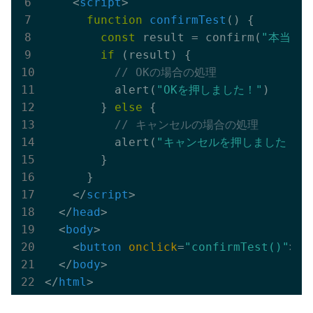
<
script
>
function
confirmTest
()
{

const
 result = confirm(
"本当に
if
 (result) {

// OKの場合の処理
          alert(
"OKを押しました！"
)

        } 
else
 {

// キャンセルの場合の処理
          alert(
"キャンセルを押しました！"
)

        }

      }

</
script
>
</
head
>
<
body
>
<
button
onclick
=
"confirmTest()"
>
確
</
body
>
</
html
>