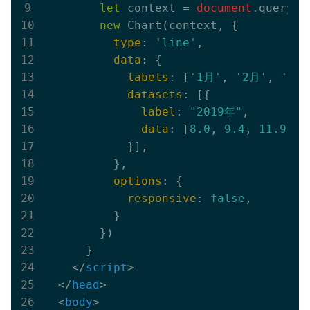
let
 context = 
document
.querySe
new
 Chart(context, {

type
: 
'line'
,

data
: {

labels
: [
'1月'
, 
'2月'
, 
'3月
datasets
: [{

label
: 
"2019年"
,

data
: [
8.0
, 
9.4
, 
11.9
, 
1
            }],

          },

options
: {

responsive
: 
false
,

          }

        })

      }

</
script
>
</
head
>
<
body
>