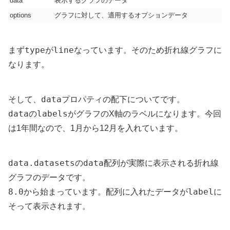
data
表示するグラフのデータ
options
グラフに対して、適用するオプションデータ
type
line
まず
が
なっています。そのため折れ線グラフに
なります。
data
そして、
プロパティの配下についてです。
data
labels
の
がグラフのX軸のラベルになります。今回
は1年間なので、1月から12月を入れています。
data.datasets
data
の
配列が実際に表示される折れ線
グラフのデータです。
8.0
label
から始まっています。配列に入れたデータが
に
そって表示されます。