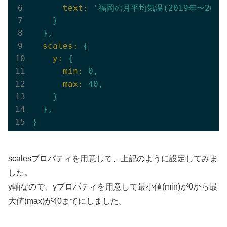
      text:
'福岡の月平均気温(2019年〜2021
}
},
  scales:
{
    y:
{
      min:
0
,
      max:
40
,
}
},
}
scalesプロパティを用意して、上記のように設定してみま
した。
y軸なので、yプロパティを用意して最小値(min)が0から最
大値(max)が40までにしました。