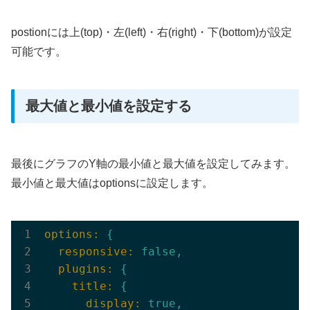
postionには上(top)・左(left)・右(right)・下(bottom)が設定
可能です。
最大値と最小値を設定する
最後にグラフのY軸の最小値と最大値を設定してみます。
最小値と最大値はoptionsに設定します。
options:
{
  responsive:
false
,
  plugins:
{
    title:
{
      display:
true
,