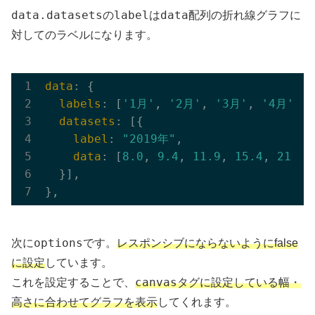
data.datasets
label
data
の
は
配列の折れ線グラフに
対してのラベルになります。
data
: {

labels
: [
'1月'
, 
'2月'
, 
'3月'
, 
'4月'
, 
datasets
: [{

label
: 
"2019年"
,

data
: [
8.0
, 
9.4
, 
11.9
, 
15.4
, 
21.1
,
  }],

options
次に
です。
レスポンシブにならないようにfalse
に設定
しています。
canvas
これを設定することで、
タグに設定している幅・
高さに合わせてグラフを表示
してくれます。