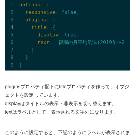
options:
{
  responsive:
false
,
  plugins:
{
    title:
{
      display:
true
,
      text:
'福岡の月平均気温(2019年〜2021
}
}
}
pluginsプロパティ配下にtitleプロパティを作って、オブジ
ェクトを設定しています。
displayはタイトルの表示・非表示を切り替えます。
textはラベルとして、表示される文字列になります。
このように設定すると、下記のようにラベルが表示されま