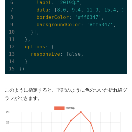
label
: 
"2019年"
,

data
: [
8.0
, 
9.4
, 
11.9
, 
15.4
, 
21.
borderColor
: 
'#ff6347'
,

backgroundColor
: 
'#ff6347'
,

    }],

  },

options
: {

responsive
: false,

  }

このように指定すると、下記のように色のついた折れ線グ
ラフができます。