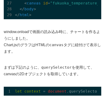
<
canvas
id
=
"fukuoka_temperature_ch
</
body
>
</
html
>
window.onloadで画面の読み込み時に、チャートを作るよ
うにしました。
canvas
Chart.jsのグラフはHTMLの
タグに紐付けて表示し
ます。
querySelector
まずは下記のように、
を使用して、
canvasの2Dオブジェクトを取得しています。
let
context
 =
 document
.querySelector(
"