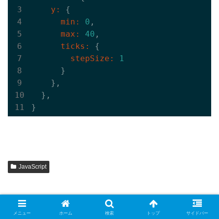
    y:
      min:
0
      max:
40
      ticks:
        stepSize:
1
      }

    },

  },

JavaScript
メニュー
ホーム
検索
トップ
サイドバー