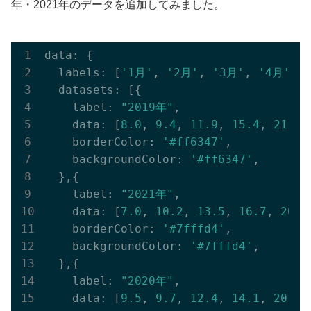
年・2021年のデータを追加してみました。
data: {

  labels: [
'1月'
, 
'2月'
, 
'3月'
, 
'4月'
, 
  datasets: [{

    label: 
"2019年"
,

    data: [
8.0
, 
9.4
, 
11.9
, 
15.4
, 
21.1
,
    borderColor: 
'#ff6347'
,

    backgroundColor: 
'#ff6347'
,

  },{

    label: 
"2021年"
,

    data: [
7.0
, 
10.2
, 
13.5
, 
16.7
, 
20.4
    borderColor: 
'#7fffd4'
,

    backgroundColor: 
'#7fffd4'
,

  },{

    label: 
"2020年"
,

    data: [
9.5
, 
9.7
, 
12.4
, 
14.1
, 
20.4
,