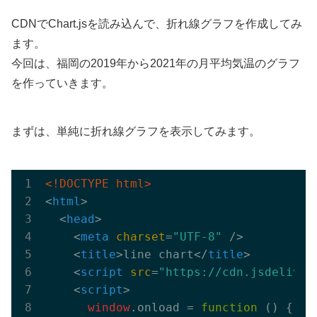
CDNでChart.jsを読み込んで、折れ線グラフを作成してみ
ます。
今回は、福岡の2019年から2021年の月平均気温のグラフ
を作っていきます。
まずは、単純に折れ線グラフを表示してみます。
<!DOCTYPE html>
<
html
>
<
head
>
<
meta
charset
=
"UTF-8"
 />
<
title
>
line chart
</
title
>
<
script
src
=
"https://cdn.jsdelivr.
<
script
>
window
.onload = 
function
 (
) 
{
