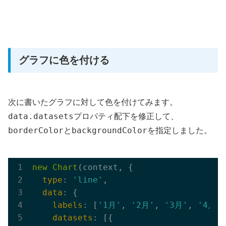
グラフに色を付ける
次に書いたグラフに対して色を付けてみます。
data.datasets
プロパティ配下を修正して、
borderColor
backgroundColor
と
を指定しました。
new
Chart
(context, {

type
: 
'line'
,

data
: {

labels
: [
'1月'
, 
'2月'
, 
'3月'
, 
'4月'
,
datasets
: [{
