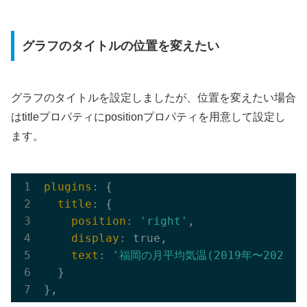
グラフのタイトルの位置を変えたい
グラフのタイトルを設定しましたが、位置を変えたい場合
はtitleプロパティにpositionプロパティを用意して設定し
ます。
plugins
: {

title
: {

position
: 
'right'
,

display
: true,

text
: 
'福岡の月平均気温(2019年〜2021年)
  }
