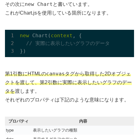
new Chart
その次に
と書いています。
これがChart.jsを使用している箇所になります。
new
 Chart(
context
, {

// 実際に表示したいグラフのデータ
canvas
第1引数にHTMLの
タグから取得した2Dオブジェ
クトを渡して、第2引数に実際に表示したいグラフのデー
タを
渡します。
それぞれのプロパティは下記のような意味になります。
プロパティ
内容
type
表示したいグラフの種類