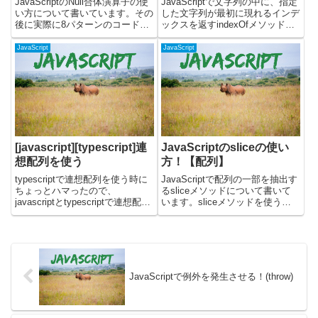
JavaScriptのNull合体演算子の使
JavaScriptで文字列の中に、指定
い方について書いています。その
した文字列が最初に現れるインデ
後に実際に8パターンのコードで
ックスを返すindexOfメソッドに
動作を検証した結果を書きまし
ついて解説します。indexOfメソ
た。Null合体演算子の使い方は？
ッドを使うと、文字列の中に特定
JavaScript
JavaScript
JavaScriptのNull合体演算子は、
の文字列が含まれているかどう
nullか判断して、nullだ...
か、また、その文字列がどこにあ
るかを簡単...
[javascript][typescript]連
JavaScriptのsliceの使い
想配列を使う
方！【配列】
typescriptで連想配列を使う時に
JavaScriptで配列の一部を抽出す
ちょっとハマったので、
るsliceメソッドについて書いて
javascriptとtypescriptで連想配列
います。sliceメソッドを使う
を使う時についてまとめてみまし
と、配列の指定した範囲の要素を
た。連想配列の宣言javascriptで
新しい配列として取り出すことが
の連想配列の宣言// 宣言して初期
できます。元の配列を変更せず
化const obje...
に、部分的な配列を取得したい場
合に便利です。実...
JavaScriptで例外を発生させる！(throw)