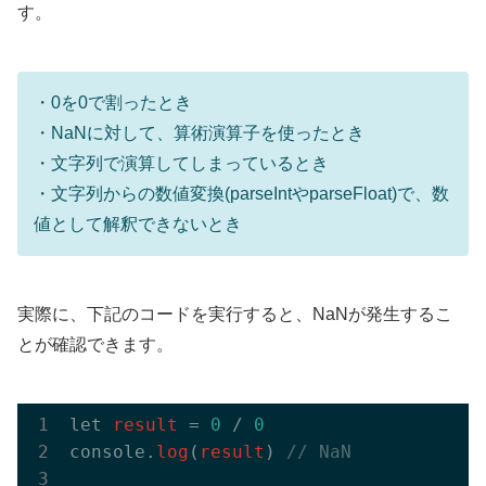
す。
・0を0で割ったとき
・NaNに対して、算術演算子を使ったとき
・文字列で演算してしまっているとき
・文字列からの数値変換(parseIntやparseFloat)で、数
値として解釈できないとき
実際に、下記のコードを実行すると、NaNが発生するこ
とが確認できます。
let 
result
 = 
0
 / 
0
console.
log
(
result
)
 // NaN