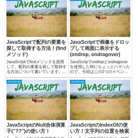
concatメソッドを使う・テンプレ
をすることができます。実際に動
ートリテラルを...
くサンプルを使いつつ、以下につ
いて書いていま...
JavaScriptで配列の要素を
JavaScriptで画像をドロッ
探して取得する方法！(find
プして画面に表示する
メソッド)
(ondrop, ondragover)
JavaScriptでfindメソッドを使用
JavaScripでondropとondragover
して、配列の要素を探して取得す
を使用した時にちょっとハマった
る方法について書いています。
ので、今回はこの2つのイベント
findメソッドは見つけた最初の要
についてまとめてみました。最初
素を返してくれます。簡単なサン
にJavaScriptのondropと
JavaScript
JavaScript
プルコードと解説を載せていま
ondragoverのイベントの説明を簡
す。findメソッドの使い方findメ
単にします。画像を...
ソッドを...
JavaScriptのNull合体演算
JavaScriptのindexOfの使
子(”??”)の使い方！
い方！文字列の位置を検索