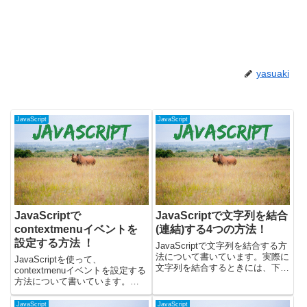
yasuaki
JavaScript
JavaScript
JavaScriptで
JavaScriptで文字列を結合
contextmenuイベントを
(連結)する4つの方法！
設定する方法 ！
JavaScriptで文字列を結合する方
法について書いています。実際に
JavaScriptを使って、
文字列を結合するときには、下記
contextmenuイベントを設定する
の4つの方法があります。・プラ
方法について書いています。
ス演算子「+」を使う・配列の
contextmenuイベントを使うこと
joinメソッドを使う・文字列の
で、右クリック時に何らかの処理
JavaScript
JavaScript