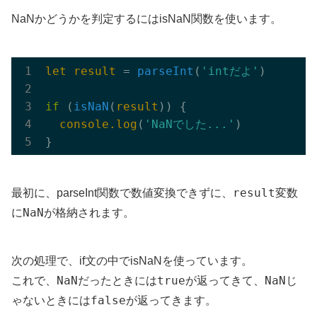
NaNかどうかを判定するにはisNaN関数を使います。
let
result
 = 
parseInt
(
'intだよ'
)
if
 (
isNaN
(
result
)) {

console.log
(
'NaNでした...'
)
result
最初に、parseInt関数で数値変換できずに、
変数
NaN
に
が格納されます。
次の処理で、if文の中でisNaNを使っています。
NaN
true
NaN
これで、
だったときには
が返ってきて、
じ
false
ゃないときには
が返ってきます。