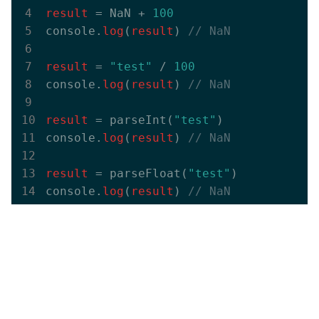
result
 = NaN + 
100
console.
log
(
result
)
 // NaN
result
 = 
"test"
 / 
100
console.
log
(
result
)
 // NaN
result
 = parseInt(
"test"
)

console.
log
(
result
)
 // NaN
result
 = parseFloat(
"test"
)

console.
log
(
result
)
 // NaN