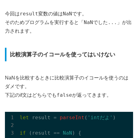
result
NaN
今回は
変数の値は
です。
NaNでした...
そのためプログラムを実行すると「
」が出
力されます。
比較演算子のイコールを使ってはいけない
NaNを比較するときに比較演算子のイコールを使うのは
ダメです。
false
下記のif文はどちらでも
が返ってきます。
let
 result = 
parseInt
(
'intだよ'
)

if
 (result == 
NaN
) {
