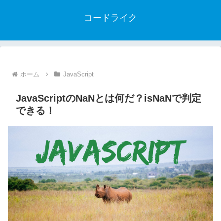
コードライク
ホーム
JavaScript
JavaScriptのNaNとは何だ？isNaNで判定
できる！