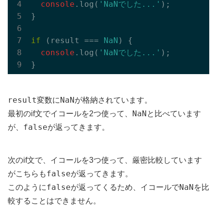
console
.log(
'NaNでした...'
);

}

if
 (result === 
NaN
) {

console
.log(
'NaNでした...'
);

result
NaN
変数に
が格納されています。
NaN
最初のif文でイコールを2つ使って、
と比べています
false
が、
が返ってきます。
次のif文で、イコールを3つ使って、厳密比較しています
false
がこちらも
が返ってきます。
false
NaN
このように
が返ってくるため、イコールで
を比
較することはできません。