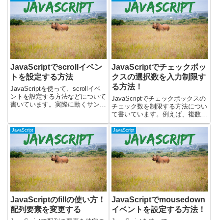
が含まれているかどうかを簡単に
能とは？JavaScriptのfilterは配...
チェックできます。文字列処理を
行う際に、...
JavaScriptでscrollイベン
JavaScriptでチェックボッ
トを設定する方法
クスの選択数を入力制限す
る方法！
JavaScriptを使って、scrollイベ
ントを設定する方法などについて
JavaScriptでチェックボックスの
書いています。実際に動くサンプ
チェック数を制限する方法につい
ルを使いつつ、以下について書い
て書いています。例えば、複数あ
ています。・scrollイベントと
るチェックボックスから、選択可
は？ ・scrollイベントをつける方
能な項目を2つまでや3つまでし
JavaScript
JavaScript
法 ・scrollイベントで位置...
か入力できないようにするといっ
た形です。ここでは、JavaScript
のみで実例...
JavaScriptのfillの使い方！
JavaScriptでmousedown
配列要素を変更する
イベントを設定する方法！