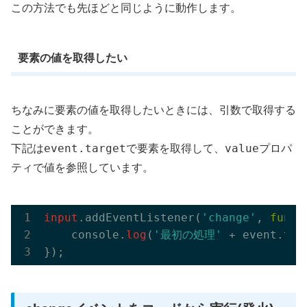
この方法でも先ほどと同じように動作します。
要素の値を取得したい
ちなみに要素の値を取得したいときには、引数で取得する
ことができます。
event.target
value
下記は
で要素を取得して、
プロパ
ティで値を参照しています。
input
.addEventListener(
'change'
, 
funct
    console.
log
(
'最初の処理'
 + event.tar