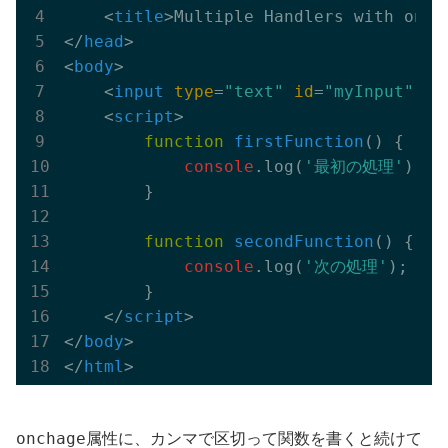
<
title
>
Multiple Handlers with onch
</
head
>
<
body
>
<
input
type
=
"text"
id
=
"myInput"
on
<
script
>
function
firstFunction
(
) 
{

console
.log(
'最初の処理'
);

        }

function
secondFunction
(
) 
{

console
.log(
'次の処理'
);

        }

</
script
>
</
body
>
</
html
>
onchage
属性に、カンマで区切って関数を書くと続けて