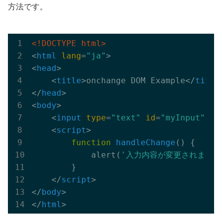
方法です。
<!DOCTYPE html>
<
html
lang
=
"ja"
>
<
head
>
<
title
>
onchange DOM Example
</
title
</
head
>
<
body
>
<
input
type
=
"text"
id
=
"myInput"
on
<
script
>
function
handleChange
()
{

            alert(
'入力内容が変更されました
        }

</
script
>
</
body
>
</
html
>