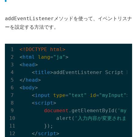
addEventListener
メソッドを使って、イベントリスナ
ーを設定する方法です。
<!DOCTYPE html>
<
html
lang
=
"ja"
>
<
head
>
<
title
>
addEventListener Script Exa
</
head
>
<
body
>
<
input
type
=
"text"
id
=
"myInput"
>
<
script
>
document
.getElementById(
'myInp
            alert(
'入力内容が変更されました
        });

</
script
>