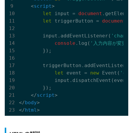
<
script
>
let
 input = 
document
.getElemen
let
 triggerButton = 
document
.g
        input.addEventListener(
'change
console
.log(
'入力内容が変更さ
        });

        triggerButton.addEventListener
let
 event = 
new
 Event(
'cha
            input.dispatchEvent(event);
        });

</
script
>
</
body
>
</
html
>