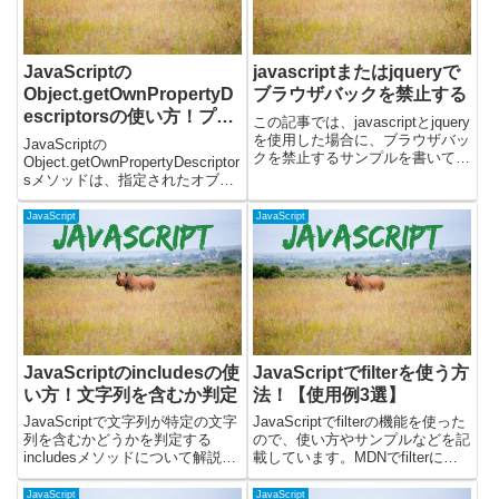
JavaScriptの
javascriptまたはjqueryで
Object.getOwnPropertyD
ブラウザバックを禁止する
escriptorsの使い方！プロ
この記事では、javascriptとjquery
パティ属性をまとめて取得
を使用した場合に、ブラウザバッ
JavaScriptの
クを禁止するサンプルを書いてい
Object.getOwnPropertyDescriptor
ます。javascriptのhistoryインタ
sメソッドは、指定されたオブジ
ーフェースを使うと実現できます
ェクトのすべての自身のプロパテ
が、chromeだけ挙動が少し違い
ィ（継承されたプロパティではな
JavaScript
JavaScript
ました。ブラウザバッ...
い）のプロパティディスクリプタ
をまとめて取得するために使用さ
れます...
JavaScriptのincludesの使
JavaScriptでfilterを使う方
い方！文字列を含むか判定
法！【使用例3選】
JavaScriptで文字列が特定の文字
JavaScriptでfilterの機能を使った
列を含むかどうかを判定する
ので、使い方やサンプルなどを記
includesメソッドについて解説し
載しています。MDNでfilterにつ
ます。includesメソッドを使う
いて説明しているドキュメントは
と、文字列の中に指定した文字列
こちらです。JavaScriptのfilter機
JavaScript
JavaScript