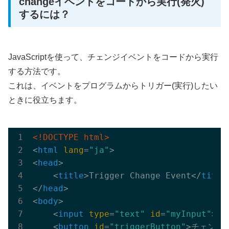
changeイベントをコードから実行(発火)
するには？
JavaScriptを使って、チェンジイベントをコードから実行
する方法です。
これは、イベントをプログラムからトリガー(実行)したい
ときに役立ちます。
<!DOCTYPE html>
<
html
lang
=
"ja"
>
<
head
>
<
title
>
Trigger Change Event
</
title
</
head
>
<
body
>
<
input
type
=
"text"
id
=
"myInput"
>
<
button
id
=
"triggerButton"
>
チェンジ