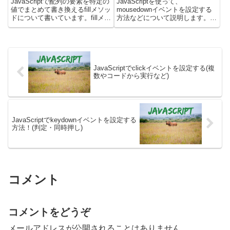
JavaScriptで配列の要素を特定の
JavaScriptを使って、
値でまとめて書き換えるfillメソッ
mousedownイベントを設定する
ドについて書いています。fillメソ
方法などについて説明します。実
ッドを使うと、配列の一部または
際に動くサンプルを使いつつ、以
全体を同じ値で上書きすることが
下について書いています。・
でき、配列の初期化や特定範囲の
mousedownイベントとは？ ・
要素変更に便利です。実際に動く
mousedownイベントをつける方
サンプル...
法 ・mouse...
JavaScriptでclickイベントを設定する(複
数やコードから実行など)
JavaScriptでkeydownイベントを設定する
方法！(判定・同時押し)
コメント
コメントをどうぞ
メールアドレスが公開されることはありません。