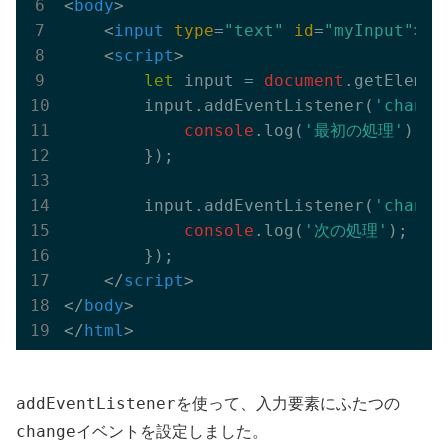
<
body
>
<
input
type
=
"text"
id
=
"myInput"
>
<
script
>
let
 input = 
document
.getElemen
        input.addEventListener(
'change
console
.log(
'最初の処理'
);

        });

        input.addEventListener(
'change
console
.log(
'次の処理'
);

        });

</
script
>
</
body
>
</
html
>
addEventListener
を使って、入力要素にふたつの
change
イベントを設定しました。