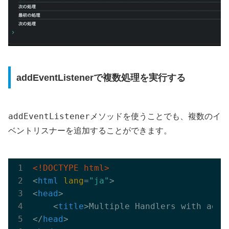
addEventListenerで複数処理を実行する
addEventListener
メソッドを使うことでも、複数のイ
ベントリスナーを追加することができます。
<!DOCTYPE html>
<
html
lang
=
"ja"
>
<
head
>
<
title
>
Multiple Handlers with addE
</
head
>