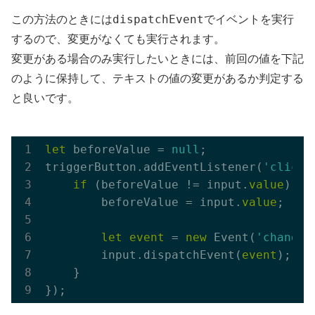
dispatchEvent
この方法のときには
でイベントを実行
するので、変更がなくても実行されます。
変更がある場合のみ実行したいときには、前回の値を下記
のように保持して、テキストの値の変更があるか判定する
と良いです。
let
 beforeValue = 
null
;

triggerButton.addEventListener(
'click'
if
 (beforeValue != input.
value
) {

        beforeValue = input.
value
;

let
event
 = 
new
 Event(
'change'
        input.dispatchEvent(
event
);

    }
