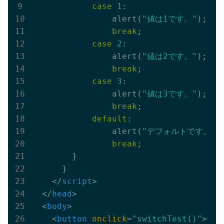
case
1
:

                alert(
"値は1です。"
);

break
;

case
2
:

                alert(
"値は2です。"
);

break
;

case
3
:

                alert(
"値は3です。"
);

break
;

default
:

                alert(
"デフォルトです。"
);
break
;

        }

      }

</
script
>
</
head
>
<
body
>
<
button
onclick
=
"switchTest()"
>
sw