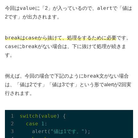
value
alert
今回は
に「2」が入っているので、
で「値は
2です」が出力されます。
break
case
は
から抜けて、処理をするために必要
です。
case
break
に
がない場合は、下に抜けて処理が続きま
す。
break
例えば、今回の場合で下記のように
文がない場合
は、「値は2です」「値は3です」という形でalertが2回実
行されます。
switch
(
value
) {

case
1
:

    alert(
"値は1です。"
);
