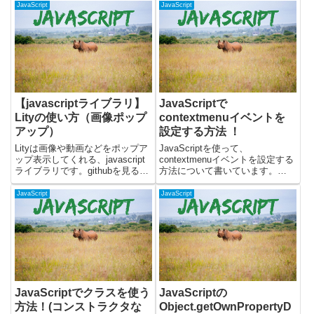
に対してインラインでイベントハ
で、ひとつずつ要素を取り出して
JavaScript
JavaScript
ンドラを定義して、JavaScriptで
繰り返し処理を行うことができま
処理させる方法です。MDNによ
す。使い方を解説した後に、
ると、このやり方...
forEachを使用...
【javascriptライブラリ】
JavaScriptで
Lityの使い方（画像ポップ
contextmenuイベントを
アップ）
設定する方法 ！
Lityは画像や動画などをポップア
JavaScriptを使って、
ップ表示してくれる、javascript
contextmenuイベントを設定する
ライブラリです。githubを見ると
方法について書いています。
ファイルが3kbと軽いところを推
contextmenuイベントを使うこと
しているようです。本記事では、
で、右クリック時に何らかの処理
JavaScript
JavaScript
Lityの使い方と実際に使った場合
をすることができます。実際に動
のデモページを用意しています。
くサンプルを使いつつ、以下につ
li...
いて書いていま...
JavaScriptでクラスを使う
JavaScriptの
方法！(コンストラクタな
Object.getOwnPropertyD