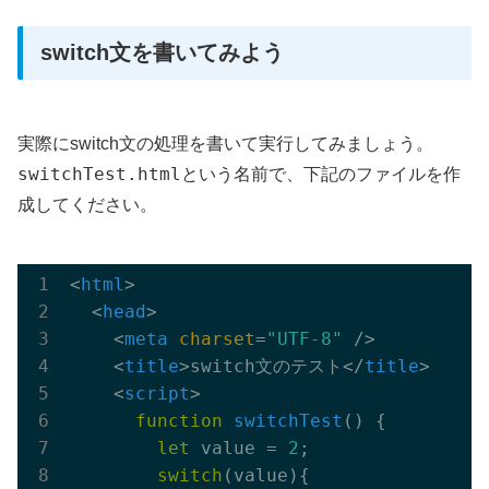
switch文を書いてみよう
実際にswitch文の処理を書いて実行してみましょう。
switchTest.html
という名前で、下記のファイルを作
成してください。
<
html
>
<
head
>
<
meta
charset
=
"UTF-8"
 />
<
title
>
switch文のテスト
</
title
>
<
script
>
function
switchTest
(
) 
{

let
 value = 
2
;

switch
(value){
