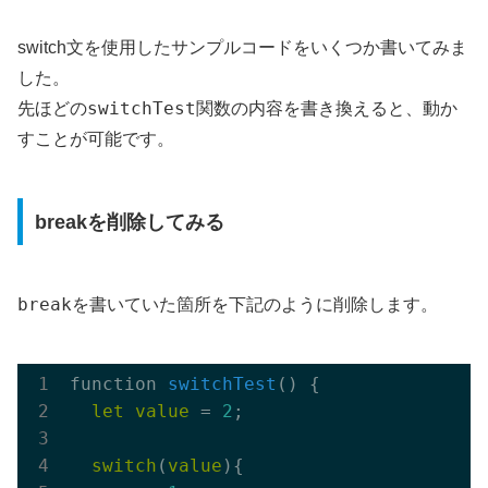
switch文を使用したサンプルコードをいくつか書いてみま
した。
switchTest
先ほどの
関数の内容を書き換えると、動か
すことが可能です。
breakを削除してみる
break
を書いていた箇所を下記のように削除します。
function 
switchTest
(
)
 {

let
value
 = 
2
;

switch
(
value
){
