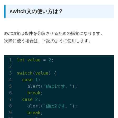
switch文の使い方は？
switch文は条件を分岐させるための構文になります。
実際に使う場合は、下記のように使用します。
let
value
 = 
2
;

switch
(
value
) {

case
1
:

    alert(
"値は1です。"
);

break
;

case
2
:

    alert(
"値は2です。"
);

break
;
