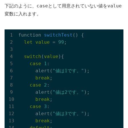
case
value
下記のように、
として用意されていない値を
変数に入れます。
function 
switchTest
(
)
 {

let
value
 = 
99
;

switch
(
value
){

case
1
:

      alert(
"値は1です。"
);

break
;

case
2
:

      alert(
"値は2です。"
);

break
;

case
3
:

      alert(
"値は3です。"
);

break
;

default
:
