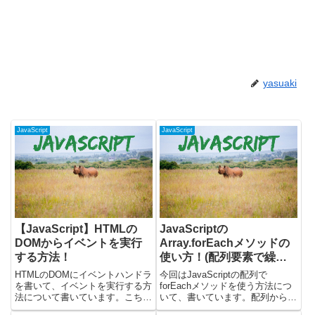
yasuaki
JavaScript
JavaScript
【JavaScript】HTMLの
JavaScriptの
DOMからイベントを実行
Array.forEachメソッドの
する方法！
使い方！(配列要素で繰り
返し処理)
HTMLのDOMにイベントハンドラ
今回はJavaScriptの配列で
を書いて、イベントを実行する方
forEachメソッドを使う方法につ
法について書いています。こちら
いて、書いています。配列から
の記事で書いているのは、DOM
forEachメソッドを呼び出すこと