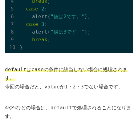
break
;

case
2
:

    alert(
"値は2です。"
);

case
3
:

    alert(
"値は3です。"
);

break
;

default
case
は
の条件に該当しない場合に処理されま
す。
value
1
2
3
今回の場合だと、
が
・
・
でない場合です。
4
5
default
や
などの場合は、
で処理されることになりま
す。