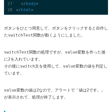
</
body
>
</
html
>
ボタンをひとつ用意して、ボタンをクリックすると自作し
switchTest
た
関数が動くようにしました。
switchTest
value
関数の処理ですが、
変数を作った後
2
に
を入れています。
switch
value
その後に
文を使用して、
変数の値を判定し
ています。
value
変数の値は2なので、アラートで「値は2です。」
が表示されて、処理が終了します。