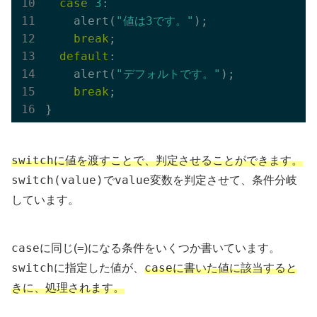
case
3
:

    alert(
"値は3です。"
);

break
;

default
:

    alert(
"デフォルトです。"
);

break
;

switch
に値を渡すことで、判定させることができます。
switch(value)
value
で
変数を判定させて、条件分岐
しています。
case
=
に同じ(
)になる条件をいくつか書いています。
switch
case
に指定した値が、
に書いた値に該当すると
きに、処理されます。