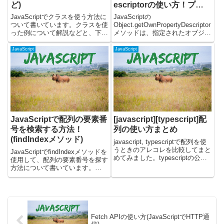
ど)
escriptorの使い方！プロ
パティの属性を調べる
JavaScriptでクラスを使う方法に
JavaScriptの
ついて書いています。クラスを使
Object.getOwnPropertyDescriptor
った例について解説などと、下記
メソッドは、指定されたオブジェ
の内容について記載しました。・
クトの特定の自身のプロパティ
コンストラクタ・パブリック・プ
（継承されたプロパティではな
JavaScript
JavaScript
ライベートプロパティ・静的プロ
い）のプロパティディスクリプタ
パティ・ 静的メソッド
を取得するために使用されます。
JavaScriptでクラス...
プロパティ...
JavaScriptで配列の要素番
[javascript][typescript]配
号を検索する方法！
列の使い方まとめ
(findIndexメソッド)
javascript, typescriptで配列を使
うときのアレコレを比較してまと
JavaScriptでfindIndexメソッドを
めてみました。typescriptの公式
使用して、配列の要素番号を探す
ドキュメントはこちらになりま
方法について書いています。
す。配列の宣言javascriptで配列
findIndexは要素の位置番号を返
宣言文字列だけの配列let
してくれます。要素自体を取得し
nintendo_g...
たい場合には、findメソッドを使
用すると良いです。簡単に解説し
た...
Fetch APIの使い方(JavaScriptでHTTP通