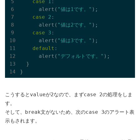
case
1
:

      alert(
"値は1です。"
);

case
2
:

      alert(
"値は2です。"
);

case
3
:

      alert(
"値は3です。"
);

default
:

      alert(
"デフォルトです。"
);

  }

value
2
case 2
こうすると
が
なので、まず
の処理をしま
す。
break
case 3
そして、
文がないため、次の
のアラート表
示もされます。