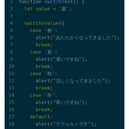
function 
switchTest
(
)
 {

let
value
 = 
'夏'
;

switch
(
value
){

case
'春'
:

      alert(
"あたたかくなってきました"
);

break
;

case
'夏'
:

      alert(
"暑いですね"
);

break
;

case
'秋'
:

      alert(
"涼しくなってきました"
);

break
;

case
'冬'
:

      alert(
"寒いですね"
);

break
;

default
:

      alert(
"デフォルトです"
);
