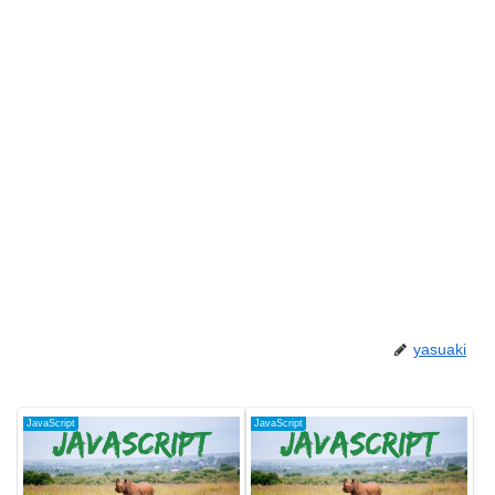
yasuaki
JavaScript
JavaScript