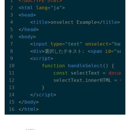
<!DOCTYPE html>
<
html
lang
=
"ja"
>
<
head
>
<
title
>
onselect Example
</
title
>
</
head
>
<
body
>
<
input
type
=
"text"
onselect
=
"handl
<
div
>
選択したテキスト: 
<
span
id
=
"sele
<
script
>
function
handleSelect
(
) 
{

const
 selectText = 
documen
            selectText.innerHTML = 
win
        }

</
script
>
</
body
>
</
html
>