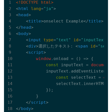
<!DOCTYPE html>
<
html
lang
=
"ja"
>
<
head
>
<
title
>
onselect Example
</
title
>
</
head
>
<
body
>
<
input
type
=
"text"
id
=
"inputText"
>
<
div
>
選択したテキスト: 
<
span
id
=
"sele
<
script
>
window
.onload = 
()
 =>
 {

const
 inputText = 
document
            inputText.addEventListener
const
 selectText = 
doc
                selectText.innerHTML =
            });

        }

</
script
>
</
body
>