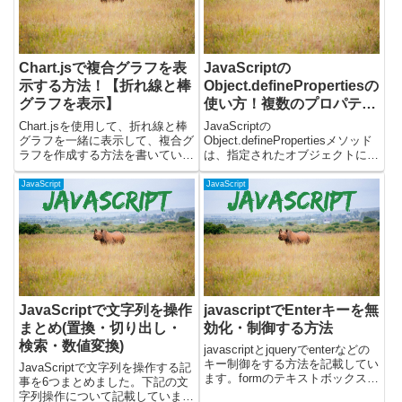
Chart.jsで複合グラフを表
JavaScriptの
示する方法！【折れ線と棒
Object.definePropertiesの
グラフを表示】
使い方！複数のプロパティ
を定義する
Chart.jsを使用して、折れ線と棒
JavaScriptの
グラフを一緒に表示して、複合グ
Object.definePropertiesメソッド
ラフを作成する方法を書いていま
は、指定されたオブジェクトに複
す。公式サイトではMixed Chart
数の新しいプロパティを直接追加
という表記で、こちらに記載があ
したり、既存のプロパティの属性
JavaScript
JavaScript
ります。Chart.jsを使用して、複
を変更したりするために使用され
合グラフを作成するChart.js...
ます。これは、プロパティの値だ
けでなく、その...
JavaScriptで文字列を操作
javascriptでEnterキーを無
まとめ(置換・切り出し・
効化・制御する方法
検索・数値変換)
javascriptとjqueryでenterなどの
キー制御をする方法を記載してい
JavaScriptで文字列を操作する記
ます。formのテキストボックスで
事を6つまとめました。下記の文
enterを押した場合に勝手に
字列操作について記載していま