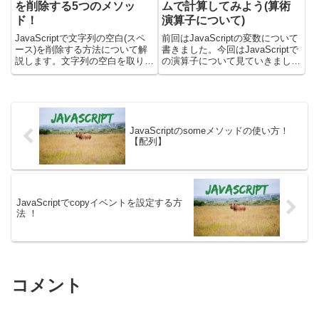
を削除する5つのメソッ
ムで計算してみよう(算術
ド！
演算子について)
JavaScriptで文字列の空白(スペ
前回はJavaScriptの変数について
ース)を削除する方法について解
書きました。今回はJavaScriptで
説します。文字列の空白を取り除
の演算子について見ていきましょ
くときには、文字列から下記の5
う。最初にJavaScriptで、計算す
つのメソッドを使用することがで
る方法について確認しましょう。
きます。・trim・trimStart・
その後に簡単な計算プログラムを
trimEnd・trimLeft・tri...
書いて、ブラウザに出力してみ
ま...
JavaScriptのsomeメソッドの使い方！
【配列】
JavaScriptでcopyイベントを設定する方
法 ！
コメント