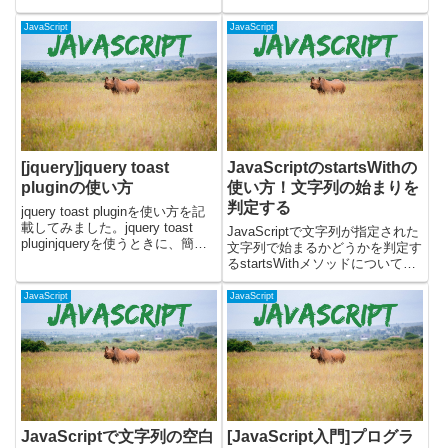
submitされるような現象に対応で
す。・文字列を結合する・文字列
きます。検証した環境はchrome
を置換する・文字列を切り出す・
JavaScript
JavaScript
です。Enterキーを無...
文字列を検索する(指定文字列が
含れるか)・文字列から数値に変
換する・数値から文字列...
[jquery]jquery toast
JavaScriptのstartsWithの
pluginの使い方
使い方！文字列の始まりを
判定する
jquery toast pluginを使い方を記
載してみました。jquery toast
JavaScriptで文字列が指定された
pluginjqueryを使うときに、簡単
文字列で始まるかどうかを判定す
にトースト表示が導入できるプラ
るstartsWithメソッドについて書
グインです。読み込んで、１行書
いています。startsWithメソッド
くだけでトーストが表示されま
を使うと、文字列の先頭が特定の
JavaScript
JavaScript
す。公式のgith...
文字列で始まるかどうかを簡単に
調べることができます。URLの...
JavaScriptで文字列の空白
[JavaScript入門]プログラ