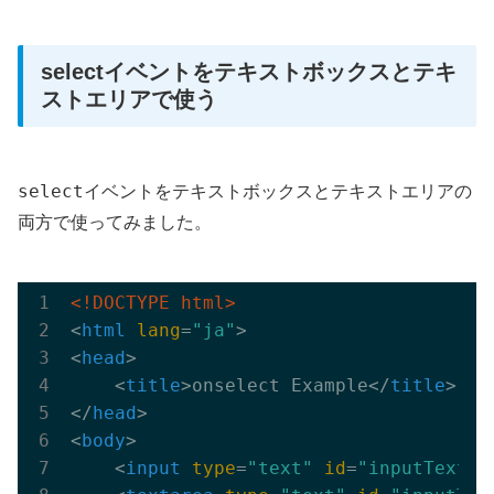
selectイベントをテキストボックスとテキ
ストエリアで使う
select
イベントをテキストボックスとテキストエリアの
両方で使ってみました。
<!DOCTYPE html>
<
html
lang
=
"ja"
>
<
head
>
<
title
>
onselect Example
</
title
>
</
head
>
<
body
>
<
input
type
=
"text"
id
=
"inputText1"