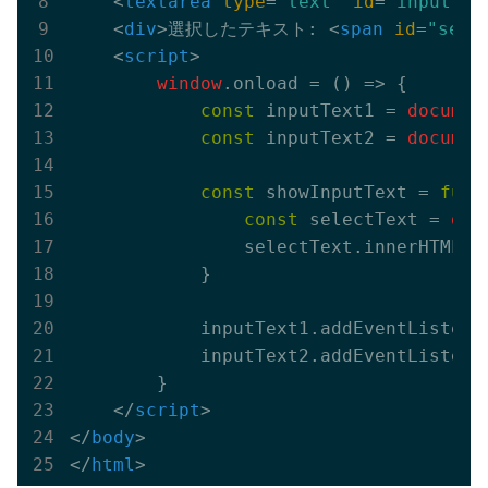
<
textarea
type
=
"text"
id
=
"inputTex
<
div
>
選択したテキスト: 
<
span
id
=
"sele
<
script
>
window
.onload = 
()
 =>
 {

const
 inputText1 = 
documen
const
 inputText2 = 
documen
const
 showInputText = 
func
const
 selectText = 
doc
                selectText.innerHTML =
            }

            inputText1.addEventListene
            inputText2.addEventListene
        }

</
script
>
</
body
>
</
html
>