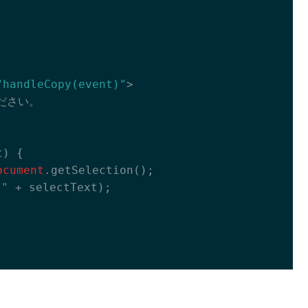
"handleCopy(event)"
>
ださい。

t
) 
{

ocument
.getSelection();

"
 + selectText);
