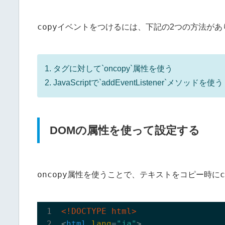
copy
イベントをつけるには、下記の2つの方法があ
1. タグに対して`oncopy`属性を使う
2. JavaScriptで`addEventListener`メソッドを使う
DOMの属性を使って設定する
oncopy
c
属性を使うことで、テキストをコピー時に
<!DOCTYPE html>
<
html
lang
=
"ja"
>