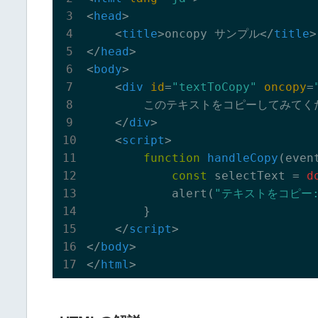
<
head
>
<
title
>
oncopy サンプル
</
title
>
</
head
>
<
body
>
<
div
id
=
"textToCopy"
oncopy
=
        このテキストをコピーしてみてく
</
div
>
<
script
>
function
handleCopy
(
even
const
 selectText = 
d
            alert(
"テキストをコピー:
        }

</
script
>
</
body
>
</
html
>