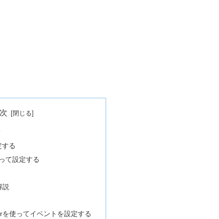
次
？
定する
使って設定する
の解説
stenerを使ってイベントを設定する