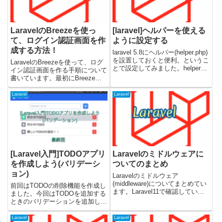
LaravelのBreezeを使っ
[laravel]ヘルパーを使える
て、ログイン認証画面を作
ように設定する
成する方法！
laravel 5.8にヘルパー(helper.php)
を設置しておくと便利。というこ
LaravelのBreezeを使って、ログ
とで設定してみました。helperフ
イン認証画面を作る手順について
ァイルを置くとどうなる？laravel
書いています。最初にBreezeの
標準のヘルパー関数と同じよう
ダウンロードや必要な準備につい
に、viewとcontrollerから呼び出
て書いていて、そのあとにデフォ
Laravel
Laravel
せるよう...
ルト・Vue・Reactそれぞれで使
用した場合にどうなるか試してみ
ました。...
[Laravel入門]TODOアプリ
Laravelのミドルウェアに
を作成しよう(バリデーシ
ついてのまとめ
ョン)
Laravelのミドルウェア
(middleware)についてまとめてい
前回はTODOの削除機能を作成し
ます。Laravel11で確認していま
ました。今回はTODOを追加する
す。・公式ページLaravelでのミ
ときのバリデーションを追加して
ドルウェア(middleware)とは？ブ
いきます。入力内容が下記の場合
ラウザなどからリクエストを受け
には、エラーにして画面にエラー
Laravel
Laravel