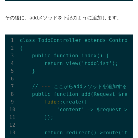
その後に、addメソッドを下記のように追加します。
class
TodoController
extends
Controlle
{
public
function
index()
{
return
view('todolist');
}
//
---
ここからaddメソッドを追加する
--
public
function
add(Request
$reque
        Todo:
:create([
'content'
=>
$request->con
]);
return
redirect()->route('todo