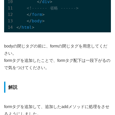
</
div
>
<!------ 省略 ------>
</
form
>
</
body
>
</
html
>
bodyの閉じタグの前に、formの閉じタグを用意してくだ
さい。
formタグを追加したことで、formタグ配下は一段下がるの
で気をつけてください。
解説
formタグを追加して、追加したaddメソッドに処理をさせ
るようにしました。