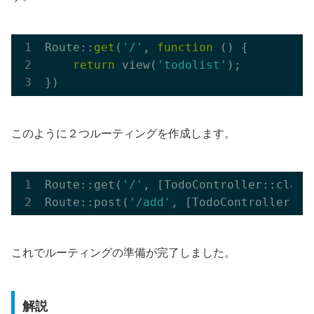
Route::
get
(
'/'
, 
function
()
{

return
 view(
'todolist'
);

このように２つルーティングを作成します。
Route::get(
'/'
, [TodoController::class
Route::post(
'/add'
, [TodoController::c
これでルーティングの準備が完了しました。
解説