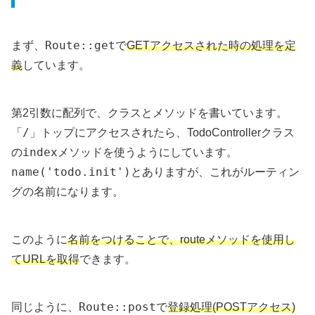
Route::get
まず、
で
GETアクセスされた時の処理を定
義
しています。
第2引数に配列で、クラスとメソッドを書いています。
/
「
」トップにアクセスされたら、TodoControllerクラス
index
の
メソッドを使うようにしています。
name('todo.init')
とありますが、これがルーティン
グの名前になります。
このように
名前をつけることで、routeメソッドを使用し
てURLを取得
できます。
Route::post
同じように、
で
登録処理(POSTアクセス)