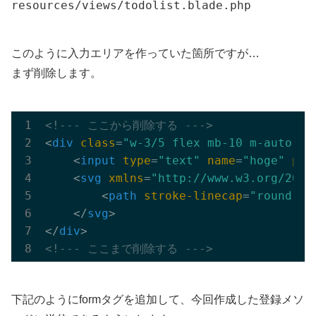
resources/views/todolist.blade.php
このように入力エリアを作っていた箇所ですが…
まず削除します。
<!--- ここから削除する --->
<
div
class
=
"w-3/5 flex mb-10 m-auto"
>
<
input
type
=
"text"
name
=
"hoge"
pla
<
svg
xmlns
=
"http://www.w3.org/2000
<
path
stroke-linecap
=
"round"
s
</
svg
>
</
div
>
<!--- ここまで削除する --->
下記のようにformタグを追加して、今回作成した登録メソ