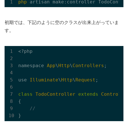
php
初期では、下記のように空のクラスが出来上がっていま
す。
<?php

namespace 
App
\
Http
\
Controllers
;

use 
Illuminate
\
Http
\
Request
;

class
TodoController
extends
Controlle
{

//