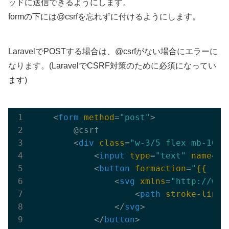
ッドに送信できるようにします。
formの下には@csrfを忘れずに付けるようにします。
LaravelでPOSTする場合は、@csrfがない場合にエラーに
なります。(LaravelでCSRF対策のために必須になってい
ます)
<
form
method
=
"post"
>
        @csrf

<
div
class
=
"w-3/5 flex mb-10 m
<
input
type
=
"text"
name
=
"c
<
button
formaction
=
"
{{ rou
<
svg
xmlns
=
"http://www
<
path
stroke-linec
</
svg
>
</
button
>