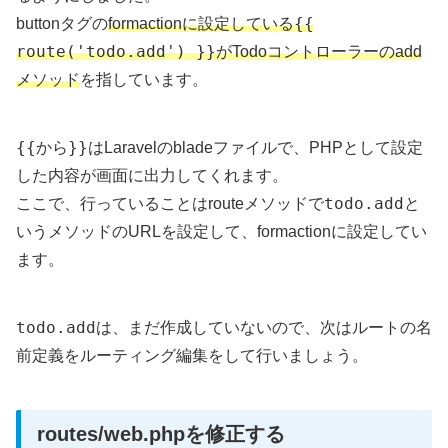
{{
buttonタグの
formactionに設定している
route('todo.add') }}
がTodoコントローラーのadd
メソッド
を指しています。
{{
}}
から
はLaravelのbladeファイルで、PHPとして設定
した内容が画面に出力してくれます。
todo.add
ここで、行っていることはrouteメソッドで
と
いうメソッドのURLを設定して、formactionに設定してい
ます。
todo.add
は、まだ作成していないので、次はルートの名
前定義をルーティング編集をして行いましょう。
routes/web.phpを修正する