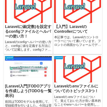
て処理する前に何か処理し...
メッセージを表示します。・空入
力・文字数が少ない(3文字以
下)・文字数が多い(100文...
Laravelに値(定数)を設定す
【入門】Laravelの
るconfigファイルとヘルパ
Controllerについて
ーの使い方！
本記事では、Laravelのコントロ
ーラーについて書いています。フ
Laravelのconfigヘルパーの使い方
ロントの画面からフォームでデー
と、configに値を定義する方法に
タが送信されたときにLaravelで
ついて記載します。configファイ
はコントローラーでPOSTやGET
ルに値を書いておくと、Webアプ
のリクエストを受け取って、デー
リケーション内で定義した固定値
Laravel
Laravel
タの保存やリストの取得など、な
をconfigヘルパーから取得できる
んらかの処理を...
ようになります。掲載してい...
[Laravel入門]TODOアプリ
Laravelの.envファイルに
を作成しよう(TODOを一覧
ついてのトピックス3つ！
表示)
Laravelの.envファイルについ
て、覚えておいた方が良い基本的
前回はTODOモデルを使用して、
なことやenvヘルパーを使用した
登録処理を行いました。今回は登