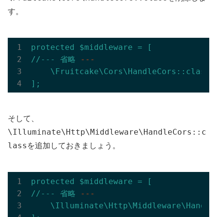
す。
protected
$middleware
=
[
//---
省略
---
\Fruitcake\Cors\HandleCors::class,
];
そして、
\Illuminate\Http\Middleware\HandleCors::c
lass
を追加しておきましょう。
protected
$middleware
=
[
//---
省略
---
\Illuminate\Http\Middleware\Handle