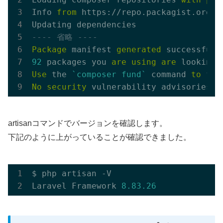
Info 
from
 https://repo.packagist.org: 
---- 省略 ----
Package
 manifest 
generated
92
 packages you 
are
using
are
 looking 
Use
 the 
`composer fund`
 command 
to
 fin
No
security
 vulnerability advisories 
f
artisanコマンドでバージョンを確認します。
下記のように上がっていることが確認できました。
$ php artisan -V

Laravel Framework 
8.83
.26