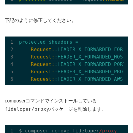
下記のように修正してください。
protected
$headers
=
    Request:
:HEADER_X_FORWARDED_FOR
    Request:
:HEADER_X_FORWARDED_HOST
    Request:
:HEADER_X_FORWARDED_PORT
    Request:
:HEADER_X_FORWARDED_PROTO
    Request:
:HEADER_X_FORWARDED_AWS_EL
composerコマンドでインストールしている
fideloper/proxy
パッケージを削除します。
$ composer 
remove
 fideloper