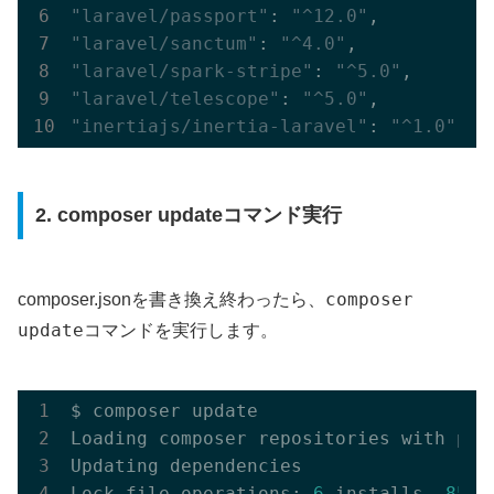
"laravel/passport"
: 
"^12.0"
"laravel/sanctum"
: 
"^4.0"
"laravel/spark-stripe"
: 
"^5.0"
"laravel/telescope"
: 
"^5.0"
"inertiajs/inertia-laravel"
: 
"^1.0"
2. composer updateコマンド実行
composer
composer.jsonを書き換え終わったら、
update
コマンドを実行します。
$ composer update

Loading composer repositories with pack
Updating dependencies

Lock file operations: 
6
 installs, 
85
 u