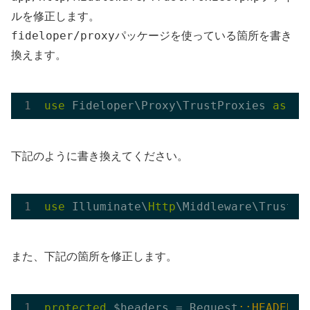
ルを修正します。
fideloper/proxy
パッケージを使っている箇所を書き
換えます。
use
 Fideloper\Proxy\TrustProxies 
as
下記のように書き換えてください。
use
 Illuminate\
Http
\Middleware\TrustPr
また、下記の箇所を修正します。
protected
 $headers = Request
::HEADER_X