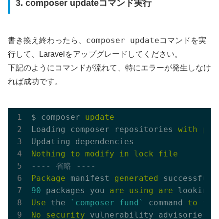
3. composer updateコマンド実行
composer update
書き換え終わったら、
コマンドを実
行して、Laravelをアップグレードしてください。
下記のようにコマンドが流れて、特にエラーが発生しなけ
れば成功です。
$ composer 
update
Loading composer repositories 
with
pac
Nothing
to
modify
in
lock
file
---- 省略 ----
Package
 manifest 
generated
90
 packages you 
are
using
are
 looking 
Use
 the 
`composer fund`
 command 
to
 fin
No
security
 vulnerability advisories 
f