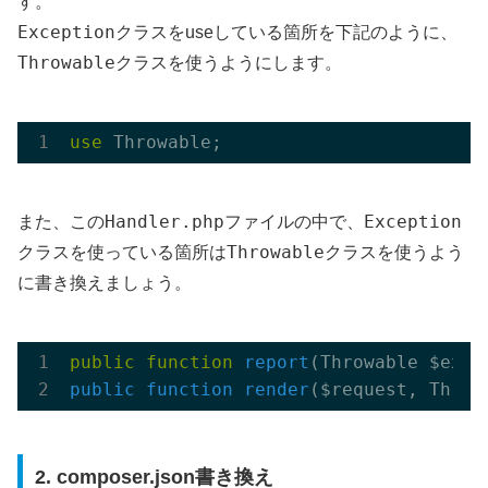
す。
Exception
クラスをuseしている箇所を下記のように、
Throwable
クラスを使うようにします。
use
Handler.php
Exception
また、この
ファイルの中で、
Throwable
クラスを使っている箇所は
クラスを使うよう
に書き換えましょう。
public
function
report
(Throwable $exce
public
function
render
($request, Throw
2. composer.json書き換え