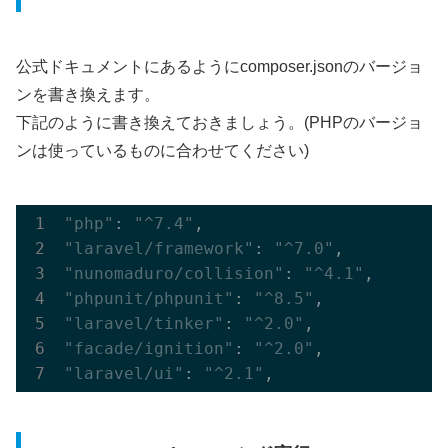
公式ドキュメントにあるようにcomposer.jsonのバージョ
ンを書き換えます。
下記のように書き換えておきましょう。(PHPのバージョ
ンは使っているものに合わせてください)
"php"
: 
"^7.4"
"laravel/framework"
: 
"^7.0"
"nunomaduro/collision"
: 
"^4.1"
"phpunit/phpunit"
: 
"^8.5"
"laravel/tinker"
: 
"^2.0"
"facade/ignition"
: 
"^2.0"
"laravel/ui"
: 
"^2.1"