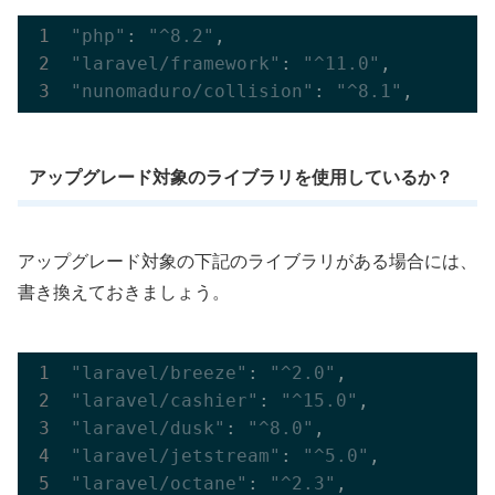
"php"
: 
"^8.2"
"laravel/framework"
: 
"^11.0"
"nunomaduro/collision"
: 
"^8.1"
アップグレード対象のライブラリを使用しているか？
アップグレード対象の下記のライブラリがある場合には、
書き換えておきましょう。
"laravel/breeze"
: 
"^2.0"
"laravel/cashier"
: 
"^15.0"
"laravel/dusk"
: 
"^8.0"
"laravel/jetstream"
: 
"^5.0"
"laravel/octane"
: 
"^2.3"