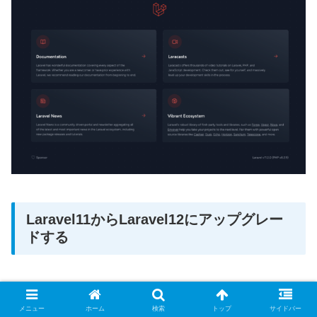
Laravel11からLaravel12にアップグレー
ドする
Laravel12で
必要なPHPのバージョンは8.2以上
です。
メニュー
ホーム
検索
トップ
サイドバー