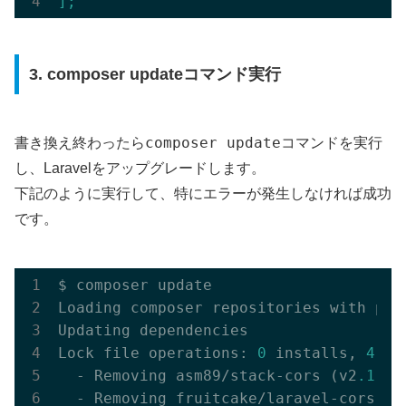
];
3. composer updateコマンド実行
composer update
書き換え終わったら
コマンドを実行
し、Laravelをアップグレードします。
下記のように実行して、特にエラーが発生しなければ成功
です。
$ composer update  

Loading composer repositories with pack
Updating dependencies

Lock file operations: 
0
 installs, 
4
 up
  - Removing asm89/stack-cors (v2
.1
.1
)

  - Removing fruitcake/laravel-cors (v