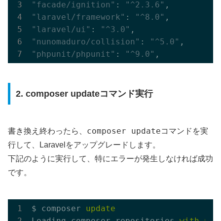
"facade/ignition"
: 
"^2.3.6"
"laravel/framework"
: 
"^8.0"
"laravel/ui"
: 
"^3.0"
"nunomaduro/collision"
: 
"^5.0"
"phpunit/phpunit"
: 
"^9.0"
2. composer updateコマンド実行
composer update
書き換え終わったら、
コマンドを実
行して、Laravelをアップグレードします。
下記のように実行して、特にエラーが発生しなければ成功
です。
$ composer 
update
Loading composer repositories 
with
pac