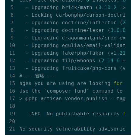
  - Upgrading brick/math (
0.10
.2
 => 
0.
  - Locking carbonphp/carbon-doctrine-
  - Upgrading doctrine/inflector (
2.0
.
  - Upgrading doctrine/lexer (
3.0
.0
 =>
  - Upgrading dragonmantank/cron-expre
  - Upgrading egulias/email-validator 
  - Upgrading fakerphp/faker (v1
.21
.0
 
  - Upgrading filp/whoops (
2.14
.6
 => 
2
  - Upgrading fruitcake/php-cors (v1
.2
#--- 省略 ---

ages you are using are looking 
for
 fun
Use the `composer fund` command to fin
> @php artisan vendor:publish --tag=la
   INFO  No publishable resources 
for
 