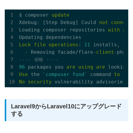
$ composer 
update
Xdebug: [Step Debug] Could 
not
connect
Loading composer repositories 
with
pac
Lock
file
operations
: 
11
 installs, 
35
 
  - Removing facade/flare-
client
-php (
---- 省略 ----
96
 packages you 
are
using
are
 looking 
Use
 the 
`composer fund`
 command 
to
 fin
No
security
 vulnerability advisories 
f
Laravel9からLaravel10にアップグレード
する