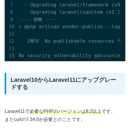
  - Upgrading laravel/framework (v9
.52
  - Upgrading laravel/sanctum (v2
.15
.1
---- 省略 ----

> @php artisan vendor:publish --tag=la
   INFO  No publishable resources 
for
 
Laravel10からLaravel11にアップグレー
ドする
Laravel11で
必要なPHPのバージョンは8.2以上
です。
またcurlの7.34.0が必要とのことです。