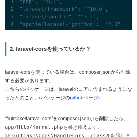
"php"
: 
"^8.1"
"laravel/framework"
: 
"^10.0"
"laravel/sanctum"
: 
"^3.2"
"spatie/laravel-ignition"
: 
"^2.0"
2. laravel-corsを使っているか？
laravel-corsを使っている場合は、composer.jsonから削除
する必要があります。
こちらのパッケージは、laravelのコアに含まれるようにな
ったとのこと。(パッケージの
githubページ
)
“fruitcake/laravel-cors”をcomposer.jsonから削除したら、
app/Http/Kernel.php
を書き換えます。
\Fruitcake\Cors\HandleCors::class
を削除しま