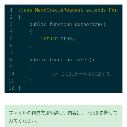
class
MemoCreateRequest
extends
FormRe
{

    public function authorize()

    {

return
true
;

    }

    public function rules()

    {

// ここにルールを記述する
    }

ファイルの作成方法や詳しい内容は、下記を参照して
みてください。