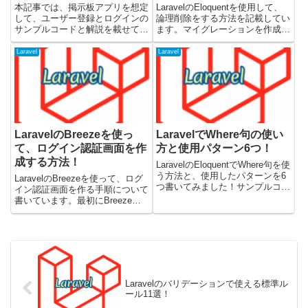
本記事では、掲示板アプリを想定
LaravelのEloquentを使用して、
して、ユーザー登録とログインの
論理削除をする方法を記載してい
サンプルコードと解説を載せてい
ます。マイグレーションを作成し
ます。サンプルコードについて
て、論理削除の設定を追加して、
は、完全版ではなく検証程度のも
実際に削除を試してみました。
Laravel
Laravel
のです。sanctumで作ったバック
Laravelのバージョン8で動作確認
エンドに対して、axiosを使用し
しています。論理削除を含めたテ
て処理する時の雰囲気が...
ーブルをマ...
LaravelのBreezeを使っ
LaravelでWhere句の使い
て、ログイン認証画面を作
方と使用パターン6つ！
成する方法！
LaravelのEloquentでWhere句を使
う方法と、使用したパターンを6
LaravelのBreezeを使って、ログ
つ書いてみました！サンプルコー
イン認証画面を作る手順について
ドについては、Laravelのバージ
書いています。最初にBreezeの
ョン8を使用して検証していま
ダウンロードや必要な準備につい
す。LaravelでWhereを使用し
て書いていて、そのあとにデフォ
て、データを取ってくる方法は...
ルト・Vue・Reactそれぞれで使
用した場合にどうなるか試してみ
ました。...
Laravelのバリデーションで使える標準ル
ール11選！