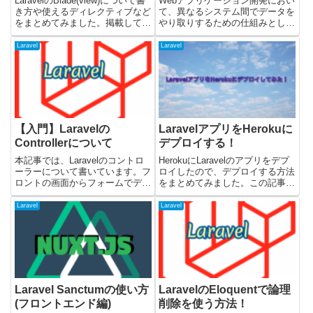
LaravelのBlade(view)について書
Webアプリケーション開発におい
き方や使えるディレクティブなど
て、異なるシステム間でデータを
をまとめてみました。掲載してい
やり取りするための仕組みとして
るコードについては、Laravel11
REST API（Representational
で検証しています。Laravelの
State Transfer Application
Laravel
Laravel
View(ビュー)とは？Viewは実際に
Programming Interface...
表示する画面になりま...
【入門】Laravelの
LaravelアプリをHerokuに
Controllerについて
デプロイする！
本記事では、Laravelのコントロ
HerokuにLaravelのアプリをデプ
ーラーについて書いています。フ
ロイしたので、デプロイする方法
ロントの画面からフォームでデー
をまとめてみました。この記事で
タが送信されたときにLaravelで
は、Herokuのユーザー登録から
はコントローラーでPOSTやGET
アプリのデプロイまでを解説して
Laravel
Laravel
のリクエストを受け取って、デー
います。機能制限されますが、
タの保存やリストの取得など、な
Herokuは無料で使い始めること
んらかの処理を...
が可能です。...
Laravel Sanctumの使い方
LaravelのEloquentで論理
(フロントエンド編)
削除を使う方法！