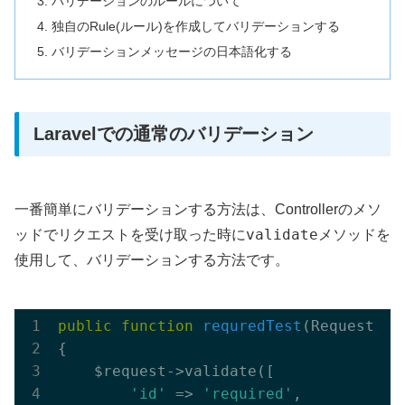
バリデーションのルールについて
独自のRule(ルール)を作成してバリデーションする
バリデーションメッセージの日本語化する
Laravelでの通常のバリデーション
一番簡単にバリデーションする方法は、Controllerのメソ
validate
ッドでリクエストを受け取った時に
メソッドを
使用して、バリデーションする方法です。
public
function
requredTest
(Request $r
{

    $request->validate([

'id'
 => 
'required'
,
