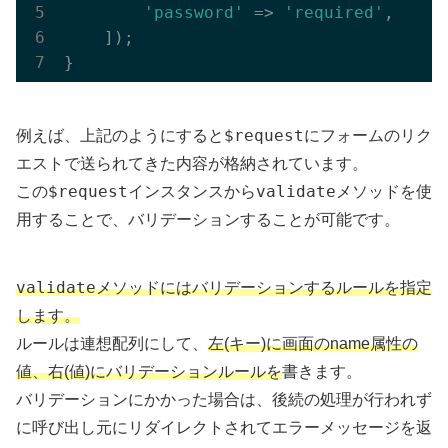
'password'
 => 
'required'
,

    ]);

$request
例えば、上記のようにすると
にフォームのリク
エストで送られてきた内容が格納されています。
$request
validate
この
インスタンスから
メソッドを使
用することで、バリデーションすることが可能です。
validate
メソッドにはバリデーションするルールを指定
します。
ルールは連想配列にして、
左(キー)に画面のname属性の
値、右(値)にバリデーションルールを
書きます。
バリデーションにかかった場合は、後続の処理が行われず
に呼び出し元にリダイレクトされてエラーメッセージを返