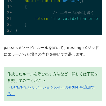
public
function
message
()
{

// エラーの内容を書く
return
'The validation error m
    }

passes
message
メソッドにルールを書いて、
メソッド
にエラーだった場合の内容を書いて実装します。
作成したルールを呼び出す方法など、詳しくは下記を
参照してみてください。
・
Laravelでバリデーションのルール(Rule)を追加す
る！