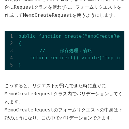
Request
合に
クラスを使わずに、フォームリクエストを
MemoCreateRequest
作成して
を使うようにします。
public
function
create(MemoCreateReque
{
//
---
保存処理：省略
---
return
redirect()->route("top.inde
}
こうすると、リクエストが飛んできた時に直ぐに
MemoCreateRequest
クラス内でバリデーションしてく
れます。
MemoCreateRequest
のフォームリクエストの中身は下
記のようになり、この中でバリデーションできます。