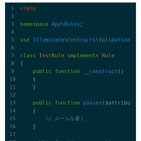
<?php
namespace
App
\
Rules
;

use
Illuminate
\
Contracts
\
Validation
\
Ru
class
TestRule
implements
Rule
{

public
function
__construct
()
{

    }

public
function
passes
($attribute,
{

// ルールを書く
    }
