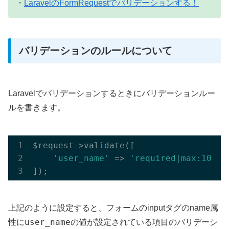
・
LaravelのFormRequestでバリデーションする！
バリデーションのルールについて
Laravelでバリデーションするときにバリデーションルー
ルを書きます。
$request->validate([

'user_name'
 => 
'required|max:10|mi
上記のように設定すると、フォームのinputタグのname属
user_name
性に
の値が設定されている項目のバリデーシ