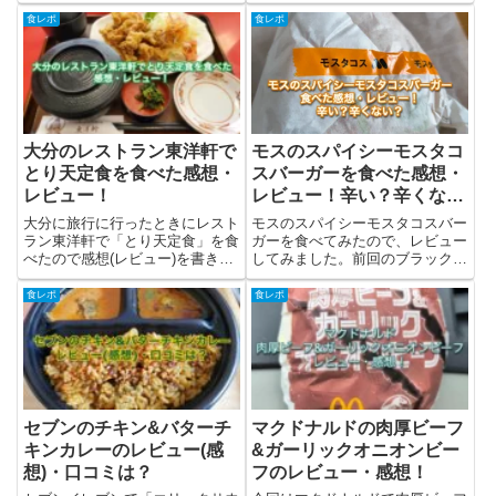
ーの月見フォカッチャを食べてみ
ューを書きました。坦々ダブルビ
たので、商品の紹介とレビュー
ーフって？担々ダブルビーフはマ
食レポ
食レポ
(感想)を書いています。月見フォ
クドナルドで2023年2月1日から
カッチャとは？月見フォカッチャ
期間限定で発売されたハンバーガ
はモスが販売する期間限定の商
ーです。アジアンバーガーズ...
品...
大分のレストラン東洋軒で
モスのスパイシーモスタコ
とり天定食を食べた感想・
スバーガーを食べた感想・
レビュー！
レビュー！辛い？辛くな
い？
大分に旅行に行ったときにレスト
モスのスパイシーモスタコスバー
ラン東洋軒で「とり天定食」を食
ガーを食べてみたので、レビュー
べたので感想(レビュー)を書きま
してみました。前回のブラックア
した。大分に行くときには、大体
ンガスバーガーに引き続いて、モ
寄らせてもらってとり天をいただ
スに行く機会があったので、辛そ
食レポ
食レポ
いています。レストラン東洋軒と
うでしたが挑戦してみました。結
は？東洋軒は元祖とり天というこ
論、しっかりと辛さがあり、辛い
とで、とり天を楽しめる中華料...
のが好きな方にはいいんじゃな
い...
セブンのチキン&バターチ
マクドナルドの肉厚ビーフ
キンカレーのレビュー(感
&ガーリックオニオンビー
想)・口コミは？
フのレビュー・感想！