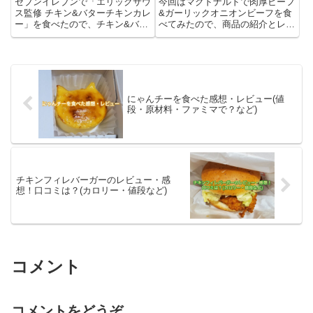
セブンイレブンで「エリックサウ
今回はマクドナルドで肉厚ビーフ
ス監修 チキン&バターチキンカレ
&ガーリックオニオンビーフを食
ー」を食べたので、チキン&バタ
べてみたので、商品の紹介とレビ
ーチキンカレーについての情報ま
ュー(感想)を書いています。肉厚
とめと、レビューを書きます。セ
ビーフ&ガーリックオニオンビー
ブンイレブンの「エリックサウス
フとは？肉厚ビーフ&ガーリック
監修 チキン&バターチキンカレ
オニオンビーフはマクドナルドと
ー」とは？セブンイレブンで現...
ジュラシック・ワールドの初コ...
にゃんチーを食べた感想・レビュー(値
段・原材料・ファミマで？など)
チキンフィレバーガーのレビュー・感
想！口コミは？(カロリー・値段など)
コメント
コメントをどうぞ