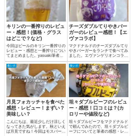
キリンの一番搾りのレビュ
チーズダブルてりやきバー
ー・感想！(価格・グラス
ガーのレビュー感想！【エ
はどこで？など)
ヴァコラボ】
今回はビールのキリン一番搾りの
マクドナルドのチーズダブルてり
レビュー・感想と一番搾りについ
やきバーガーをランチで食べてみ
てまとめました。yasuaki筆者が
ました。エヴァンゲリオンコラボ
自宅に常備しているビールのひと
で出ていた今回のバーガー。チー
つ。他のビールにない特徴のある
ズダブルてりやきバーガーについ
食レポ
食レポ
苦味が良いですよね。一番搾りっ
てと筆者の感想・レビューを書き
て？一番搾りはキリンビール株式
ました。チーズダブルてりやきバ
会社が販売するビール。1...
ーガーとは？チーズダブルてり
や...
月見フォカッチャを食べた
坦々ダブルビーフのレビュ
感想・レビュー！まずい？
ー・感想！口コミは？(カ
美味しい？
ロリーや値段など)
こんにちは、最近少しだけ涼しく
坦々ダブルビーフをマクドナルド
なってきた気がします。秋といえ
で頼んでみたので、坦々ダブルビ
ば月見ですね！今回はモスバーガ
ーフについてと筆者の感想・レビ