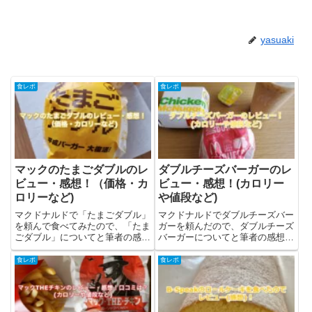
yasuaki
食レポ
食レポ
マックのたまごダブルのレ
ダブルチーズバーガーのレ
ビュー・感想！（価格・カ
ビュー・感想！(カロリー
ロリーなど)
や値段など)
マクドナルドで「たまごダブル」
マクドナルドでダブルチーズバー
を頼んで食べてみたので、「たま
ガーを頼んだので、ダブルチーズ
ごダブル」についてと筆者の感
バーガーについてと筆者の感想・
想・レビューを書きました。たま
レビューを書きました。ダブルチ
ごダブルとは？たまごダブルはマ
ーズバーガーといえば、ビッグマ
食レポ
食レポ
クドナルドで販売されている期間
ックと人気を二分するレギュラー
限定のバーガーです。平成バーガ
メニューですよね(筆者独断)ダブ
ー大復活ということで、2023
ルチーズバーガーとは？ダブル...
年...