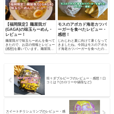
ク切りポテト&肉厚ビーフ やみつ
ポカポカ草の実味とは？「からあ
きチーズペッパーとは？ザク切...
げクン ポカポカ草の実味」
は、...
【福岡限定】麺屋我ガ
モスのアボカド海老カツバ
(GAGA)の味玉らーめん・
ーガーを食べたレビュー・
レビュー！
感想！
麺屋我ガで味玉らーめんを食べて
じわじわと夏に向けて暑くなって
きたので、お店の情報とレビュー
きましたね。今回はモスのアボカ
(感想)を書いています。麺屋我ガ
ド海老カツバーガーを食べたの
について麺屋我ガ(GAGA)は福岡
で、レビュー・感想を書きまし
県の小郡市に本店をかまえるラー
た！結論として、サクッとしたカ
メンのお店です。公式のホームペ
ツにエビがプリッと入っている美
ージはこちらになります。麺屋我
味しいバーガーでした。カツなの
ガの店舗はどこにある？麺...
でこってりしているかと思いまし
たが...
坦々ダブルビーフのレビュー・感想！口
コミは？(カロリーや値段など)
スイートチリシュリンプのレビュー・感