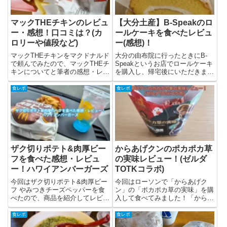
マックTHEチキンのレビュ
【大分土産】B-Speakのロ
ー・感想！口コミは？(カ
ールケーキを食べたレビュ
ロリーや値段など)
ー(感想)！
マックTHEチキンをマクドナルド
大分の由布院に行ったときにB-
で頼んでみたので、マックTHEチ
Speakというお店でロールケーキ
キンについてと筆者の感想・レビ
を購入し、帰宅後にいただきまし
ューを書きました。マックTHEチ
た！このロールケーキは「Pロー
キンって？マックTHEチキンは
ル」という名前とのこと、Pロー
食レポ
食レポ
11月1日(水)から期間限定で、マ
ルのレビュー(感想)や関連情報に
クドナルドで販売されているサク
ついて書いています。B-speakと
サクのフライドチキン...
は？B-speak...
ザク切りポテト&肉厚ビー
からあげクンのポカポカ草
フを食べた感想・レビュ
の実味レビュー！(ゼルダ
ー！ハワイアンバーガーズ
TOTKコラボ)
今回はザク切りポテト&肉厚ビー
今回はローソンで「からあげク
フ やみつきチーズペッパーを食
ン」の「ポカポカ草の実味」を購
べたので、商品を紹介してレビュ
入して食べてみました！「からあ
ーと感想を書きました。マックフ
げクン ポカポカ草の実味」の情
ィズブルーハワイも一緒に飲んだ
報をまとめた後にレビュー(感想)
食レポ
食レポ
ので、感想を書いてみました。ザ
をしていきます。からあげクン