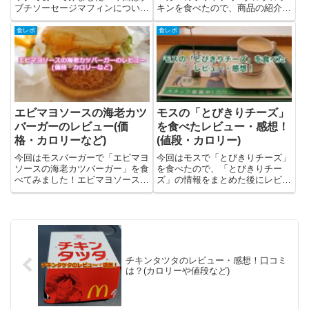
ブチソーセージマフィンについて
キンを食べたので、商品の紹介と
と筆者の感想・レビューを書きま
レビューを書いてます。ピリ辛な
した。ダブチソーセージマフィン
味で美味しかったです。ホットチ
食レポ
食レポ
とは？ダブチソーセージマフィン
リ＆タルタルチキンの辛さはずっ
はマクドナルドで限定販売されて
と食べていると、家庭で食べるカ
いるハンバーガー。2024年1...
レーの中辛くらいかなと思いま
し...
エビマヨソースの海老カツ
モスの「とびきりチーズ」
バーガーのレビュー(価
を食べたレビュー・感想！
格・カロリーなど)
(値段・カロリー)
今回はモスバーガーで「エビマヨ
今回はモスで「とびきりチーズ」
ソースの海老カツバーガー」を食
を食べたので、「とびきりチー
べてみました！エビマヨソースの
ズ」の情報をまとめた後にレビュ
海老カツバーガーの情報をまとめ
ーをしていきます。モスバーガー
た後にレビュー(感想)をしていき
博多筑紫口店に行って実食してき
ます。エビグラスソースに引き続
ました！モスの「とびきりチー
き、今回もモスバーガーで買っ
ズ」とは？モスの「とびきりチー
て、持ち帰って食べてみまし
ズ」はモスが販売する、とびきり
た。...
ハン...
チキンタツタのレビュー・感想！口コミ
は？(カロリーや値段など)