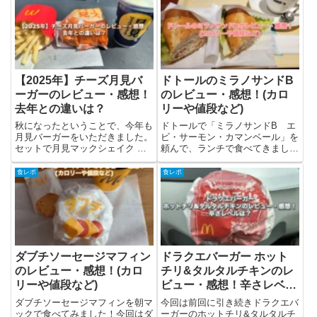
ーム＆オニオン味についてファミ
におぼれるフィレバーガーは、ケ
チキ サワークリーム＆オニオン
ンタッキーが2023年2月1日から
味は「プリングルズ サワーク...
数量限定で販売しているハン...
【2025年】チーズ月見バ
ドトールのミラノサンドB
ーガーのレビュー・感想！
のレビュー・感想！(カロ
去年との違いは？
リーや値段など)
秋になったということで、今年も
ドトールで「ミラノサンドB エ
月見バーガーをいただきました。
ビ・サーモン・カマンベール」を
セットで月見マックシェイク 山
頼んで、ランチで食べてきまし
梨県産シャインマスカット味もい
た！今回は「ミラノサンドB エ
ただきました。この記事では感想
ビ・サーモン・カマンベール」に
食レポ
食レポ
や商品についての紹介をしていま
ついてと筆者の感想・実食レビュ
す。まだまだ暑いので熱中症など
ーを書きました。ミラノサンドB
気をつけたいところですね。チ
って？ミラノサンドBは「ミラノ
ー...
サ...
ダブチソーセージマフィン
ドラクエバーガー ホット
のレビュー・感想！(カロ
チリ&タルタルチキンのレ
リーや値段など)
ビュー・感想！辛さレベル
は？
ダブチソーセージマフィンを朝マ
今回は前回に引き続きドラクエバ
ックで食べてみました！今回はダ
ーガーのホットチリ&タルタルチ