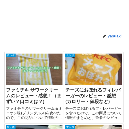
yasuaki
食レポ
食レポ
ファミチキ サワークリー
チーズにおぼれるフィレバ
ムのレビュー・感想！（ま
ーガーのレビュー・感想
ずい？口コミは？)
(カロリー・値段など)
ファミチキのサワークリーム＆オ
チーズにおぼれるフィレバーガー
ニオン味(プリングルス)を食べた
を食べたので、この商品について
ので、この商品について情報のま
情報のまとめと、筆者のレビュー
とめと、筆者のレビューを載せて
を載せています。チーズにおぼれ
います。ファミチキ サワークリ
るフィレバーガーについてチーズ
食レポ
食レポ