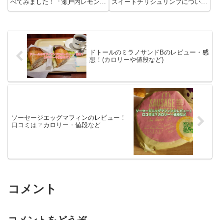
べてみました！「瀬戸内レモンタ
スイートチリシュリンプについて
ルタルベーコンてりたま」につい
と筆者の感想・レビューを書きま
てと筆者の感想・レビューを書き
した。個人的にはアジアンバーガ
ました。瀬戸内レモンタルタルベ
ーシリーズは坦々ダブルビーフが
ーコンてりたまって？毎年マクド
一番でした！スイートチリシュリ
ナルドで販売される「てりた
ンプって？スイートチリシュリ
ま」...
ン...
ドトールのミラノサンドBのレビュー・感
想！(カロリーや値段など)
ソーセージエッグマフィンのレビュー！
口コミは？カロリー・値段など
コメント
コメントをどうぞ