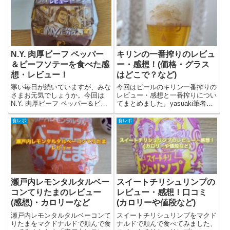
肉風てりたまバーガーとは？炭火
タについてと筆者の感想・レビュ
焼肉風てりたまバーガーは、
ーを書きました。チキンタツタっ
2025年3月5日から期間限定で販
て？チキンタツタはマクド...
売...
N.Y. 肉厚ビーフ ペッパー
キリンの一番搾りのレビュ
＆ビーフソテーを食べた感
ー・感想！(価格・グラス
想・レビュー！
はどこで？など)
寒い毎日が続いていますが、みな
今回はビールのキリン一番搾りの
さまお元気でしょうか。今回は
レビュー・感想と一番搾りについ
N.Y. 肉厚ビーフ ペッパー＆ビー
てまとめました。yasuaki筆者が
フソテーを食べたので、商品の紹
自宅に常備しているビールのひと
介とレビューを書いています！
つ。他のビールにない特徴のある
食レポ
食レポ
NYバーガーズは去年ぶりです
苦味が良いですよね。一番搾りっ
ね。去年は肉厚ビーフ＆チーズを
て？一番搾りはキリンビール株式
食べていたようで...N.Y....
会社が販売するビール。1...
瀬戸内レモンタルタルベー
スイートチリシュリンプの
コンてりたまのレビュー
レビュー・感想！口コミ
(感想)・カロリーなど
(カロリーや値段など)
瀬戸内レモンタルタルベーコンて
スイートチリシュリンプをマクド
りたまをマクドナルドで頼んで食
ナルドで頼んで食べてみました、