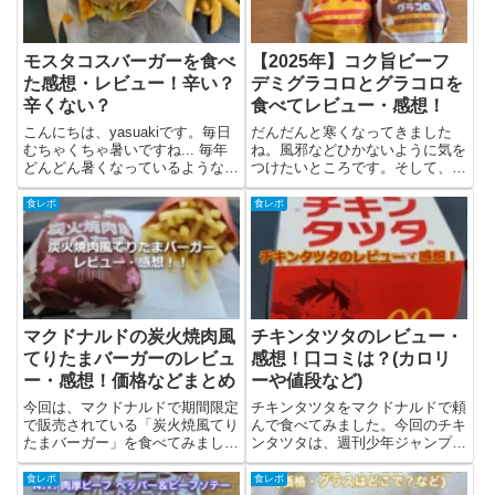
モスタコスバーガーを食べ
【2025年】コク旨ビーフ
た感想・レビュー！辛い？
デミグラコロとグラコロを
辛くない？
食べてレビュー・感想！
こんにちは、yasuakiです。毎日
だんだんと寒くなってきました
むちゃくちゃ暑いですね... 毎年
ね。風邪などひかないように気を
どんどん暑くなっているような...
つけたいところです。そして、毎
今回はモスでモスタコスバーガー
年のグラコロの季節がやってきま
を食べたので、モスタコスバーガ
した。去年もグラコロをいただき
食レポ
食レポ
ーの情報をまとめた後にレビュー
ましたが今年はコク旨ビーフデミ
をしていきます。モスタコスバー
グラコロを食べたので、レビュー
ガーとは？モスタ...
と感想を書きました。いつものグ
ラ...
マクドナルドの炭火焼肉風
チキンタツタのレビュー・
てりたまバーガーのレビュ
感想！口コミは？(カロリ
ー・感想！価格などまとめ
ーや値段など)
今回は、マクドナルドで期間限定
チキンタツタをマクドナルドで頼
で販売されている「炭火焼風てり
んで食べてみました。今回のチキ
たまバーガー」を食べてみまし
ンタツタは、週刊少年ジャンプで
た。筆者の感想(レビュー）と価
連載されている「ONE PIECE」
格などをまとめています。炭火焼
とコラボしています。チキンタツ
食レポ
食レポ