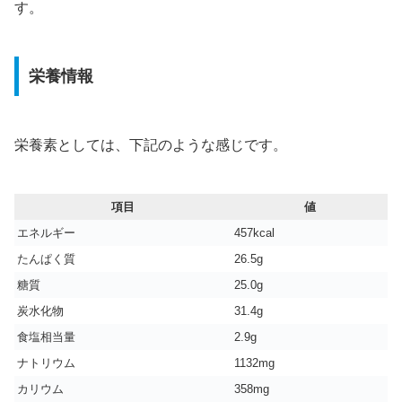
す。
栄養情報
栄養素としては、下記のような感じです。
項目
値
エネルギー
457kcal
たんぱく質
26.5g
糖質
25.0g
炭水化物
31.4g
食塩相当量
2.9g
ナトリウム
1132mg
カリウム
358mg