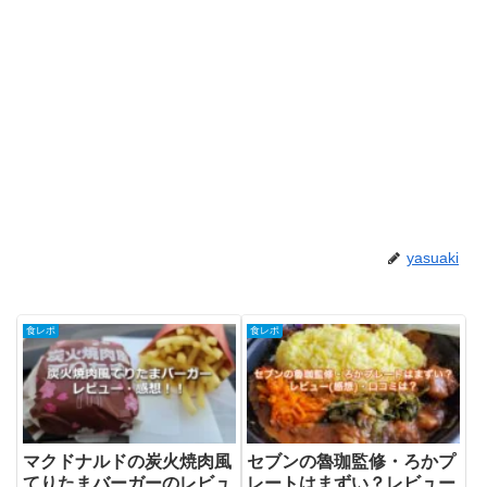
yasuaki
食レポ
食レポ
マクドナルドの炭火焼肉風
セブンの魯珈監修・ろかプ
てりたまバーガーのレビュ
レートはまずい？レビュー