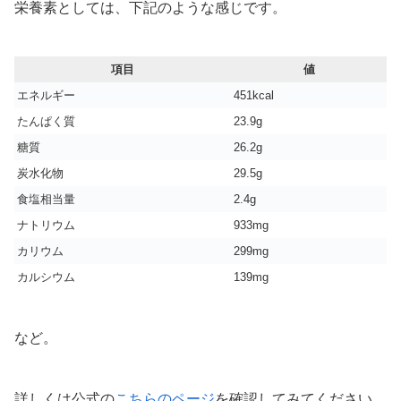
栄養素としては、下記のような感じです。
項目
値
エネルギー
451kcal
たんぱく質
23.9g
糖質
26.2g
炭水化物
29.5g
食塩相当量
2.4g
ナトリウム
933mg
カリウム
299mg
カルシウム
139mg
など。
詳しくは公式の
こちらのページ
を確認してみてください。