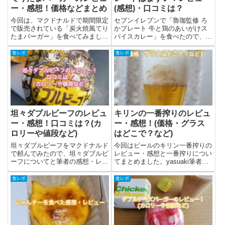
ー・感想！価格などまとめ
(感想)・口コミは？
今回は、マクドナルドで期間限定
セブンイレブンで「魯珈監修 ろ
で販売されている「炭火焼風てり
かプレート 牛と鶏のあいがけス
たまバーガー」を食べてみまし
パイスカレー」を食べたので、ろ
た。筆者の感想(レビュー）と価
かプレートについての情報まとめ
格などをまとめています。炭火焼
と、レビューを書きます。セブン
食レポ
食レポ
肉風てりたまバーガーとは？炭火
イレブンの「魯珈監修 ろかプレ
焼肉風てりたまバーガーは、
ート」とは？セブンイレブンで現
2025年3月5日から期間限定で販
在行われているカレーフェス
売...
で、...
坦々ダブルビーフのレビュ
キリンの一番搾りのレビュ
ー・感想！口コミは？(カ
ー・感想！(価格・グラス
ロリーや値段など)
はどこで？など)
坦々ダブルビーフをマクドナルド
今回はビールのキリン一番搾りの
で頼んでみたので、坦々ダブルビ
レビュー・感想と一番搾りについ
ーフについてと筆者の感想・レビ
てまとめました。yasuaki筆者が
ューを書きました。坦々ダブルビ
自宅に常備しているビールのひと
ーフって？担々ダブルビーフはマ
つ。他のビールにない特徴のある
食レポ
食レポ
クドナルドで2023年2月1日から
苦味が良いですよね。一番搾りっ
期間限定で発売されたハンバーガ
て？一番搾りはキリンビール株式
ーです。アジアンバーガーズ...
会社が販売するビール。1...