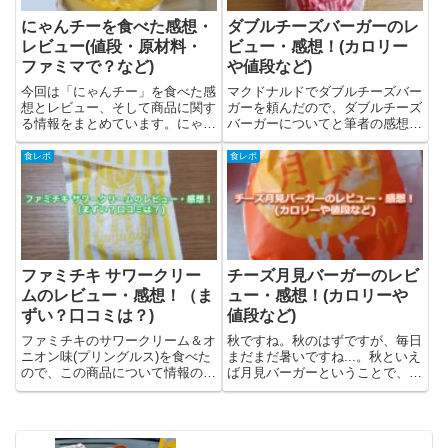
にゃんチーを食べた感想・
ダブルチーズバーガーのレ
レビュー(値段・原材料・
ビュー・感想！(カロリー
ファミマで？など)
や値段など)
今回は「にゃんチー」を食べた感
マクドナルドでダブルチーズバー
想とレビュー、そして商品に関す
ガーを頼んだので、ダブルチーズ
る情報をまとめています。にゃん
バーガーについてと筆者の感想・
チーとは？にゃんチーは株式会社
レビューを書きました。ダブルチ
オールハーツ・カンパニーが販売
ーズバーガーといえば、ビッグマ
食レポ
食レポ
しているバスク風チーズケーキ。
ックと人気を二分するレギュラー
高温焼成をすることでこんがりと
メニューですよね(筆者独断)ダブ
焼き色をつけた、ねこ型のチー
ルチーズバーガーとは？ダブル...
ズ...
ファミチキ サワークリー
チーズ月見バーガーのレビ
ムのレビュー・感想！（ま
ュー・感想！(カロリーや
ずい？口コミは？)
値段など)
ファミチキのサワークリーム＆オ
秋ですね。秋のはずですが、毎日
ニオン味(プリングルス)を食べた
まだまだ暑いですね...。秋といえ
ので、この商品について情報のま
ば月見バーガーということで、今
とめと、筆者のレビューを載せて
回チーズ月見食べました。筆者の
います。ファミチキ サワークリ
感想・レビューを書いています。
ーム＆オニオン味についてファミ
チーズ月見バーガーとは？チーズ
チキ サワークリーム＆オニオン
月見バーガーはマクドナルドで販