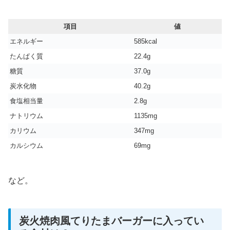
項目
値
エネルギー
585kcal
たんぱく質
22.4g
糖質
37.0g
炭水化物
40.2g
食塩相当量
2.8g
ナトリウム
1135mg
カリウム
347mg
カルシウム
69mg
など。
炭火焼肉風てりたまバーガーに入ってい