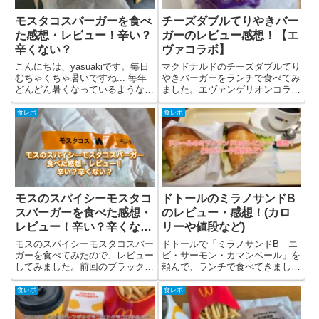
モスタコスバーガーを食べ
チーズダブルてりやきバー
た感想・レビュー！辛い？
ガーのレビュー感想！【エ
辛くない？
ヴァコラボ】
こんにちは、yasuakiです。毎日
マクドナルドのチーズダブルてり
むちゃくちゃ暑いですね... 毎年
やきバーガーをランチで食べてみ
どんどん暑くなっているような...
ました。エヴァンゲリオンコラボ
今回はモスでモスタコスバーガー
で出ていた今回のバーガー。チー
を食べたので、モスタコスバーガ
ズダブルてりやきバーガーについ
食レポ
食レポ
ーの情報をまとめた後にレビュー
てと筆者の感想・レビューを書き
をしていきます。モスタコスバー
ました。チーズダブルてりやきバ
ガーとは？モスタ...
ーガーとは？チーズダブルてり
や...
モスのスパイシーモスタコ
ドトールのミラノサンドB
スバーガーを食べた感想・
のレビュー・感想！(カロ
レビュー！辛い？辛くな
リーや値段など)
い？
モスのスパイシーモスタコスバー
ドトールで「ミラノサンドB エ
ガーを食べてみたので、レビュー
ビ・サーモン・カマンベール」を
してみました。前回のブラックア
頼んで、ランチで食べてきまし
ンガスバーガーに引き続いて、モ
た！今回は「ミラノサンドB エ
スに行く機会があったので、辛そ
ビ・サーモン・カマンベール」に
食レポ
食レポ
うでしたが挑戦してみました。結
ついてと筆者の感想・実食レビュ
論、しっかりと辛さがあり、辛い
ーを書きました。ミラノサンドB