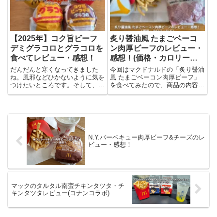
のが好きな方にはいいんじゃな
って？ミラノサンドBは「ミラノ
い...
サ...
【2025年】コク旨ビーフ
炙り醤油風 たまごベーコ
デミグラコロとグラコロを
ン肉厚ビーフのレビュー・
食べてレビュー・感想！
感想！(価格・カロリーな
ど)
だんだんと寒くなってきました
今回はマクドナルドの「炙り醤油
ね。風邪などひかないように気を
風 たまごベーコン肉厚ビーフ」
つけたいところです。そして、毎
を食べてみたので、商品の内容に
年のグラコロの季節がやってきま
ついてやレビュー(感想)を書いて
した。去年もグラコロをいただき
います。炙り醤油風 たまごベー
ましたが今年はコク旨ビーフデミ
コン肉厚ビーフとは？「炙り醤油
グラコロを食べたので、レビュー
風 たまごベーコン肉厚ビーフ」
と感想を書きました。いつものグ
は、マクドナルドの「サムライ...
ラ...
N.Y.バーベキュー肉厚ビーフ&チーズのレ
ビュー・感想！
マックのタルタル南蛮チキンタツタ・チ
キンタツタレビュー(コナンコラボ)