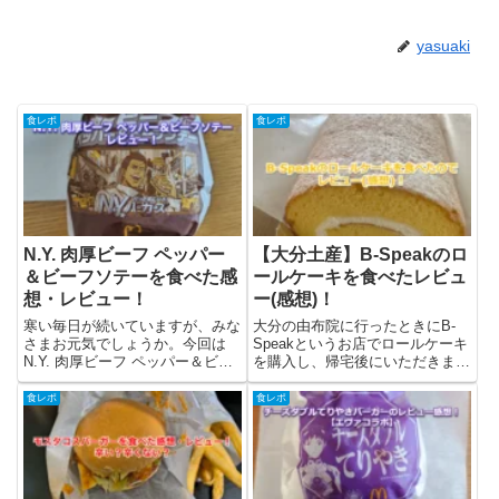
yasuaki
食レポ
食レポ
N.Y. 肉厚ビーフ ペッパー
【大分土産】B-Speakのロ
＆ビーフソテーを食べた感
ールケーキを食べたレビュ
想・レビュー！
ー(感想)！
寒い毎日が続いていますが、みな
大分の由布院に行ったときにB-
さまお元気でしょうか。今回は
Speakというお店でロールケーキ
N.Y. 肉厚ビーフ ペッパー＆ビー
を購入し、帰宅後にいただきまし
フソテーを食べたので、商品の紹
た！このロールケーキは「Pロー
介とレビューを書いています！
ル」という名前とのこと、Pロー
食レポ
食レポ
NYバーガーズは去年ぶりです
ルのレビュー(感想)や関連情報に
ね。去年は肉厚ビーフ＆チーズを
ついて書いています。B-speakと
食べていたようで...N.Y....
は？B-speak...