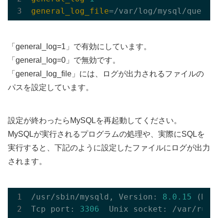
general_log_file
「general_log=1」で有効にしています。
「general_log=0」で無効です。
「general_log_file」には、ログが出力されるファイルの
パスを設定しています。
設定が終わったらMySQLを再起動してください。
MySQLが実行されるプログラムの処理や、実際にSQLを
実行すると、下記のように設定したファイルにログが出力
されます。
/usr/sbin/mysqld, Version: 
8.0
.15
 (MyS
Tcp port: 
3306
  Unix socket: /var/run/