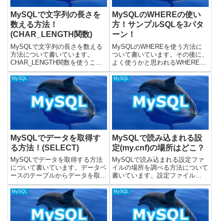
MySQLで文字列の長さを
MySQLのWHEREの使い
数える方法！
方！サンプルSQLを3パタ
(CHAR_LENGTH関数)
ーン！
MySQLで文字列の長さを数える
MySQLのWHEREを使う方法に
方法について書いています。
ついて書いています。その後に、
CHAR_LENGTH関数を使うこと
よく使うかと思われるWHEREの
で、文字列の長さを数えることが
サンプルSQLを3つ紹介していま
できます。公式のこちらに
す。MySQLでWHEREを使う
MySQL
MySQL
CHAR_LENGTH関数についての
と？MySQLでWHEREを使う
記載があります。載せているSQL
と、テーブルに入っているたくさ
はMySQLのバージョン...
んのデータに対して...
MySQLでデータを取得す
MySQLで読み込まれる設
る方法！(SELECT)
定(my.cnf)の場所はどこ？
MySQLでデータを取得する方法
MySQLで読み込まれる設定ファ
について書いています。データベ
イルの場所を調べる方法について
ースのテーブルからデータを取得
書いています。設定ファイル
するには、テーブルに対して
(my.cnf)に設定を書いておくと、
SELECT文を使うと良いです。
MySQLの起動時に指定したオプ
MySQL
MySQL
MySQLのバージョン8.0.32で、
ションを読み取って動作してくれ
動作を検証しています。テーブル
ます。設定ファイル(オプション
からデータを取得するM...
ファイル)については、...