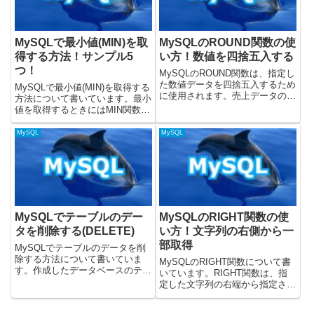
MySQLで最小値(MIN)を取
MySQLのROUND関数の使
得する方法！サンプル5
い方！数値を四捨五入する
つ！
MySQLのROUND関数は、指定し
た数値データを四捨五入するため
MySQLで最小値(MIN)を取得する
に使用されます。売上データの端
方法について書いています。最小
数処理、平均値の表示桁数の調
値を取得するときにはMIN関数を
整、金融計算など、小数点以下の
使うと良いです。載せているSQL
桁数を制御して数値を丸める際に
はMySQLのバージョン8.0.31で
MySQL
MySQL
非常に役立ちます。この記事で
確認しました。公式ドキュメント
は、ROUND関数の基本的な...
ではこちらに記載がありました。
MIN関数...
MySQLでテーブルのデー
MySQLのRIGHT関数の使
タを削除する(DELETE)
い方！文字列の右側から一
部取得
MySQLでテーブルのデータを削
除する方法について書いていま
MySQLのRIGHT関数について書
す。作成したデータベースのテー
いています。RIGHT関数は、指
ブルからデータを削除するには、
定した文字列の右端から指定され
テーブルに対してDELETE文を使
た文字数分の部分文字列を抽出す
うと良いです。MySQLのバージ
るために使用されます。ファイル