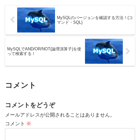
ョン8.0.32で、動作を検証してい
拡張子の抽出、特定のコードの末
ます。テーブルから...
尾部分の取得、文字列データの整
形など、文字列操作にお...
MySQLのバージョンを確認する方法！(コ
マンド・SQL)
MySQLでAND/OR/NOT(論理演算子)を使
って検索する！
コメント
コメントをどうぞ
メールアドレスが公開されることはありません。
コメント
※