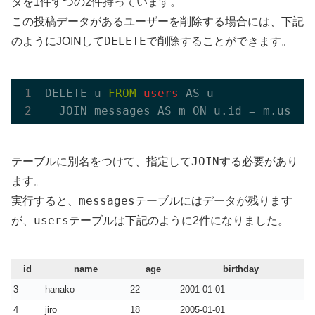
タを1件ずつの2件持っています。
この投稿データがあるユーザーを削除する場合には、下記
DELETE
のようにJOINして
で削除することができます。
DELETE u 
FROM
 users 
AS u 

JOIN
テーブルに別名をつけて、指定して
する必要があり
ます。
messages
実行すると、
テーブルにはデータが残ります
users
が、
テーブルは下記のように2件になりました。
id
name
age
birthday
3
hanako
22
2001-01-01
4
jiro
18
2005-01-01