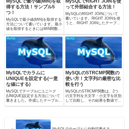
MySQLで最小値(MIN)を取
MySQLでRIGHT JOINを使
得する方法！サンプル5
って外部結合する方法！
つ！
MySQLのRIGHT JOINについて
書いています。RIGHT JOINを使
MySQLで最小値(MIN)を取得する
うと、RIGHT JOINしたテーブル
方法について書いています。最小
を元にして外部結合することがで
値を取得するときにはMIN関数を
きます。MySQLのバージョン
使うと良いです。載せているSQL
8.0.33で、動作を検証しました。
はMySQLのバージョン8.0.31で
MySQL
MySQL
MySQLでRIGHT JO...
確認しました。公式ドキュメント
ではこちらに記載がありました。
MIN関数...
MySQLでカラムに
MySQLのSTRCMP関数の
UNIQUEを設定する(一意
使い方！文字列の厳密な比
な値にする)
較を行う
MySQLでテーブルにユニーク
MySQLのSTRCMP関数は、2つ
(UNIQUE)設定する方法について
の文字列を大文字・小文字を区別
書きました。作成したテーブルに
して比較し、その結果を数値で返
ユニーク(UNIQUE)設定するに
すために使用されます。これは、
は、テーブル作成時にカラムに対
特定の文字列が完全に一致するか
して、UNIQUEをつけておくと良
どうかを確認したり、文字列の辞
いです。MySQLのバージョン
書順での前後関係を判断したりす
8.0.32で、...
る際に役立ちます。STR...
MySQLでテーブルに自動採番する