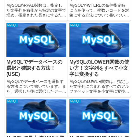
MySQLのRPAD関数は、指定し
MySQLでWHEREの条件指定時
た文字列を右側から特定の文字で
にINを使って、複数レコードを対
埋め、指定された長さにするため
象にする方法について書いていま
に使用されます。データの整形、
す。WHEREで条件をつけるとき
固定長フィールドの生成、レポー
に、INを使うことによって、指定
MySQL
MySQL
トの見栄え調整など、文字列の長
した値で取得するレコードを絞る
さを揃えたい場合に非常に役立ち
ことができます。載せているSQL
ます。この記事では、RPA...
については、MyS...
MySQLでデータベースの
MySQLのLOWER関数の使
選択と確認する方法！
い方！文字列をすべて小文
(USE)
字に変換する
MySQLでデータベースを選択す
MySQLのLOWER関数は、指定し
る方法について書いています。ま
た文字列に含まれるすべてのアル
た、選択した後に選択したデータ
ファベット文字を小文字に変換す
ベースを取得する方法についても
るために使用されます。データの
書いています。MySQLのバージ
正規化、検索時の大文字・小文字
MySQL
MySQL
ョン8.0.32で、動作を検証してい
の区別をなくす（ケースインセン
ます。データベースを選択する方
シティブ検索）、レポートの体裁
法MySQLでデータ...
を整えるなど、文字列の操...