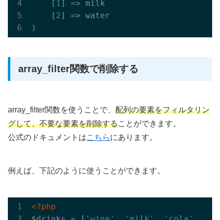
    [
1
] => milk

    [
2
] => water

array_filter関数で削除する
array_filter関数を使うことで、
配列の要素をフィルタリン
グして、不要な要素を削除する
ことができます。
公式のドキュメントは
こちら
にあります。
例えば、下記のように使うことができます。
<?php
$drinks = [
'wine'
, 
'milk'
, 
'cola'
, 
'be