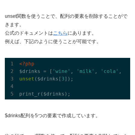
unset関数を使うことで、配列の要素を削除することがで
きます。
公式のドキュメントは
こちら
にあります。
例えば、下記のように使うことが可能です。
<?php
$drinks = [
'wine'
, 
'milk'
, 
'cola'
, 
'be
unset
($drinks[
3
]);

$drinks配列を5つの要素で作成しています。