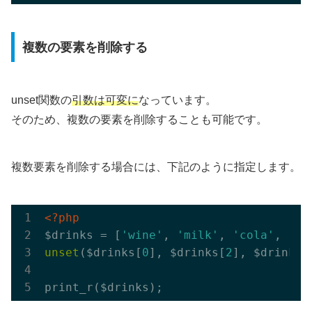
複数の要素を削除する
unset関数の
引数は可変に
なっています。
そのため、複数の要素を削除することも可能です。
複数要素を削除する場合には、下記のように指定します。
<?php
$drinks = [
'wine'
, 
'milk'
, 
'cola'
, 
'be
unset
($drinks[
0
], $drinks[
2
], $drinks[