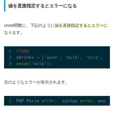
値を直接指定するとエラーになる
unset関数に、下記のように
値を直接指定するとエラーに
なります。
<?php
$drinks = [
'wine'
, 
'milk'
, 
'cola'
, 
'be
unset
(
'milk'
次のようなエラーが表示されます。
PHP Parse 
error
:  syntax 
error
, unexpe