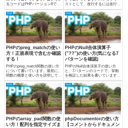
るコードはPHPバージョン8で確
ストとして、改行するには改行コ
かめました。公式の関数ドキュメ
ードを入れてあげると良いです。
ントは下記になります。empty関
またnl2br関数を使うと、改行コ
PHP
PHP
数についてPHPでempty関数を使
ードの前にbrタグを入れてくれま
うと、引数で渡した内容が空であ
す。PHPで改行する(テキスト・
るか判定して...
メール）テキストやメー...
PHPのpreg_matchの使い
PHPのNull合体演算子
方！正規表現で含むか確認
(”??”)の使い方(気になる7
する！
パターンを確認)
PHPのpreg_match関数の使い方
PHPのNull合体演算子の使い方
について書いています。最初に、
と、7パターンのコードで、挙動
関数の概要と使い方を説明してい
を検証した結果を書いています。
ます。その後に、実際に使用した
サンプルコードはPHPのバージ
サンプルコードを3パターン載せ
ョン8で動かしてみています。
PHP
PHP
ています。載せているサンプルコ
Null合体演算子とは？使い方は？
ードは、PHPのバージョン8.1.4
PHPのNull合体演算子は、Nullか
を使って、動作...
どうかを判断し...
PHPのarray_pad関数の使
phpDocumentorの使い方
い方！配列を指定サイズま
【コメントからドキュメン