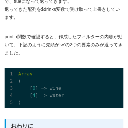
で、trueになって返ってきます。
返ってきた配列を$drinks変数で受け取って上書きしてい
ます。
print_r関数で確認すると、作成したフィルターの内容が効
いて、下記のように先頭が’w’の2つの要素のみが返ってき
ました。
Array
(

    [
0
] => wine

    [
4
] => water

おわりに