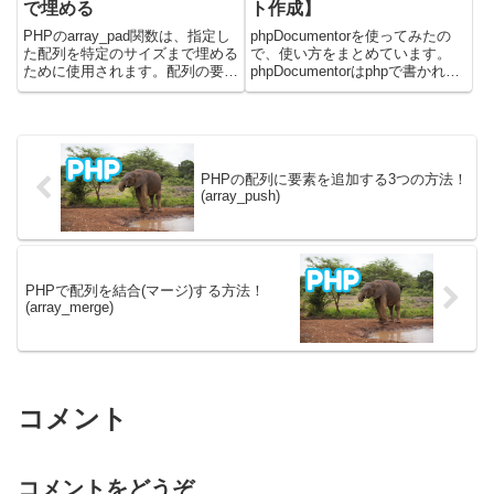
で埋める
ト作成】
PHPのarray_pad関数は、指定し
phpDocumentorを使ってみたの
た配列を特定のサイズまで埋める
で、使い方をまとめています。
ために使用されます。配列の要素
phpDocumentorはphpで書かれて
数が足りない場合に、不足分を同
いるソースコードからドキュメン
じ値で埋めて配列の長さを揃えた
トを作成してくれるツールです。
いときに非常に便利です。特に、
phpのバージョンは7.2.5以降でな
固定長のデータ構造を扱う場合
いと使えません。公式のサイト
や、特定のフォーマット...
は...
PHPの配列に要素を追加する3つの方法！
(array_push)
PHPで配列を結合(マージ)する方法！
(array_merge)
コメント
コメントをどうぞ