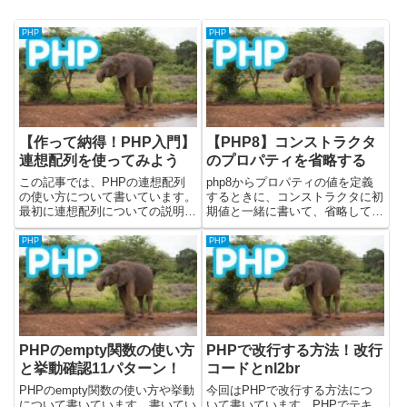
PHP
PHP
【作って納得！PHP入門】
【PHP8】コンストラクタ
連想配列を使ってみよう
のプロパティを省略する
この記事では、PHPの連想配列
php8からプロパティの値を定義
の使い方について書いています。
するときに、コンストラクタに初
最初に連想配列についての説明を
期値と一緒に書いて、省略して定
します。その後に、実際に簡単な
義できるようになりました。この
プログラムを作成して、連想配列
記事ではphp7以前のプロパティ
PHP
PHP
について学んでいきます。前回は
の定義方法と、php8でのプロパ
配列について記載しました。■こ
ティ定義方法を実際にコードを書
の記事の目標（作るもの）につ
いてみて試しています。公...
い...
PHPのempty関数の使い方
PHPで改行する方法！改行
と挙動確認11パターン！
コードとnl2br
PHPのempty関数の使い方や挙動
今回はPHPで改行する方法につ
について書いています。書いてい
いて書いています。PHPでテキ