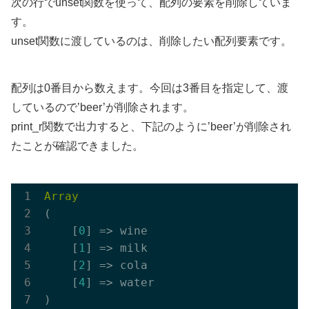
次の行でunset関数を使って、配列の要素を削除していま
す。
unset関数に渡しているのは、削除したい配列要素です。
配列は0番目から数えます。今回は3番目を指定して、渡
しているので’beer’が削除されます。
print_r関数で出力すると、下記のように’beer’が削除され
たことが確認できました。
Array
(

    [
0
] => wine

    [
1
] => milk

    [
2
] => cola

    [
4
] => water
