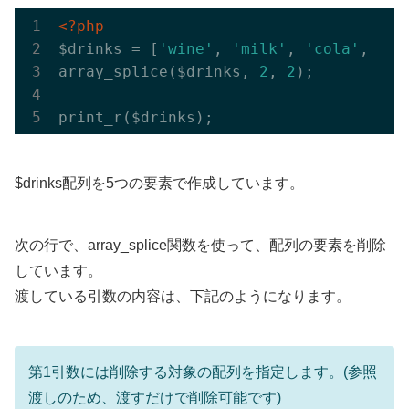
<?php
$drinks = [
'wine'
, 
'milk'
, 
'cola'
, 
'be
array_splice($drinks, 
2
, 
2
);

$drinks配列を5つの要素で作成しています。
次の行で、array_splice関数を使って、配列の要素を削除
しています。
渡している引数の内容は、下記のようになります。
第1引数には削除する対象の配列を指定します。(参照
渡しのため、渡すだけで削除可能です)