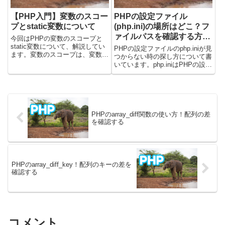
【PHP入門】変数のスコー
PHPの設定ファイル
プとstatic変数について
(php.ini)の場所はどこ？フ
ァイルパスを確認する方
今回はPHPの変数のスコープと
法！
static変数について、解説してい
PHPの設定ファイルのphp.iniが見
ます。変数のスコープは、変数を
つからない時の探し方について書
使える有効な範囲のことです。ス
いています。php.iniはPHPの設定
コープを意識しておかないと、変
を行うためのファイルです。この
数に思ってなかった値が入ったり
ファイルに日付のタイムゾーンの
してバグの原因になります。実際
設定やアップロードできる上限の
にコードをみて確認しまし...
設定などを行います。コマンドで
確認する方...
PHPのarray_diff関数の使い方！配列の差
を確認する
PHPのarray_diff_key！配列のキーの差を
確認する
コメント