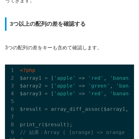
ってきます。
3つ以上の配列の差を確認する
3つの配列の差をキーも含めて確認します。
<?php
$array1 = [
'apple'
 => 
'red'
, 
'banana'
 
$array2 = [
'apple'
 => 
'green'
, 
'banana
$array3 = [
'apple'
 => 
'red'
, 
'banana'
 
$result = array_diff_assoc($array1, $ar
// 結果：Array ( [orange] => orange )