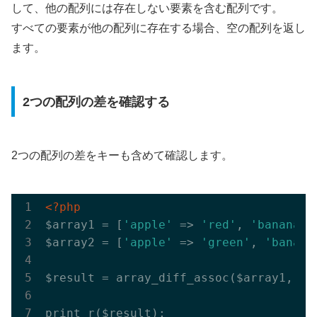
して、他の配列には存在しない要素を含む配列です。
すべての要素が他の配列に存在する場合、空の配列を返し
ます。
2つの配列の差を確認する
2つの配列の差をキーも含めて確認します。
<?php
$array1 = [
'apple'
 => 
'red'
, 
'banana'
 
$array2 = [
'apple'
 => 
'green'
, 
'banana
$result = array_diff_assoc($array1, $ar