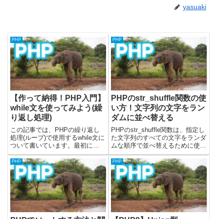
yasuaki
PHP
PHP
【作って納得！PHP入門】
PHPのstr_shuffle関数の使
while文を使ってみよう(繰
い方！文字列の文字をラン
り返し処理)
ダムに並べ替える
この記事では、PHPの繰り返し
PHPのstr_shuffle関数は、指定し
処理(ループ)で使用するwhile文に
た文字列のすべての文字をランダ
ついて書いています。最初に
ムな順序で並べ替えるために使用
while文についての説明をしま
されます。この関数は、パスワー
す。その後に、実際にwhile文を
ドの生成、一意なIDの作成、ある
PHP
PHP
使用した簡単なプログラムを作成
いはクイズやゲームの表示内容を
して、while文について学んでい
シャッフルするなど、文字列のラ
きます。前回はf...
ンダム化が必要...