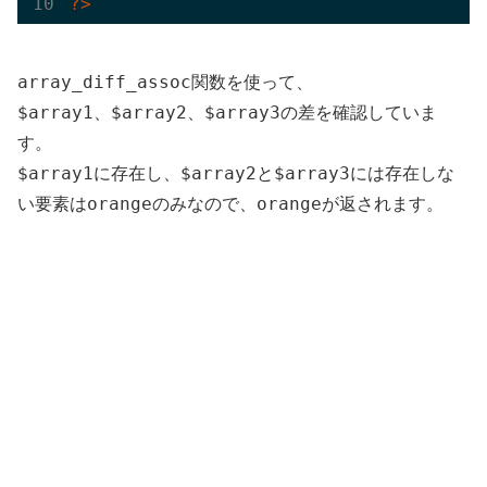
?>
array_diff_assoc
関数を使って、
$array1
$array2
$array3
、
、
の差を確認していま
す。
$array1
$array2
$array3
に存在し、
と
には存在しな
orange
orange
い要素は
のみなので、
が返されます。