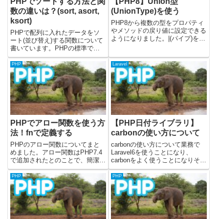
PHPでソートする方法と関
【PHP8】Union型
数の違いは？(sort, asort,
(UnionType)を使う
ksort)
PHP8から複数の型をプロパティ
やメソッドの戻り値に設定できる
PHPで配列に入れたデータをソ
ようになりました。|(パイプ)を使
ート(並び替え)する関数について
うことで、複数の型に対応したプ
書いています。PHPの標準で用
ロパティやメソッドの戻り値が書
意されている関数を使用して、ソ
けます。公式の記事はこちらで
ートの検証を行ってみています。
PHP
Laravel
す。コードはgithubに置いていま
ここで、使用してみた関数は下記
す。複数の型を使用し...
になります。（公式を確認してシ
ンプルなものだけ検証してみま...
PHPでアロー関数を使う方
【PHP日付ライブラリ】
法！fnで定義する
carbonの使い方について
PHPのアロー関数についてまと
carbonの使い方について業務で
めました。アロー関数はPHP7.4
Laravel6を使うことになり、
で追加されたとのことで、簡潔に
carbonをよく使うことになりそう
無名関数を書くことができます。
なので、使い方についてまとめて
公式ドキュメントはこちら(で
みました。carbonとはphpで日
PHP
PHP
す。掲載しているソースコードは
付・時刻を扱うためのライブラリ
PHPのバージョン8.2.6で動作確
になります。phpそのままで日
認しました。PHPでア...
付・時刻を...