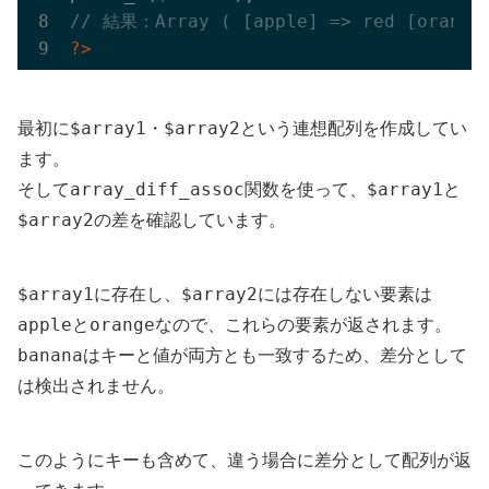
// 結果：Array ( [apple] => red [orange]
?>
$array1
$array2
最初に
・
という連想配列を作成してい
ます。
array_diff_assoc
$array1
そして
関数を使って、
と
$array2
の差を確認しています。
$array1
$array2
に存在し、
には存在しない要素は
apple
orange
と
なので、これらの要素が返されます。
banana
はキーと値が両方とも一致するため、差分として
は検出されません。
このようにキーも含めて、違う場合に差分として配列が返