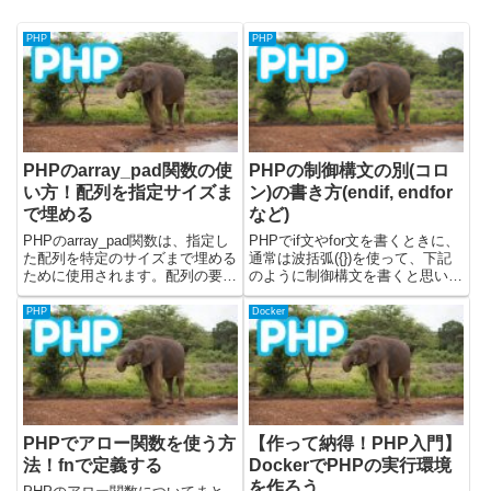
PHP
PHP
PHPのarray_pad関数の使
PHPの制御構文の別(コロ
い方！配列を指定サイズま
ン)の書き方(endif, endfor
で埋める
など)
PHPのarray_pad関数は、指定し
PHPでif文やfor文を書くときに、
た配列を特定のサイズまで埋める
通常は波括弧({})を使って、下記
ために使用されます。配列の要素
のように制御構文を書くと思いま
数が足りない場合に、不足分を同
す。<?phpif (true) { echo "trueで
じ値で埋めて配列の長さを揃えた
す";} else { echo "falseで
PHP
Docker
いときに非常に便利です。特に、
す";}for($i = 0;...
固定長のデータ構造を扱う場合
や、特定のフォーマット...
PHPでアロー関数を使う方
【作って納得！PHP入門】
法！fnで定義する
DockerでPHPの実行環境
を作ろう