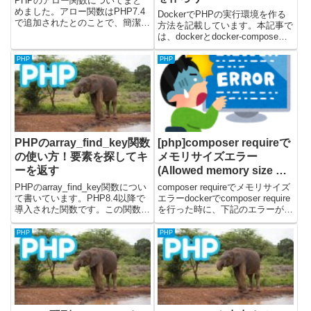
PHPのアロー関数についてまと
めました。アロー関数はPHP7.4
DockerでPHPの実行環境を作る
で追加されたとのことで、簡潔に
方法を記載しています。本記事で
無名関数を書くことができます。
は、dockerとdocker-composeコ
公式ドキュメントはこちら(で
マンドを使用して、php, nginx,
す。掲載しているソースコードは
mysql, phpMyAdminが入ってい
PHP
PHP
PHPのバージョン8.2.6で動作確
る環境を作成します。PHPの実
認しました。PHPでア...
行環境につ...
PHPのarray_find_key関数
[php]composer requireで
の使い方！要素を探してキ
メモリサイズエラー
ーを返す
(Allowed memory size of
…)
PHPのarray_find_key関数につい
composer requireでメモリサイズ
て書いています。PHP8.4以降で
エラーdockerでcomposer require
導入された関数です。この関数
を行った時に、下記のエラーが発
は、コールバック関数を使用して
生しました。許容メモリサイズ
配列の要素を検索し、条件を満た
1610612736バイトを使い果たし
PHP
PHP
す最初の要素のキーを返します。
たとのこと...こちらのエラーにつ
array_find 関数が「条件を満た
いて、一時的...
す...