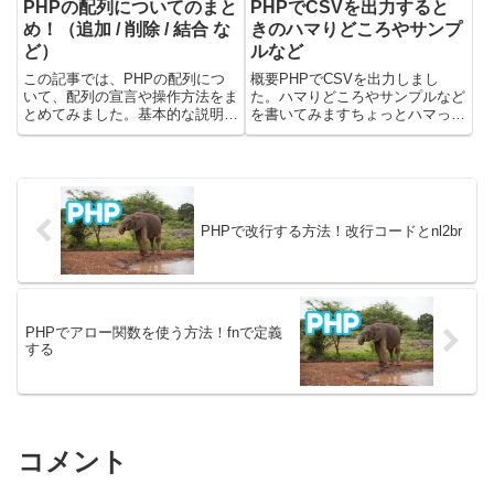
PHPの配列についてのまと
PHPでCSVを出力すると
め！（追加 / 削除 / 結合 な
きのハマりどころやサンプ
ど）
ルなど
この記事では、PHPの配列につ
概要PHPでCSVを出力しまし
いて、配列の宣言や操作方法をま
た。ハマりどころやサンプルなど
とめてみました。基本的な説明
を書いてみますちょっとハマった
は、下記記事で書いていま
とこ1行目が改行されるなんだか
す。・ 配列について・ 連想配
わからないけど、最初の1行目が
列について配列についての公式ド
改行されていました。ob_clean();
キュメントはこちらです。PHP
を最初に入れてあげることで解決
で配列を宣言する方法PHPの配
しました。IDなど...
列を宣言...
PHPで改行する方法！改行コードとnl2br
PHPでアロー関数を使う方法！fnで定義
する
コメント