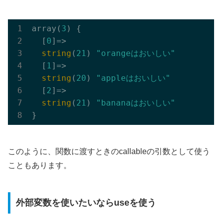
array(
3
) {

  [
0
]=>

string
(
21
) 
"orangeはおいしい"
  [
1
]=>

string
(
20
) 
"appleはおいしい"
  [
2
]=>

string
(
21
) 
"bananaはおいしい"
このように、関数に渡すときのcallableの引数として使う
こともあります。
外部変数を使いたいならuseを使う