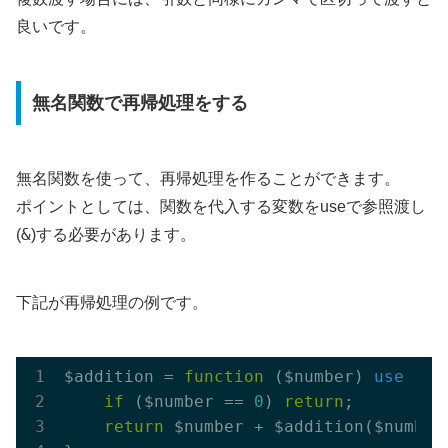
良いです。
無名関数で再帰処理をする
無名関数を使って、再帰処理を作ることができます。
ポイントとしては、関数を代入する変数をuseで参照渡し
&
(
)する必要があります。
下記が再帰処理の例です。
$addition = 
function
($number)
use
(&$
if
 ($number == 
0
) 
return
;

return
 $number + $addition($number