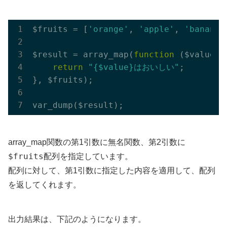
$fruits = [
'orange'
, 
'apple'
, 
'banana'
$result = array_map(
function
($value)
return
"{$value}はおいしい"
;

}, $fruits);

array_map関数の第1引数に無名関数、第2引数に
$fruits
配列を指定しています。
配列に対して、第1引数に指定した内容を適用して、配列
を返してくれます。
出力結果は、下記のようになります。