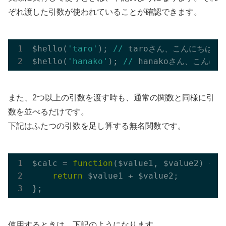
ぞれ渡した引数が使われていることが確認できます。
$hello(
'taro'
); 
//
 taroさん、こんにちは！

$hello(
'hanako'
); 
//
また、2つ以上の引数を渡す時も、通常の関数と同様に引
数を並べるだけです。
下記はふたつの引数を足し算する無名関数です。
$calc = 
function
($value1, $value2)
{

return
 $value1 + $value2;

使用するときは、下記のようになります。