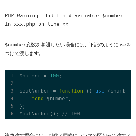
PHP Warning: Undefined variable $number
in xxx.php on line xx
$number
変数を参照したい場合には、下記のようにuseを
つけて渡します。
$number = 
100
;

$outNumber = 
function
()
use
($number)
echo
 $number;

};

$outNumber(); 
// 100
複数渡す場合には、引数と同様にカンマで区切って渡すと