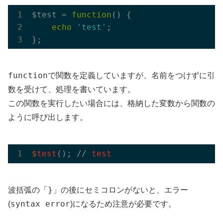
$test = 
function
()
{

echo
'test'
;

function
で関数を定義していますが、名前をつけずに引
数を受けて、処理を書いています。
この関数を実行したい場合には、格納した変数から関数の
ように呼び出します。
$
test
(); // 
test
}
波括弧の「
」の後にセミコロンがないと、エラー
syntax error
(
)になるため注意が必要です。