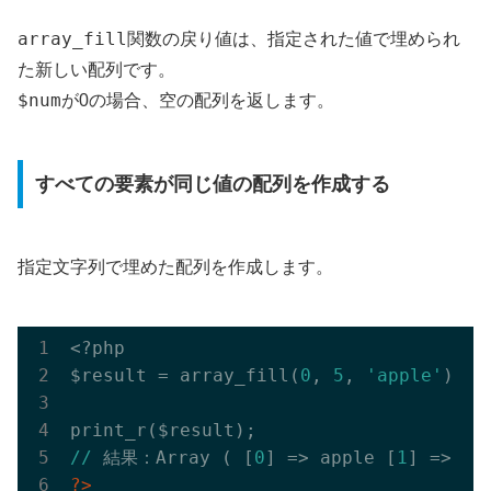
array_fill
関数の戻り値は、指定された値で埋められ
た新しい配列です。
$num
が0の場合、空の配列を返します。
すべての要素が同じ値の配列を作成する
指定文字列で埋めた配列を作成します。
<?php

$result = array_fill(
0
, 
5
, 
'apple'
);

//
 結果：Array ( [
0
] => apple [
1
] => ap
?>