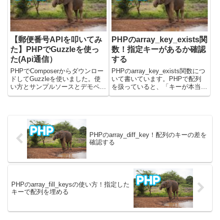
ついて学んで...
には、プログラムで$argv変数...
【郵便番号APIを叩いてみ
PHPのarray_key_exists関
た】PHPでGuzzleを使っ
数！指定キーがあるか確認
た(Api通信）
する
PHPでComposerからダウンロー
PHPのarray_key_exists関数につ
ドしてGuzzleを使いました。使
いて書いています。PHPで配列
い方とサンプルソースとデモペー
を扱っていると、「キーが本当に
ジを乗せています。ぜひ参考にし
配列の中に存在するかな？」と確
てみてください。Webシステム開
認したい場面がありますよね。特
発はCodelikeにお任せください
に、外部からの入力データやAPI
レスポンスなど、内容が不確定な
配列を扱う...
PHPのarray_diff_key！配列のキーの差を
確認する
PHPのarray_fill_keysの使い方！指定した
キーで配列を埋める