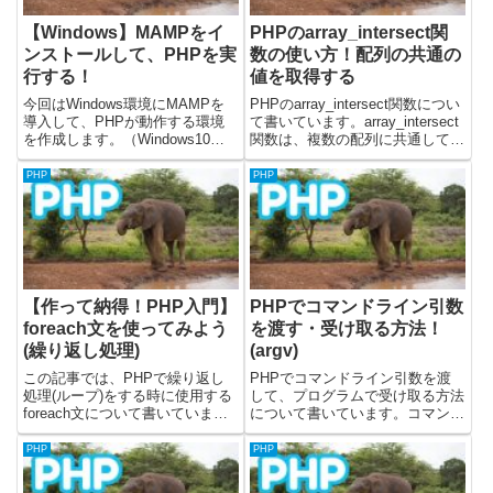
【Windows】MAMPをイ
PHPのarray_intersect関
ンストールして、PHPを実
数の使い方！配列の共通の
行する！
値を取得する
今回はWindows環境にMAMPを
PHPのarray_intersect関数につい
導入して、PHPが動作する環境
て書いています。array_intersect
を作成します。（Windows10に
関数は、複数の配列に共通して存
導入してみています）Dockerを
在する値を抽出した新しい配列を
使うと環境構築は簡単にできます
返します。この関数を使うと、複
PHP
PHP
が、コマンドラインに慣れていな
数の配列間で共通する要素を見つ
かったりする場合にはMAMPを
けたい場合に便利です。ar...
使った開発環境...
【作って納得！PHP入門】
PHPでコマンドライン引数
foreach文を使ってみよう
を渡す・受け取る方法！
(繰り返し処理)
(argv)
この記事では、PHPで繰り返し
PHPでコマンドライン引数を渡
処理(ループ)をする時に使用する
して、プログラムで受け取る方法
foreach文について書いていま
について書いています。コマンド
す。最初にforeach文についての
ライン引数を渡すには、実行ファ
説明をします。その後に、
イルの後に半角スペースを書い
PHP
PHP
foreach文を使用した簡単なプロ
て、渡したい引数を並べます。コ
グラムを作成して、foreach文に
マンドライン引数を受け取るとき