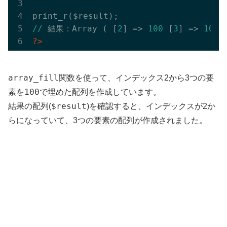
//
 結果：Array ( [
2
] => 
100
 [
3
] => 
100
 
?>
array_fill
関数を使って、インデックス2から3つの要
100
素を
で埋めた配列を作成しています。
$result
結果の配列(
)を確認すると、インデックスが2か
らになっていて、3つの要素の配列が作成されました。