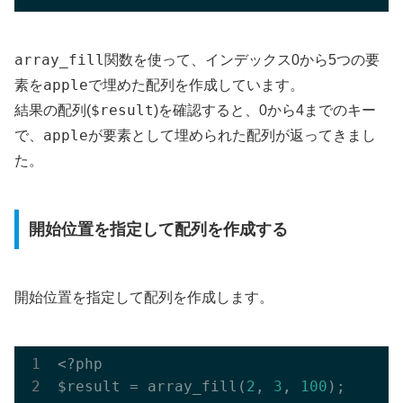
array_fill
関数を使って、インデックス0から5つの要
apple
素を
で埋めた配列を作成しています。
$result
結果の配列(
)を確認すると、0から4までのキー
apple
で、
が要素として埋められた配列が返ってきまし
た。
開始位置を指定して配列を作成する
開始位置を指定して配列を作成します。
<?php

$result = array_fill(
2
, 
3
, 
100
);
