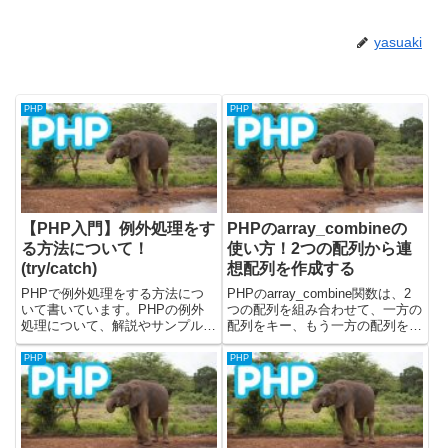
yasuaki
PHP
PHP
【PHP入門】例外処理をす
PHPのarray_combineの
る方法について！
使い方！2つの配列から連
(try/catch)
想配列を作成する
PHPで例外処理をする方法につ
PHPのarray_combine関数は、2
いて書いています。PHPの例外
つの配列を組み合わせて、一方の
処理について、解説やサンプルコ
配列をキー、もう一方の配列を値
ードを載せています。載せている
とする新しい配列を作成します。
サンプルコードは、PHPのバー
この関数を使うと、2つの配列の
PHP
PHP
ジョン8.1.12を使って、動作を検
要素を関連付けて連想配列を作成
証しました。公式ドキュメントで
することができます。例えば、商
はこちらに例外について記...
品名と価格の配列...