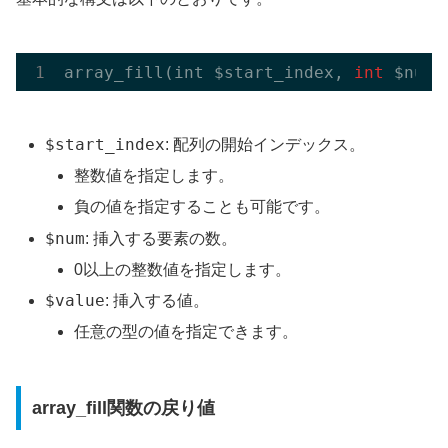
array_fill(int $start_index,
 int 
$num,
$start_index
: 配列の開始インデックス。
整数値を指定します。
負の値を指定することも可能です。
$num
: 挿入する要素の数。
0以上の整数値を指定します。
$value
: 挿入する値。
任意の型の値を指定できます。
array_fill関数の戻り値