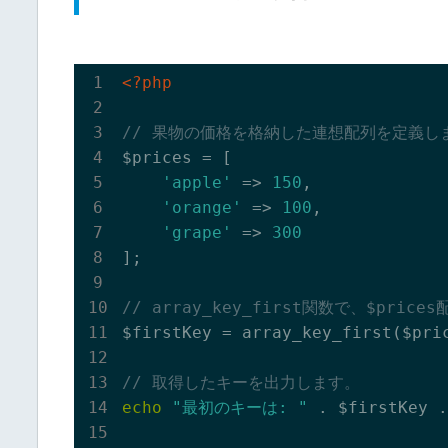
<?php
// 果物の価格を格納した連想配列を定義し
$prices = [

'apple'
 => 
150
,

'orange'
 => 
100
,

'grape'
 => 
300
];

// array_key_first関数で、$pr
$firstKey = array_key_first($pric
// 取得したキーを出力します。
echo
"最初のキーは: "
 . $firstKey .