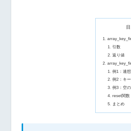
目
array_key
引数
返り値
array_key
例1：連
例2：キ
例3：空
reset
まとめ