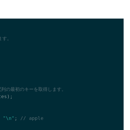
ます。
ices配列の最初のキーを取得します。
es);

 
"\n"
; 
// apple