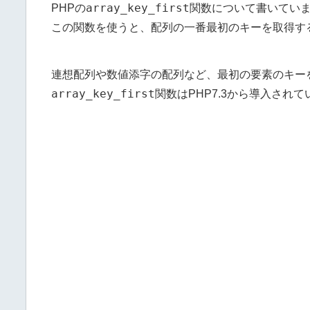
array_key_first
PHPの
関数について書いてい
この関数を使うと、配列の一番最初のキーを取得す
連想配列や数値添字の配列など、最初の要素のキー
array_key_first
関数はPHP7.3から導入されて