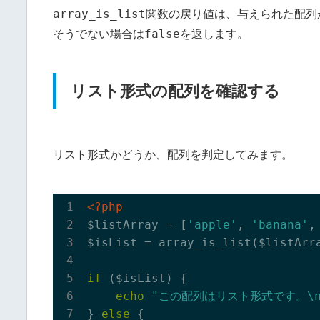
array_is_list
関数の戻り値は、与えられた配列
false
そうでない場合は
を返します。
リスト形式の配列を確認する
リスト形式かどうか、配列を判定してみます。
<?php
$listArray = [
'apple'
, 
'banana'
,
$isList = array_is_list($listArra
if
 ($isList) {

echo
"この配列はリスト形式です。\n
} 
else
 {
