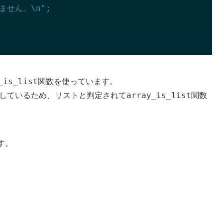
ません。\n"
;

_is_list
関数を使っています。
array_is_list
しているため、リストと判定されて
関数
す。