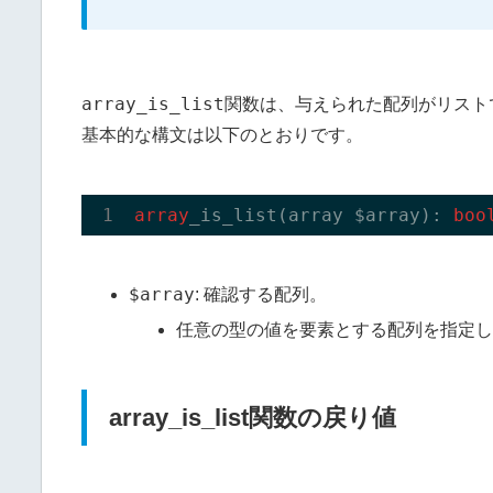
array_is_list
関数は、与えられた配列がリスト
基本的な構文は以下のとおりです。
array
_is_list(
array
 $
array
)
: 
boo
$array
: 確認する配列。
任意の型の値を要素とする配列を指定
array_is_list関数の戻り値