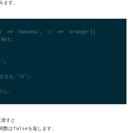
みます。
b'
 => 
'banana'
, 
'c'
 => 
'orange'
];

ay);

"
;

ません。\n"
;

せん。
に渡すと
false
関数は
を返します。