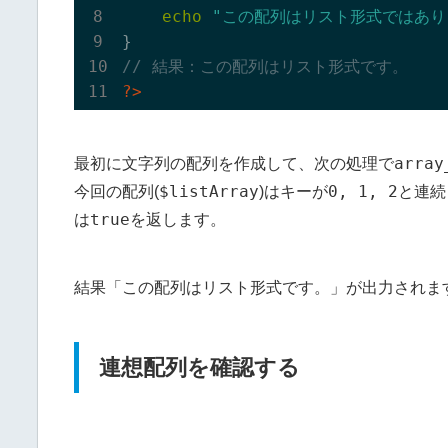
echo
"この配列はリスト形式ではあり
// 結果：この配列はリスト形式です。
?>
array
最初に文字列の配列を作成して、次の処理で
$listArray
0, 1, 2
今回の配列(
)はキーが
と連続
true
は
を返します。
この配列はリスト形式です。
結果「
」が出力されま
連想配列を確認する