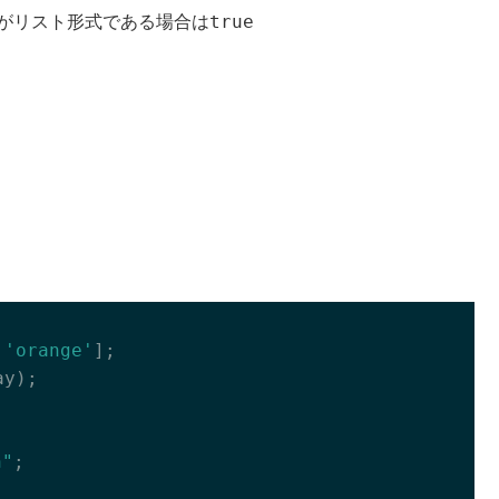
true
がリスト形式である場合は
 
'orange'
];

y);

"
;
