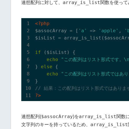
array_is_list
連想配列に対して、
関数を使って
<?php
$assocArray = [
'a'
 => 
'apple'
, 
'
$isList = array_is_list($assocArr
if
 ($isList) {

echo
"この配列はリスト形式です。\n
} 
else
 {

echo
"この配列はリスト形式ではあり
// 結果：この配列はリスト形式ではありま
?>
$assocArray
array_is_list
連想配列(
)を
関数
array_is_list
文字列のキーを持っているため、