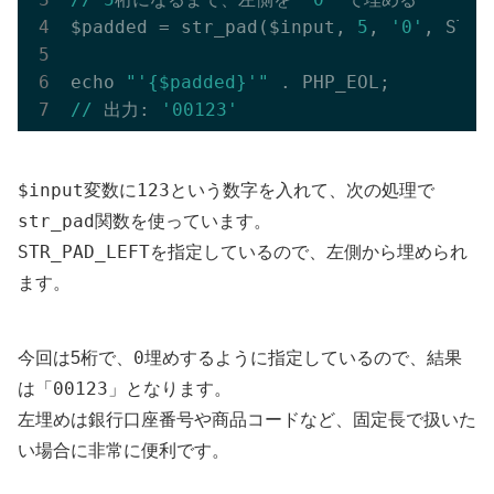
$padded = str_pad($input, 
5
, 
'0'
, STR_
echo 
"'{$padded}'"
//
 出力: 
'00123'
$input
123
変数に
という数字を入れて、次の処理で
str_pad
関数を使っています。
STR_PAD_LEFT
を指定しているので、左側から埋められ
ます。
0
今回は5桁で、
埋めするように指定しているので、結果
00123
は「
」となります。
左埋めは銀行口座番号や商品コードなど、固定長で扱いた
い場合に非常に便利です。