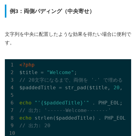
例3：両側パディング（中央寄せ）
文字列を中央に配置したような効果を得たい場合に便利で
す。
<?php
$title = 
"Welcome"
// 20文字になるまで、両側を '-' で埋める
$paddedTitle = str_pad($title, 
20
, 
'-'
echo
"'{$paddedTitle}'"
// 出力: '------Welcome-------'
echo
// 出力: 20