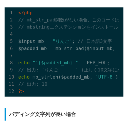
<?php
// mb_str_pad関数がない場合、このコードは動
// mbstringエクステンションをインストール
$input_mb = 
"りんご"
; 
// 日本語3文字
$padded_mb = mb_str_pad($input_mb, 
10
,
echo
"'{$padded_mb}'"
// 出力: 'りんご      ' (正しく10文字にパ
echo
 mb_strlen($padded_mb, 
'UTF-8'
// 出力: 10
?>
パディング文字列が長い場合