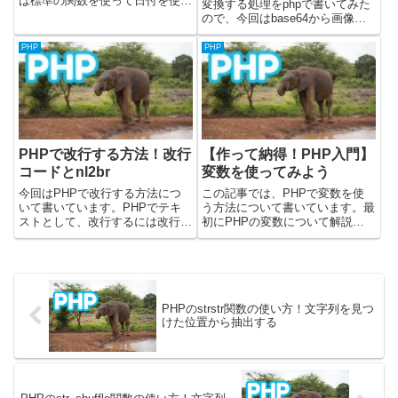
は標準の関数を使って日付を使う
変換する処理をphpで書いてみた
方法を記載しています。（最近ラ
ので、今回はbase64から画像に
イブラリを使わずに日付を扱うこ
変換してダウンロードする処理を
とがあったので書いてみまし
書いてみました。base64_decode
PHP
PHP
た。）PHP5.2以降はDateTime型
の使い方の記載と、実際に変換し
が使えるようです...
て画像をダウンロードできるサイ
トのサン...
PHPで改行する方法！改行
【作って納得！PHP入門】
コードとnl2br
変数を使ってみよう
今回はPHPで改行する方法につ
この記事では、PHPで変数を使
いて書いています。PHPでテキ
う方法について書いています。最
ストとして、改行するには改行コ
初にPHPの変数について解説し
ードを入れてあげると良いです。
て、その後にPHPの変数を使っ
またnl2br関数を使うと、改行コ
たプログラムを書いて確認しま
ードの前にbrタグを入れてくれま
す。前回は開発環境を作成して、
す。PHPで改行する(テキスト・
PHPで"Hello, World"を画面に出
メール）テキストやメー...
すところまでやっ...
PHPのstrstr関数の使い方！文字列を見つ
けた位置から抽出する