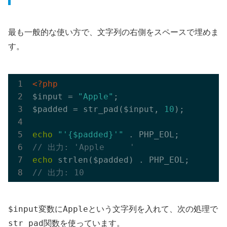
最も一般的な使い方で、文字列の右側をスペースで埋めま
す。
<?php
$input = 
"Apple"
;

$padded = str_pad($input, 
10
);

echo
"'{$padded}'"
// 出力: 'Apple     '
echo
// 出力: 10
$input
Apple
変数に
という文字列を入れて、次の処理で
str_pad
関数を使っています。