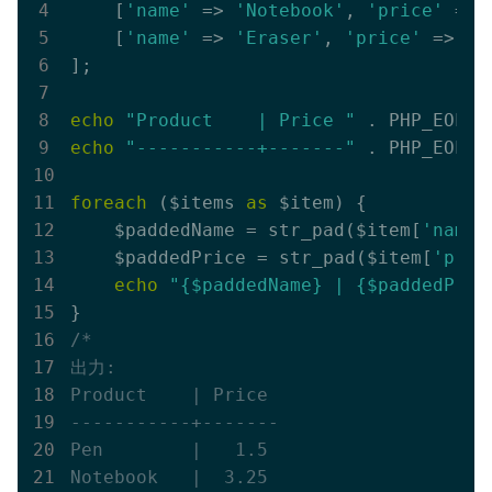
    [
'name'
 => 
'Notebook'
, 
'price'
 => 
    [
'name'
 => 
'Eraser'
, 
'price'
 => 
0.
];

echo
"Product    | Price "
echo
"-----------+-------"
 . PHP_EOL;

foreach
 ($items 
as
 $item) {

    $paddedName = str_pad($item[
'name'
    $paddedPrice = str_pad($item[
'pric
echo
"{$paddedName} | {$paddedPric
/*

出力:

Product    | Price 

-----------+-------

Pen        |   1.5

Notebook   |  3.25
