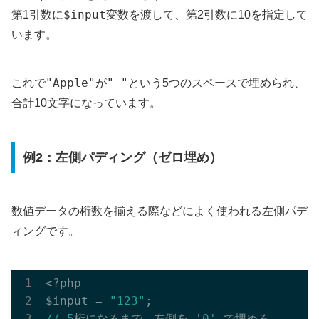
$input
第1引数に
変数を渡して、第2引数に10を指定して
います。
"Apple"
" "
これで
が
という5つのスペースで埋められ、
合計10文字になっています。
例2：左側パディング（ゼロ埋め）
数値データの桁数を揃える際などによく使われる左側パデ
ィングです。
<?php

$input = 
"123"
//
5
桁になるまで、左側を 
'0'
 で埋める
