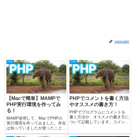
yasuaki
PHP
PHP
【Macで簡単】MAMPで
PHPでコメントを書く方法
PHP実行環境を作ってみ
やオススメの書き方！
る！
PHPでプログラムにコメントを
書く方法や、オススメの書き方に
MAMP使用して、MacでPHPの
ついて記載しています。コメント
実行環境を作ってみました。存在
はプログラムに説明を付けること
は知っていましたが使ったことな
です。プログラムの中でコメント
ったので、試してみました。
にした箇所は、プログラムとして