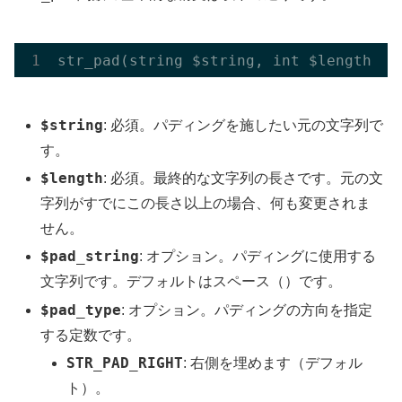
str
_pad(
string
 $
string
, 
int
 $
length
, 
s
$string
: 必須。パディングを施したい元の文字列で
す。
$length
: 必須。最終的な文字列の長さです。元の文
字列がすでにこの長さ以上の場合、何も変更されま
せん。
$pad_string
: オプション。パディングに使用する
文字列です。デフォルトはスペース（
）です。
$pad_type
: オプション。パディングの方向を指定
する定数です。
STR_PAD_RIGHT
: 右側を埋めます（デフォル
ト）。