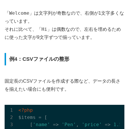
Welcome
「
」は文字列が奇数なので、右側が1文字多くな
っています。
Hi
それに比べて、「
」は偶数なので、左右を埋めるため
に使った文字が9文字ずつで揃っています。
例4：CSVファイルの整形
固定長のCSVファイルを作成する際など、データの長さ
を揃えたい場合にも便利です。
<?php
$items = [

    [
'name'
 => 
'Pen'
, 
'price'
 => 
1.50
],