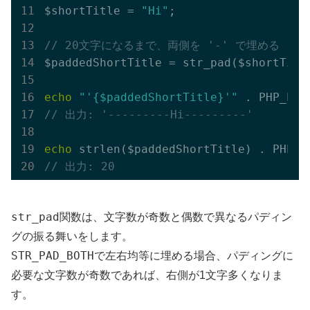
$shortTitle = 
"Hi"
;

// 20文字になるまで、両側を '-' で埋める
$paddedShortTitle = str_pad($shortTitl
echo
"'{$paddedShortTitle}'"
// 出力: '---------Hi---------'
echo
// 出力: 20
str_pad
関数は、文字数が奇数と偶数で異なるパディン
グの振る舞いをします。
STR_PAD_BOTH
で左右均等に埋める場合、パディングに
必要な文字数が奇数であれば、右側が1文字多くなりま
す。