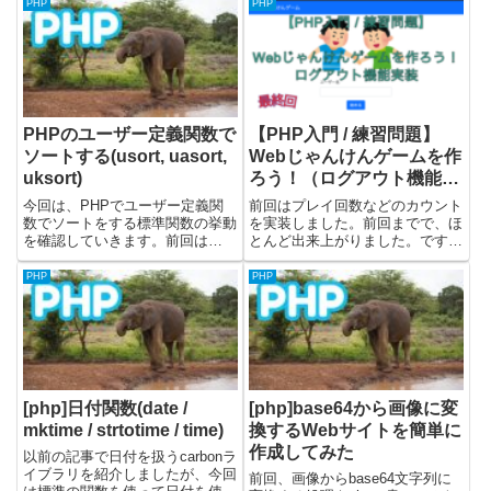
MAMPを使うとコマンドを実行
PHP
PHP
認識されないようになります。1
することなく、PHPが使える環
行コメントを書く1行のコメン
境をすぐに作ることができます。
ト...
今回使用したMAMPのバージョ...
PHPのユーザー定義関数で
【PHP入門 / 練習問題】
ソートする(usort, uasort,
Webじゃんけんゲームを作
uksort)
ろう！（ログアウト機能実
装）
今回は、PHPでユーザー定義関
前回はプレイ回数などのカウント
数でソートをする標準関数の挙動
を実装しました。前回までで、ほ
を確認していきます。前回は
とんど出来上がりました。です
sort・asort・ksortなどのソート
が、現在のままだとゲームを開始
関数について見ていきました。今
した後にもゲーム開始画面に戻れ
PHP
PHP
回は下記のユーザー定義関数を使
てしまいます。ゲーム開始後には
用してソートする標準関数を使っ
ゲーム開始画面に戻れないように
てみました。・uso...
します。戻りたい場合はログアウ
ト...
[php]日付関数(date /
[php]base64から画像に変
mktime / strtotime / time)
換するWebサイトを簡単に
作成してみた
以前の記事で日付を扱うcarbonラ
イブラリを紹介しましたが、今回
前回、画像からbase64文字列に