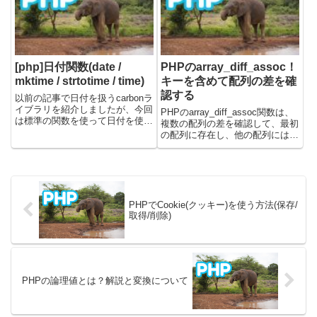
キュメントはこちらです。PHP
で配列を宣言する方法PHPの配
列を宣言...
[php]日付関数(date /
PHPのarray_diff_assoc！
mktime / strtotime / time)
キーを含めて配列の差を確
認する
以前の記事で日付を扱うcarbonラ
イブラリを紹介しましたが、今回
PHPのarray_diff_assoc関数は、
は標準の関数を使って日付を使う
複数の配列の差を確認して、最初
方法を記載しています。（最近ラ
の配列に存在し、他の配列には存
イブラリを使わずに日付を扱うこ
在しない要素を返します。
とがあったので書いてみまし
array_diff関数と似ていますが、
た。）PHP5.2以降はDateTime型
array_diff_assoc関数はキーも比
が使えるようです...
較対象に含まれます。こ...
PHPでCookie(クッキー)を使う方法(保存/
取得/削除)
PHPの論理値とは？解説と変換について