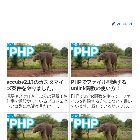
yasuaki
PHP
PHP
eccube2.13のカスタマイ
PHPでファイル削除する
ズ案件をやりました。
unlink関数の使い方！
概要ヤスケひさしぶりの更新！お
PHPでunlink関数を使って、ファ
仕事で普段やっているプロジェク
イルを削除する方法について書い
トとは別に急遽今月だけ、
ています。載せているサンプルコ
eccubeの案件に関わりました。
ードについては、PHPのバージ
8、9年前？にやった2系のカスタ
ョン8.1.8を使って検証していま
PHP
PHP
マイズでした。ゴリゴリphpです
す。公式のドキュメントはこちら
ねーいろいろ忘れてたので、勘所
になります。unlink関数の使い方
のみをメモ的な感じで残しとき...
unlink...