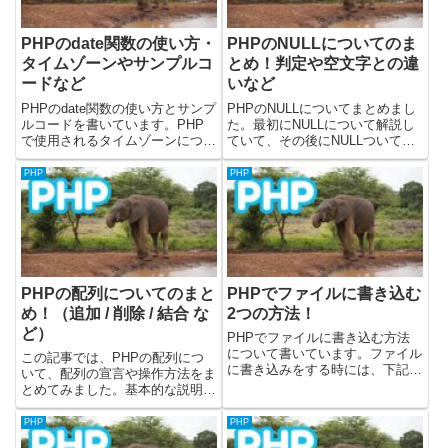
PHPのdate関数の使い方・
PHPのNULLについてのま
タイムゾーンやサンプルコ
とめ！判定や空文字との違
ードなど
いなど
PHPのdate関数の使い方とサンプ
PHPのNULLについてまとめまし
ルコードを書いています。PHP
た。最初にNULLについて解説し
で使用されるタイムゾーンについ
ていて、その後にNULLついて下
ても記載しています。PHPのdate
記のことを書いています。・
関数についての公式ドキュメント
NULLの判定(比較)について・
PHP
PHP
は下記になります。date関数につ
NULLと空文字の違い・NULL合体
いての公式ドキュメントPHPの
演算子についてPHPのNULLと
date関数と...
は？PHPのNU...
PHPの配列についてのまと
PHPでファイルに書き込む
め！（追加 / 削除 / 結合 な
2つの方法！
ど）
PHPでファイルに書き込む方法
について書いています。ファイル
この記事では、PHPの配列につ
に書き込みをする時には、下記の
いて、配列の宣言や操作方法をま
2つの方法があります。・ファイ
とめてみました。基本的な説明
ルをfopen関数で開いて書き込
は、下記記事で書いていま
む・file_put_contents関数を使う
す。・ 配列について・ 連想配
PHP
PHP
file_put_contents関数の...
列について配列についての公式ド