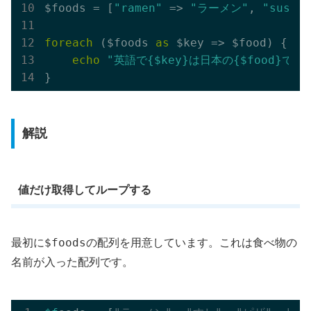
$foods = [
"ramen"
 => 
"ラーメン"
, 
"sushi"
foreach
 ($foods 
as
 $key => $food) {

echo
"英語で{$key}は日本の{$food}です。
解説
値だけ取得してループする
$foods
最初に
の配列を用意しています。これは食べ物の
名前が入った配列です。