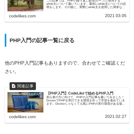
この記事では、PHPの繰り返し処理(ループ)で使用する
while文について書いています。最初にwhile文についての説
明をします。その後に、実際にwhile文を使用した簡単なプ
ログラムを作成して、while文について学んでいきます。前
回はf...
2021.03.05
codelikes.com
PHP入門の記事一覧に戻る
他のPHP入門記事もありますので、合わせてご確認くだ
さい。
【PHP入門】CodeLikeで始めるPHP入門
初心者の方に向けて、PHPの入門記事を書いてみました！
DockerでPHPを実行できる環境を作って学習を進めていき
ます。Dockerじゃなくても既にPHPの実行環境がある場合
は、それぞれの記事で作成してるものをドキュメントルー
ト(公開ディレ...
2021.02.27
codelikes.com