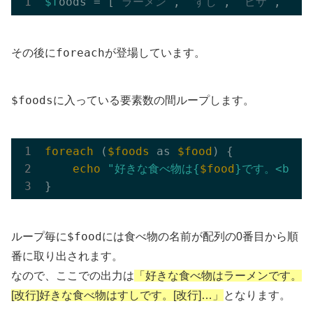
$f
oods = [
"ラーメン"
, 
"すし"
, 
"ピザ"
, 
"ハ
foreach
その後に
が登場しています。
$foods
に入っている要素数の間ループします。
foreach
 (
$foods
 as 
$food
) {

echo
"好きな食べ物は{
$food
}です。<br /
$food
ループ毎に
には食べ物の名前が配列の0番目から順
番に取り出されます。
なので、ここでの出力は
「好きな食べ物はラーメンです。
[改行]好きな食べ物はすしです。[改行]…」
となります。