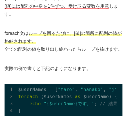
[値]には配列の中身を1件ずつ、受け取る変数を用意
しま
す。
foreach文は
ループを回るたびに、[値]の箇所に配列の値が
格納されます。
全ての配列の値を取り出し終わったらループを抜けます。
実際の例で書くと下記のようになります。
$userNames = [
"taro"
, 
"hanako"
, 
"jiro"
foreach
 ($userNames 
as
 $userName) {

echo
"{$userName}です。"
; 
// 結果は"