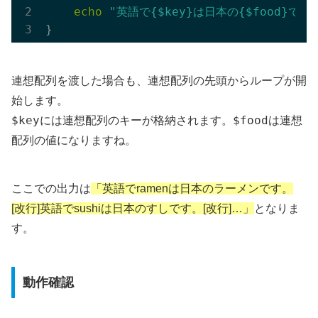
echo
"英語で{$key}は日本の{$food}です。
連想配列を渡した場合も、連想配列の先頭からループが開
始します。
$key
$food
には連想配列のキーが格納されます。
は連想
配列の値になりますね。
ここでの出力は
「英語でramenは日本のラーメンです。
[改行]英語でsushiは日本のすしです。[改行]…」
となりま
す。
動作確認