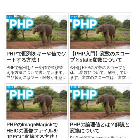
PHP
PHP
PHPで配列をキーや値でソ
【PHP入門】変数のスコー
ートする方法！
プとstatic変数について
PHPで配列をキーや値で並び替
今回はPHPの変数のスコープと
える方法について書いています。
static変数について、解説してい
並び替えにはソート関数が用意さ
ます。変数のスコープは、変数を
れているため、簡単に並び替える
使える有効な範囲のことです。ス
ことが可能です。本記事では、
コープを意識しておかないと、変
PHP
PHP
PHPで配列をキーや値で並び替
数に思ってなかった値が入ったり
える方法について、実際に動作す
してバグの原因になります。実際
るコード例を交えながら解説して
にコードをみて確認しまし...
い...
PHPのImageMagickで
PHPの論理値とは？解説と
HEICの画像ファイルを
変換について
JPEGに変換する方法！