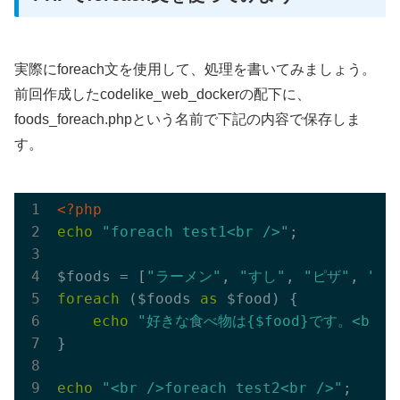
実際にforeach文を使用して、処理を書いてみましょう。
前回作成したcodelike_web_dockerの配下に、
foods_foreach.phpという名前で下記の内容で保存しま
す。
<?php
echo
"foreach test1<br />"
;

$foods = [
"ラーメン"
, 
"すし"
, 
"ピザ"
, 
"ハ
foreach
 ($foods 
as
 $food) {

echo
"好きな食べ物は{$food}です。<br /
}

echo
"<br />foreach test2<br />"
;
