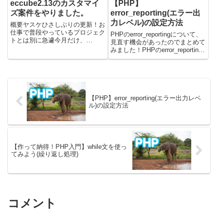
eccube2.13のカスタマイ
【PHP】
ズ案件をやりました。
error_reporting(エラー出
力レベル)の設定方法
概要ヤスケひさしぶりの更新！お
仕事で普段やっているプロジェク
PHPのerror_reportingについて、
トとは別に急遽今月だけ、
見直す機会があったのでまとめて
eccubeの案件に関わりました。
みました！PHPのerror_reporting
8、9年前？にやった2系のカスタ
とは？error_reportingはPHPでの
マイズでした。ゴリゴリphpです
設定項目です。エラーの出力レベ
ねーいろいろ忘れてたので、勘所
ルを設定します。設定された内容
のみをメモ的な感じで残しとき...
によっ...
【PHP】error_reporting(エラー出力レベ
ル)の設定方法
【作って納得！PHP入門】while文を使っ
てみよう(繰り返し処理)
コメント