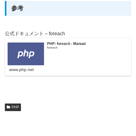
参考
公式ドキュメント – foreach
PHP: foreach - Manual
foreach
www.php.net
PHP