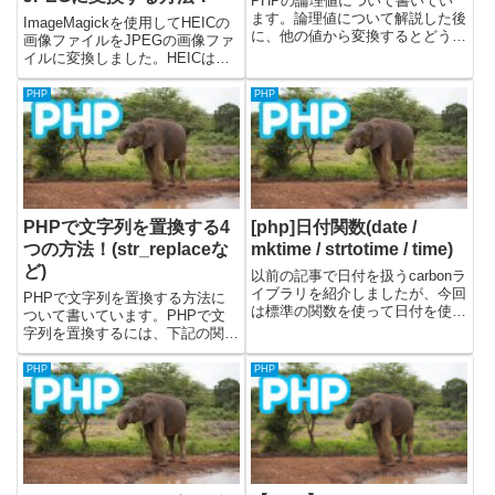
PHPの論理値について書いてい
ます。論理値について解説した後
ImageMagickを使用してHEICの
に、他の値から変換するとどうな
画像ファイルをJPEGの画像ファ
るかを書きました。PHPの論理
イルに変換しました。HEICは
値とは？PHPの論理値はtrueまた
iOS11から使用されている画像の
はfalseのどちらかの値です。変
形式で、デフォルトでこの保存方
PHP
PHP
数に入れて使うことができます。
法になっています。2021年現
プログラムを書いてい...
在、ブラウザではHEICファイル
に対応して...
PHPで文字列を置換する4
[php]日付関数(date /
つの方法！(str_replaceな
mktime / strtotime / time)
ど)
以前の記事で日付を扱うcarbonラ
イブラリを紹介しましたが、今回
PHPで文字列を置換する方法に
は標準の関数を使って日付を使う
ついて書いています。PHPで文
方法を記載しています。（最近ラ
字列を置換するには、下記の関数
イブラリを使わずに日付を扱うこ
を使うことができます。・
とがあったので書いてみまし
str_replace関数・str_ireplace関
PHP
PHP
た。）PHP5.2以降はDateTime型
数・preg_replace関数・strtr関数
が使えるようです...
サンプルコードは、PHP...