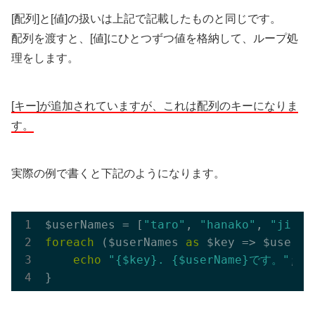
[配列]と[値]の扱いは上記で記載したものと同じです。
配列を渡すと、[値]にひとつずつ値を格納して、ループ処
理をします。
[キー]が追加されていますが、これは配列のキーになりま
す。
実際の例で書くと下記のようになります。
$userNames = [
"taro"
, 
"hanako"
, 
"jiro"
foreach
 ($userNames 
as
 $key => $userNam
echo
"{$key}. {$userName}です。"
; 
/