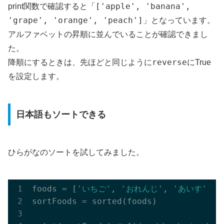
['apple', 'banana',
print関数で確認すると「
'grape', 'orange', 'peach']
」となっています。
アルファベットの昇順に並んでいることが確認できまし
た。
reverse
降順にするときは、先ほどと同じように
にTrue
を設定します。
日本語もソートできる
ひらがなのソートを試してみました。
foods = [
'いちご'
, 
'おれんじ'
, 
'あいす'
, 
'
sortFoods = sorted(foods)
