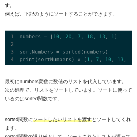
す。
例えば、下記のようにソートすることができます。
numbers = [
10
, 
20
, 
7
, 
18
, 
13
, 
1
]

sortNumbers = sorted(numbers)

print(sortNumbers) # [
1
, 
7
, 
10
, 
13
, 
18
最初にnumbers変数に数値のリストを代入しています。
次の処理で、リストをソートしています。ソートに使って
いるのはsorted関数です。
sorted関数に
ソートしたいリストを渡す
とソートしてくれ
ます。
sorted関数の
返り値として、ソートされたリストが返って