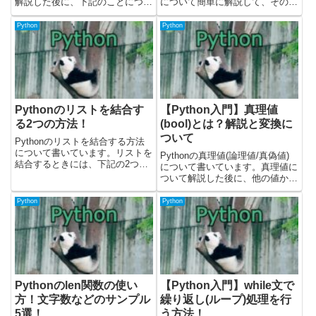
解説した後に、下記のことについ
について簡単に解説して、その後
て書いています。・breakはwhile
に実際に動作するコードを書いて
で使えるか？・２重ループなど、
います。載せているコードは
Python
Python
深い階層で使うと？・ループの外
Pythonのバージョン3.9.1で確認
でbreakする・breakとcon...
しました。Pythonのリスト(配列)
とは？変数だ...
Pythonのリストを結合す
【Python入門】真理値
る2つの方法！
(bool)とは？解説と変換に
ついて
Pythonのリストを結合する方法
について書いています。リストを
Pythonの真理値(論理値/真偽値)
結合するときには、下記の2つの
について書いています。真理値に
方法が使えます。・+演算子で結
ついて解説した後に、他の値から
合する・リストからextendメソッ
bool関数を使って、bool型にどう
ドを呼んで結合する載せているサ
変換されるか動作を確認してみま
Python
Python
ンプルコードはPythonのバージ
した。載せているサンプルコード
ョン3.11.0...
はPythonのバージョン3.11.0で動
作...
Pythonのlen関数の使い
【Python入門】while文で
方！文字数などのサンプル
繰り返し(ループ)処理を行
5選！
う方法！