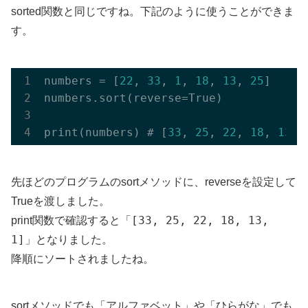
sorted関数と同じですね。下記のように使うことができま
す。
numbers = [
22
, 
33
, 
1
, 
18
, 
13
, 
25
]

numbers.sort(reverse=True)

print(numbers) # [
33
, 
25
, 
22
, 
18
, 
13
, 
先ほどのプログラムのsortメソッドに、reverseを設定して
Trueを渡しました。
「[33, 25, 22, 18, 13,
print関数で確認すると
1]」
となりました。
降順にソートされましたね。
sortメソッドでも「アルファベット」や「ひらがな」でも