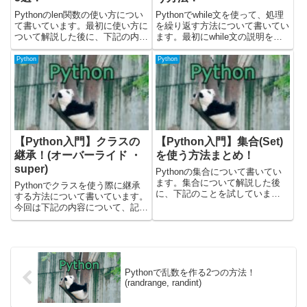
Pythonのlen関数の使い方につい
Pythonでwhile文を使って、処理
て書いています。最初に使い方に
を繰り返す方法について書いてい
ついて解説した後に、下記の内容
ます。最初にwhile文の説明を簡
について、コードを書いて解説し
単にして、実際のコードを元に解
ました。・文字列の長さを取得す
説しています。載せているコード
Python
Python
る・リストの要素数を取得する・
はPythonのバージョン3.9.12で確
タプルの要素数を取得する・辞書
認しました。公式ドキュメントに
の要素数を取得する・集...
はこ...
【Python入門】クラスの
【Python入門】集合(Set)
継承！(オーバーライド ・
を使う方法まとめ！
super)
Pythonの集合について書いてい
ます。集合について解説した後
Pythonでクラスを使う際に継承
に、下記のことを試していま
する方法について書いています。
す。・集合の値を参照(forルー
今回は下記の内容について、記載
プ/inで含まれるか確認)・集合の
しています。・クラス継承につい
要素を追加する・集合の要素を削
て・クラスをオーバーライドする
除する・集合を結合する(和集
方法について・superメソッドに
合・積集合・差集合)公式サイ...
ついて載せているサンプルコード
はPythonのバージ...
Pythonで乱数を作る2つの方法！
(randrange, randint)