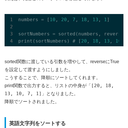
numbers = [
10
, 
20
, 
7
, 
18
, 
13
, 
1
]

sortNumbers = sorted(numbers, reverse=T
print(sortNumbers) # [
20
, 
18
, 
13
, 
10
, 
sorted関数に渡している引数を増やして、reverseにTrue
を設定して渡すようにしました。
こうすることで、降順にソートしてくれます。
[20, 18,
print関数で出力すると、リストの中身が「
13, 10, 7, 1]
」となりました。
降順でソートされました。
英語文字列をソートする