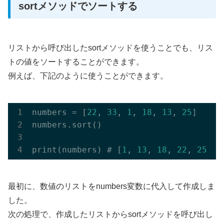
sortメソッドでソートする
リストから呼び出したsortメソッドを使うことでも、リス
トの値をソートすることができます。
例えば、下記のように使うことができます。
numbers = [
22
, 
33
, 
1
, 
18
, 
13
, 
25
]

numbers.sort()

print(numbers) # [
1
, 
13
, 
18
, 
22
, 
25
, 
3
最初に、数値のリストをnumbers変数に代入して作成しま
した。
次の処理で、作成したリストからsortメソッドを呼び出し