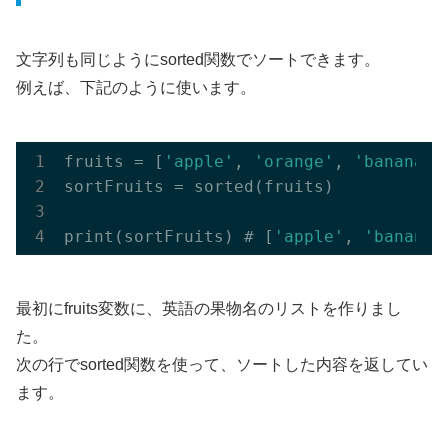
文字列も同じようにsorted関数でソートできます。
例えば、下記のように使います。
fruits = [
'apple'
, 
'orange'
, 
'banana'
,
sortFruits = sorted(fruits) 

print(sortFruits) # [
'apple'
, 
'banana'
最初にfruits変数に、英語の果物名のリストを作りまし
た。
次の行でsorted関数を使って、ソートした内容を返してい
ます。