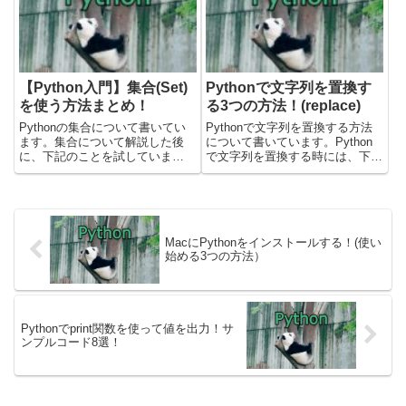
Stadioなどの総合開発環境は...
ります。Pythonの関数とは？関
数はプログ...
【Python入門】集合(Set)
Pythonで文字列を置換す
を使う方法まとめ！
る3つの方法！(replace)
Pythonの集合について書いてい
Pythonで文字列を置換する方法
ます。集合について解説した後
について書いています。Python
に、下記のことを試していま
で文字列を置換する時には、下記
す。・集合の値を参照(forルー
のメソッドを使います。・
プ/inで含まれるか確認)・集合の
replaceメソッド・translateメソ
要素を追加する・集合の要素を削
ッド・re.subメソッドサンプルコ
除する・集合を結合する(和集
ードはPythonのバージョン3.1...
合・積集合・差集合)公式サイ...
MacにPythonをインストールする！(使い
始める3つの方法）
Pythonでprint関数を使って値を出力！サ
ンプルコード8選！