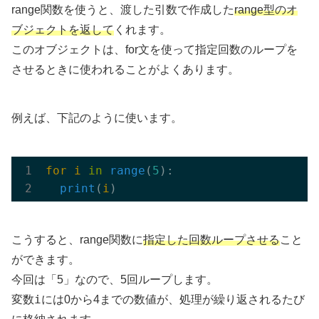
range関数を使うと、渡した引数で作成した
range型のオ
ブジェクトを返して
くれます。
このオブジェクトは、for文を使って指定回数のループを
させるときに使われることがよくあります。
例えば、下記のように使います。
for
i
in
range
(
5
):

print
(
i
)
こうすると、range関数に
指定した回数ループさせる
こと
ができます。
今回は「5」なので、5回ループします。
i
変数
には0から4までの数値が、処理が繰り返されるたび