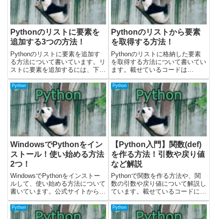
Pythonのリストに要素を
Pythonのリストから要素
追加する3つの方法！
を取得する方法！
Pythonのリストに要素を追加す
Pythonのリストに格納した要素
る方法について書いています。リ
を取得する方法について書いてい
ストに要素を追加するには、下記
ます。載せているコードは
のメソッドを使います。・
Pythonのバージョン3.10.5で確認
appendメソッド・insertメソッ
しました。要素番号(インデック
Python
Python
ド・extendメソッド載せているコ
ス）を指定して取得するリストの
ードはPythonのバージョン3.10.5
要素番号(インデックス）を指定
で確...
することで、リストの...
WindowsでPythonをイン
【Python入門】関数(def)
ストール！使い始める方法
を作る方法！引数や戻り値
2つ！
など解説
WindowsでPythonをインストー
Pythonで関数を作る方法や、関
ルして、使い始める方法について
数の引数や戻り値について解説し
書いています。公式サイトからイ
ています。載せているコードにつ
ンストーラーをダウンロードする
いては、Pythonの3.9.12バージョ
か、Visual Stadioを使って使い始
ンを使って検証しました。公式ド
Python
Python
めることができます。Visual
キュメントではこちらに解説があ