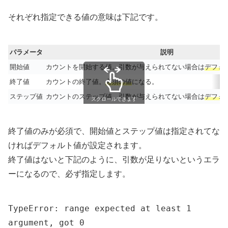
それぞれ指定できる値の意味は下記です。
パラメータ
説明
開始値
カウントを開始する値。引数が与えられてない場合は
デフォ
終了値
カウントの終了値。
必須の値
になる。
ステップ値
カウントのステップ値。引数が与えられてない場合は
デフォ
スクロールできます
終了値のみが必須で、開始値とステップ値は指定されてな
ければデフォルト値が設定されます。
終了値はないと下記のように、引数が足りないというエラ
ーになるので、必ず指定します。
TypeError: range expected at least 1
argument, got 0