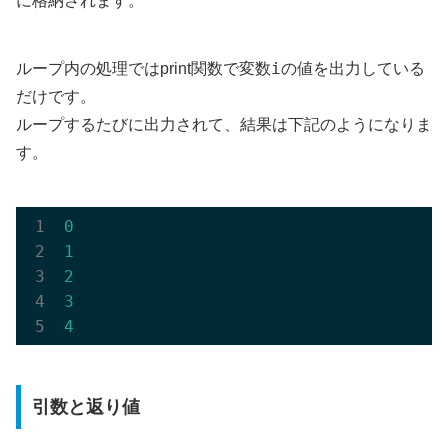
に格納されます。
i
ループ内の処理ではprint関数で変数
の値を出力している
だけです。
ループするたびに出力されて、結果は下記のようになりま
す。
0
1
2
3
4
引数と返り値