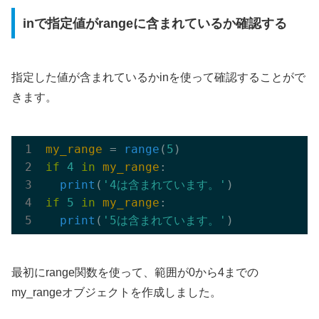
inで指定値がrangeに含まれているか確認する
指定した値が含まれているかinを使って確認することがで
きます。
my_range
 = 
range
(
5
)
if
4
in
my_range
:

print
(
'4は含まれています。'
)
if
5
in
my_range
:

print
(
'5は含まれています。'
)
最初にrange関数を使って、範囲が0から4までの
my_rangeオブジェクトを作成しました。