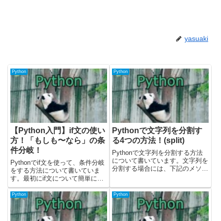
yasuaki
Python
Python
【Python入門】if文の使い
Pythonで文字列を分割す
方！「もしも〜なら」の条
る4つの方法！(split)
件分岐！
Pythonで文字列を分割する方法
について書いています。文字列を
Pythonでif文を使って、条件分岐
分割する場合には、下記のメソッ
をする方法について書いていま
ドや演算子を使います。・splitメ
す。最初にif文について簡単に解
ソッド・rsplitメソッド・
説して、その後にelse文・elif文
splitlinesメソッド・re.splitメソッ
について解説しています。ifと一
Python
Python
ドサンプルコードはPytho...
緒に使用するelifやelseについて
も一緒に解説しました。載せてい
るコ...