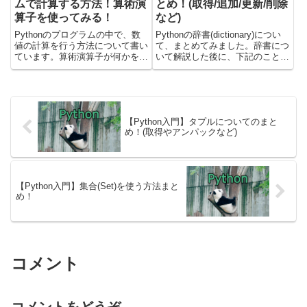
ムで計算する方法！算術演
とめ！(取得/追加/更新/削除
算子を使ってみる！
など)
Pythonのプログラムの中で、数
Pythonの辞書(dictionary)につい
値の計算を行う方法について書い
て、まとめてみました。辞書につ
ています。算術演算子が何かを簡
いて解説した後に、下記のことを
単に解説して、実際のプログラム
試しています。・キーの値を取
を載せて解説します。載せている
得・辞書型のデータに、新しくキ
コードについては、Pythonの
ーと値を追加・指定キーの値の更
3.9.12バージョンを使って検証し
新・指定キーと値の削除・値の全
ました。算術演算子...
削除・for文...
【Python入門】タプルについてのまと
め！(取得やアンパックなど)
【Python入門】集合(Set)を使う方法まと
め！
コメント