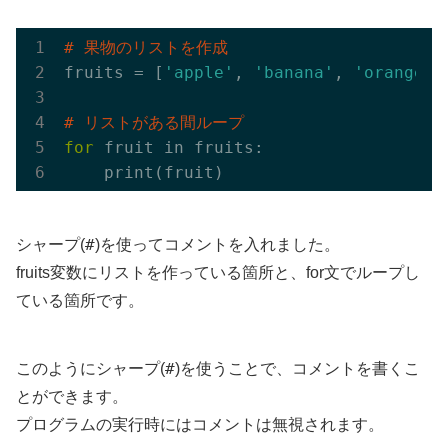
# 果物のリストを作成
fruits = [
'apple'
, 
'banana'
, 
'orange'
]

# リストがある間ループ
for
 fruit in fruits:

#
シャープ(
)を使ってコメントを入れました。
fruits変数にリストを作っている箇所と、for文でループし
ている箇所です。
#
このようにシャープ(
)を使うことで、コメントを書くこ
とができます。
プログラムの実行時にはコメントは無視されます。