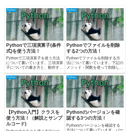
Python
Python
Pythonで三項演算子(条件
Pythonでファイルを削除
式)を使う方法！
する2つの方法！
Pythonで三項演算子を使う方法
Pythonでファイルを削除する方
について書いています。三項演算
法について書いています。下記の
子についての書き方と、動作する
メソッド・関数を使って削除しま
サンプルを載せています。サンプ
す。・osモジュールのremove関
ルコードはPythonのバージョン
数・Path.unlinkメソッド載せてい
Python
Python
3.9.12で確認しました。公式ドキ
るサンプルコードはPythonのバ
ュメントにはこちらに書いていま
ージョン3.10.5で動作検証しま...
す。Python...
【Python入門】クラスを
Pythonのバージョンを確
使う方法！（解説とサンプ
認する3つの方法！
ルコード)
Pythonのバージョンを確認する
方法について書いています。バー