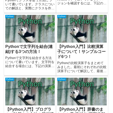
Pythonでクラスを使う方法につ
ジョンを確認するには、下記の3
いて書いています。クラスについ
つの方法があります。・Python
ての解説と、実際にクラスを作っ
コマンドで`-V`オプションを指定
ているサンプルコードを載せてい
する・ソースコードの中で
ます。クラスの解説については、
Python
Python
python_version関数を呼び出す・
下記のことについて書きまし
ソースコー...
た。・クラスの作り方・コンスト
ラクタについて・インスタンス
変...
Pythonで文字列を結合(連
【Python入門】比較演算
結)する3つの方法！
子について！サンプルコー
ド6つ！
Pythonで文字列を結合する方法
について書いています。文字列を
Pythonの比較演算子をまとめて
結合する場合には、下記の演算子
みました。最初にそれぞれの比較
やメソッドを使用できます。・プ
演算子について解説して、最後に
ラス演算子(`+`)を使う・プラスイ
全ての比較演算子を表にまとめて
コール演算子(`+=`)を使う・joinメ
います。載せているソースコード
Python
Python
ソッドを使う(文字列のリストか
はPythonのバージョン3.11.0で確
ら結合)...
認しました。公式のこちらに値の
比較についての...
【Python入門】プログラ
【Python入門】辞書のま