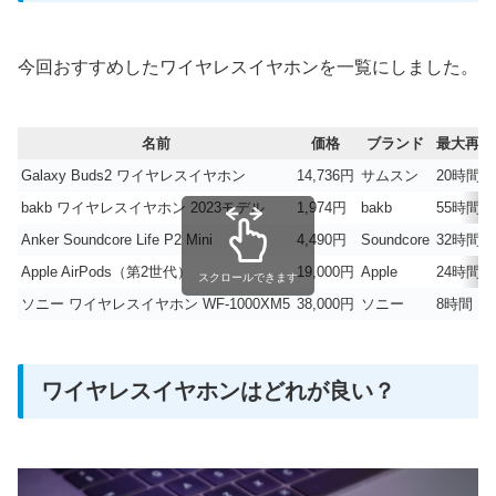
今回おすすめしたワイヤレスイヤホンを一覧にしました。
名前
価格
ブランド
最大再生
Galaxy Buds2 ワイヤレスイヤホン
14,736円
サムスン
20時間
bakb ワイヤレスイヤホン 2023モデル
1,974円
bakb
55時間
Anker Soundcore Life P2 Mini
4,490円
Soundcore
32時間
Apple AirPods（第2世代）
19,000円
Apple
24時間
スクロールできます
ソニー ワイヤレスイヤホン WF-1000XM5
38,000円
ソニー
8時間
ワイヤレスイヤホンはどれが良い？