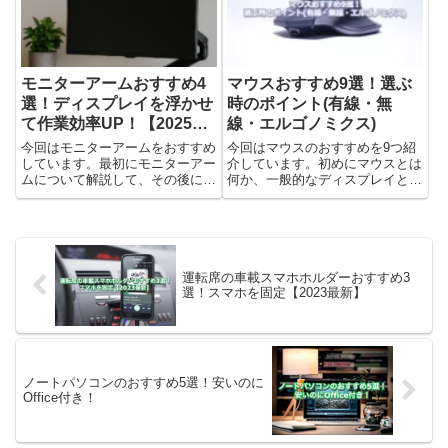
フライ...
見た目のオシャレさや口当たり
の...
モニターアームおすすめ4
マウスおすすめ9選！選ぶ
選！ディスプレイを浮かせ
時のポイント(有線・無
て作業効率UP！【2025最
線・エルゴノミクス)
新】
今回はモニターアームをおすすめ
今回はマウスのおすすめを9つ紹
しています。最初にモニターアー
介しています。初めにマウスとは
ムについて解説して、その後に筆
何か、一般的なディスプレイとは
者が持っているものを含めてレビ
違うのかを書いています。そのあ
ューを書いています。モニターア
とに、マウスを9つおすすめし、
ームは必要？メリットは？モニタ
最後にどれを買うのがいいか考察
ーアームは、ディスプレイをデス
しました。※価格や売れ筋ランキ
クに直接置く代わりに、空中に
ングの順位などは、筆者が確認
浮...
し...
運転席の車載スマホホルダーおすすめ3
選！スマホを固定【2023最新】
ノートパソコンのおすすめ5選！安いのに
Office付き！