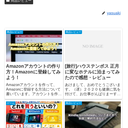
商品レビュー
yasuaki
商品レビュー
商品レビュー
Amazonアカウントの作り
[旅行]ハウステンボス 正月
方！Amazonに登録してみ
に変なホテルに泊まってみ
よう！
たので感想・レビュー
Amazonアカウントを作って、
あけまして、おめでとうございま
Amazonに登録する方法について
す。（遅）２０２０も健康に気を
書いています。アカウントを作る
付けて、お仕事がんばりまーす！
だけで、簡単にAmazonを使い始
正月休みに実家に帰るついでにハ
めることができます。Amazonア
ウステンボスに行って、気になっ
ゲーム
商品レビュー
カウントを作るには？Amazonの
ていた変なホテルに、自分と妻・
アカウントをパソコンから作る方
子（幼児）で泊まってきました
法について解...
😊お部屋は子供が小さいので和
室に...