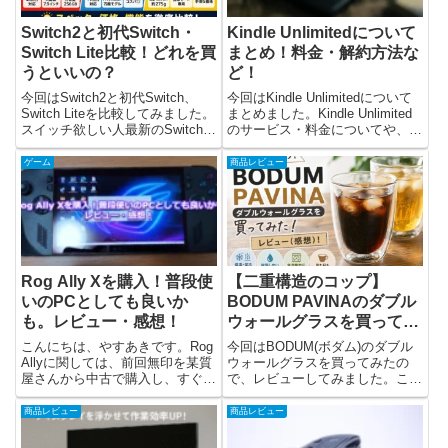
Switch2と初代Switch・
Kindle Unlimitedについて
Switch Lite比較！どれを買
まとめ！料金・解約方法な
うといいの？
ど！
今回はSwitch2と初代Switch、
今回はKindle Unlimitedについて
Switch Liteを比較してみました。
まとめました。Kindle Unlimited
スイッチ欲しい人最新のSwitch2
のサービス・料金についてや、解
が気になるけれど、初代Switchや
約方法、直近のキャンペーンどん
Switch Liteと何が違うの？スイッ
なものがあったのかなどを書いて
ゲーム
商品レビュー
チ欲しい人価格差もあるし、自分
います。Kindle Unlimitedとは？
にはどのモデル...
Kindle...
Rog Ally Xを購入！普段使
【二重構造のコップ】
いのPCとしても良いか
BODUM PAVINAのダブル
も。レビュー・感想！
ウォールグラスを買ってみ
た！ レビュー(感想)！
こんにちは、やすあきです。Rog
今回はBODUM(ボダム)のダブル
Allyに関しては、前回無印を某質
ウォールグラスを買ってみたの
屋さんから中古で購入し、すぐに
で、レビューしてみました。こち
返品することになってしまいまし
らのコップは二重構造になってい
た。その記事が下記です...。それ
るグラスで、保温性・保冷性に優
商品レビュー
商品レビュー
でも、やっぱりRog Allyが欲しか
れているグラスです。結論とし
ったので、今回Amazonブラック
て、保温性・保冷性はもちろん、