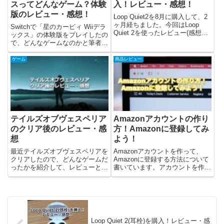
スってどんなゲーム？体験
入！レビュー・感想！
版のレビュー・感想！
Loop Quiet2を8月に購入して、2
ヶ月経ちました。今回はLoop
Switchで「星のカービィ Wiiデラ
Quiet 2を使ったレビュー(感想）
ックス」の体験版をプレイしたの
と、この商品について書いていま
で、どんなゲームなのかと筆者の
す！Loop Quiet2はどんな商品？
レビュー(感想)を書いています。
Loop Quiet2はシリコン素材の耳
星のカービィ Wiiデラックスはど
ゲーム
商品レビュー
栓です！ポリウレタ...
んなゲーム？星のカービィ Wiiデ
ラックスは任天堂が2023年2月24
日に...
テイルズオブヴェスペリア
Amazonアカウントの作り
のクリア後のレビュー・感
方！Amazonに登録してみ
想
よう！
最近テイルズオブヴェスペリアを
Amazonアカウントを作って、
クリアしたので、どんなゲームだ
Amazonに登録する方法について
ったかを紹介して、レビューと感
書いています。アカウントを作る
想を書きました。2008年に出た
だけで、簡単にAmazonを使い始
ゲームでしたが、プレイしていな
めることができます。Amazonア
かったのでリマスター版(Tales of
カウントを作るには？Amazonの
Vesperia: Definitive Ed...
アカウントをパソコンから作る方
法について解...
Loop Quiet 2(耳栓)を購入！レビュー・感