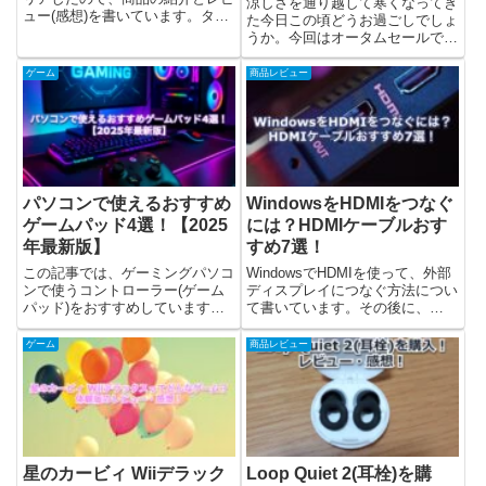
涼しさを通り越して寒くなってき
ュー(感想)を書いています。タイ
た今日この頃どうお過ごしでしょ
トルは知っているけど、やったこ
うか。今回はオータムセールで購
となかったので、3DS版を購入し
入したAnno1800のキャンペーン
て遊ばせてもらいました。ルーン
モードをクリアしたので、ゲーム
ゲーム
商品レビュー
ファクトリーといえば、最近スイ
の紹介とレビューを書きました。
ッチ2のローンチタイトルと...
Anno1800とは？Anno1800はユー
ビーアイソ...
パソコンで使えるおすすめ
WindowsをHDMIをつなぐ
ゲームパッド4選！【2025
には？HDMIケーブルおす
年最新版】
すめ7選！
この記事では、ゲーミングパソコ
WindowsでHDMIを使って、外部
ンで使うコントローラー(ゲーム
ディスプレイにつなぐ方法につい
パッド)をおすすめしています。
て書いています。その後に、
Xbox・Steam・Epic Gamesで買
HDMIケーブルと変換ケーブルを
ったゲームをするために、ゲーム
7つおすすめしています。最後に
ゲーム
商品レビュー
コントローラーがあると便利で
どれが良いか考察しました。Mac
す。ゲストさんパソコンでゲーム
でHDMIをつなぐ方法について
始めたんだけど、...
は、こちらに書きました...
星のカービィ Wiiデラック
Loop Quiet 2(耳栓)を購