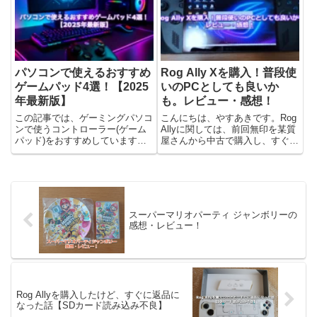
が決まりました。そういえば、ド
あります。ドラクエモンスターズ
ンキーコングリター...
シリーズは子供の時に「ドラゴ...
パソコンで使えるおすすめ
Rog Ally Xを購入！普段使
ゲームパッド4選！【2025
いのPCとしても良いか
年最新版】
も。レビュー・感想！
この記事では、ゲーミングパソコ
こんにちは、やすあきです。Rog
ンで使うコントローラー(ゲーム
Allyに関しては、前回無印を某質
パッド)をおすすめしています。
屋さんから中古で購入し、すぐに
Xbox・Steam・Epic Gamesで買
返品することになってしまいまし
ったゲームをするために、ゲーム
た。その記事が下記です...。それ
コントローラーがあると便利で
でも、やっぱりRog Allyが欲しか
す。ゲストさんパソコンでゲーム
ったので、今回Amazonブラック
始めたんだけど、...
フライ...
スーパーマリオパーティ ジャンボリーの
感想・レビュー！
Rog Allyを購入したけど、すぐに返品に
なった話【SDカード読み込み不良】