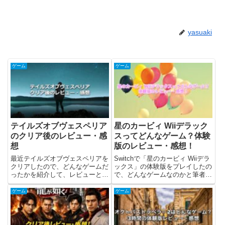
yasuaki
ゲーム
ゲーム
テイルズオブヴェスペリア
星のカービィ Wiiデラック
のクリア後のレビュー・感
スってどんなゲーム？体験
想
版のレビュー・感想！
最近テイルズオブヴェスペリアを
Switchで「星のカービィ Wiiデラ
クリアしたので、どんなゲームだ
ックス」の体験版をプレイしたの
ったかを紹介して、レビューと感
で、どんなゲームなのかと筆者の
想を書きました。2008年に出た
レビュー(感想)を書いています。
ゲームでしたが、プレイしていな
星のカービィ Wiiデラックスはど
ゲーム
ゲーム
かったのでリマスター版(Tales of
んなゲーム？星のカービィ Wiiデ
Vesperia: Definitive Ed...
ラックスは任天堂が2023年2月24
日に...