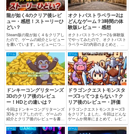
龍が如く4のクリア後レビ
オクトパストラベラー2は
ュー・感想！ストーリーひ
どんなゲーム？3時間の体
どい？
験版レビュー・感想
Steam版の龍が如く４をクリアし
オクトパストラベラー2を体験版
たので、ゲームの紹介とレビュー
でやってみたので、オクトパスト
を書いています。レビューについ
ラベラー2の内容のまとめと、体
ては、細かいネタバレを避けて書
験版をやったレビューと感想を書
いています。グーグル検索では
いています。前作はXbox game
ゲーム
ゲーム
「ストーリー ひどい」などのサ
pathでプレイして、下記にレビュ
ジェストがでてきますが、個人的
ーと感想を書きました。・オクト
にストーリーは結構面白かった...
パストラベラーって...
ドンキーコングリターンズ
ドラゴンクエストモンスタ
3Dのクリア後のレビュ
ーズ3ってつまらない？ク
ー！HDとの違いは？
リア後のレビュー・評価
今回はドンキーコングリターンズ
ドラゴンクエストモンスターズ3
3Dをクリアしたので、ゲームの
をクリアしました。今回はどんな
紹介とクリア後のレビューを書い
ゲームか簡単にまとめて、レビュ
ています。ドンキーコング バナ
ー(感想)をやっていきます。詳細
ンザが発表され、Switch2にて
なストーリーの内容は避けていま
ゲーム
ゲーム
2025年7月17日に発売されること
すが、ネタバレしているところも