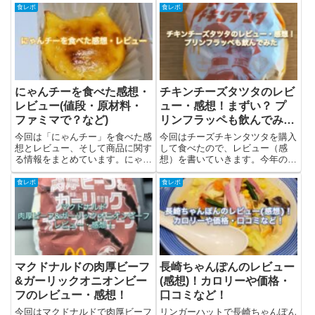
とめた後にレビュー(感想)をして
た後にレビュー(感想)をしていき
食レポ
食レポ
いきます。今回もモスバーガーで
ます。エビグラスソースに引き続
買って、持ち帰って食べてみまし
き、今回もモスバーガーで買っ
た。エビグラスソースの海老カ...
て、持ち帰って食べてみまし
た。...
にゃんチーを食べた感想・
チキンチーズタツタのレビ
レビュー(値段・原材料・
ュー・感想！まずい？ プ
ファミマで？など)
リンフラッペも飲んでみた
【2026年】
今回は「にゃんチー」を食べた感
今回はチーズチキンタツタを購入
想とレビュー、そして商品に関す
して食べたので、レビュー（感
る情報をまとめています。にゃん
想）を書いていきます。今年のマ
チーとは？にゃんチーは株式会社
クドナルドのチキンタツタはガン
オールハーツ・カンパニーが販売
ダムとコラボしているようです。
食レポ
食レポ
しているバスク風チーズケーキ。
結論としては、・あっさり系で食
高温焼成をすることでこんがりと
べやすい・チーズ感は弱め・ガッ
焼き色をつけた、ねこ型のチー
ツリ系が好きな人には物足りない
ズ...
と...
マクドナルドの肉厚ビーフ
長崎ちゃんぽんのレビュー
&ガーリックオニオンビー
(感想)！カロリーや価格・
フのレビュー・感想！
口コミなど！
今回はマクドナルドで肉厚ビーフ
リンガーハットで長崎ちゃんぽん