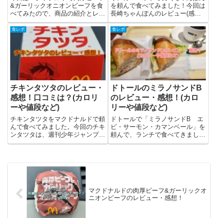
&ガーリックオニオンビーフを食
を頼んで食べてみました！今回は
べてみたので、商品の紹介とレビ
長崎ちゃんぽんのレビュー(感想)
ュー(感想)を書いています。肉厚
とカロリー・価格・口コミなどを
ビーフ&ガーリックオニオンビー
書いています。リンガーハットの
食レポ
食レポ
フとは？肉厚ビーフ&ガーリック
長崎ちゃんぽんとは？「長崎ちゃ
オニオンビーフはマクドナルドと
んぽん」は、リンガーハットで提
ジュラシック・ワールドの初コ...
供されているレギュラーメニュ...
チキンタツタのレビュー・
ドトールのミラノサンドB
感想！口コミは？(カロリ
のレビュー・感想！(カロ
ーや値段など)
リーや値段など)
チキンタツタをマクドナルドで頼
ドトールで「ミラノサンドB エ
んで食べてみました。今回のチキ
ビ・サーモン・カマンベール」を
ンタツタは、週刊少年ジャンプで
頼んで、ランチで食べてきまし
連載されている「ONE PIECE」
た！今回は「ミラノサンドB エ
とコラボしています。チキンタツ
ビ・サーモン・カマンベール」に
タについてと筆者の感想・レビュ
ついてと筆者の感想・実食レビュ
ーを書きました。チキンタツタっ
ーを書きました。ミラノサンドB
て？チキンタツタはマクド...
って？ミラノサンドBは「ミラノ
サ...
マクドナルドの肉厚ビーフ&ガーリックオ
ニオンビーフのレビュー・感想！