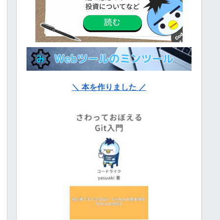
＼ 本を作りました ／
ge"
})
