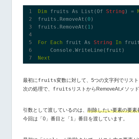
Dim
 fruits As List(Of 
String
) = 
fruits.RemoveAt(
0
)

fruits.RemoveAt(
1
)

For
Each
 fruit As 
String
In
 fruit
Next
fruits
最初に
変数に対して、5つの文字列でリス
fruits
次の処理で、
リストからRemoveAtメソ
引数として渡しているのは、
削除したい要素の要素
今回は「0」番目と「1」番目を渡しています。