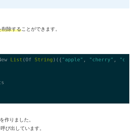
を削除する
ことができます。
New 
List
(Of 
String
)({
"apple"
, 
"cherry"
, 
"oran
s

トを作りました。
ドを呼び出しています。