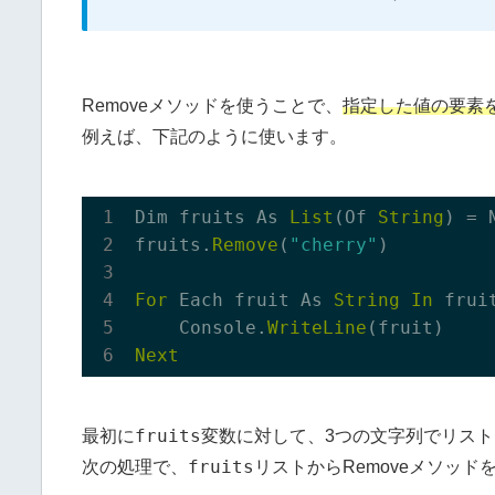
Removeメソッドを使うことで、
指定した値の要素
例えば、下記のように使います。
Dim fruits As 
List
(Of 
String
) = 
fruits.
Remove
(
"cherry"
)

For
 Each fruit As 
String
In
 fruit
    Console.
WriteLine
Next
fruits
最初に
変数に対して、3つの文字列でリス
fruits
次の処理で、
リストからRemoveメソッ