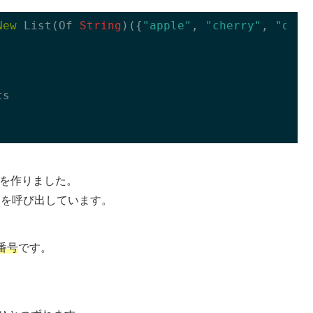
New
 List(Of 
String
)({
"apple"
, 
"cherry"
, 
"oran
s

トを作りました。
ッドを呼び出しています。
番号
です。