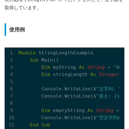
取得しています。
使用例
Module
 StringLengthExample

Sub
 Main()

Dim
 myString 
As
String
 = 
"Hell
Dim
 stringLength 
As
Integer
 = 
        Console.WriteLine($
"文字列: ""{m
        Console.WriteLine($
"長さ: {stri
Dim
 emptyString 
As
String
 = 
""
        Console.WriteLine($
"空文字列の長さ:
End
Sub