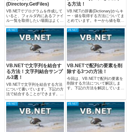
(Directory.GetFiles)
る方法！
VB.NETでプログラムを作成して
VB.NETの辞書(Dictionary)からキ
いると、フォルダ内にあるファイ
ー・値を取得する方法についてま
ル一覧を取得したい場面はよくあ
とめています。キーから値を取得
ります。例えば、次のようなケー
する以外にも、辞書から下記のデ
スです。フォルダ内のログファイ
ータを取得する方法について書い
VB.NET
VB.NET
ルをすべて処理したい指定フォル
ています。・キーから値を取得す
ダにある画像ファイルだけを一覧
る・すべてのキーと値・すべての
表示したいCSVファイルを...
キー・すべて...
VB.NETで文字列を結合す
VB.NETで配列の要素を削
る方法！文字列結合サンプ
除する3つの方法！
ル3選！
今回は、VB.NETで配列の要素を
削除する方法について解説しま
VB.NETで文字列を結合する方法
す。下記の方法を解説していま
について書いています。下記の方
す。・配列に空文字など、値をい
法で結合することができます。・
れて削除されたように使う・
+演算子を使う・Concatメソッド
Array.Clearメソッドで要素をすべ
を使う・Joinメソッドを使う(配
VB.NET
VB.NET
て削除する・LINQを使用して要
列の文字列を結合)載せているコ
素を削除する(配列サ...
ードについては、.Netのバージョ
ン7で動作を...