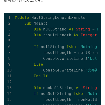
最も基本的な方法です。
Module
 NullStringLengthExample

Sub
 Main()

Dim
 nullString 
As
String
 = 
Not
Dim
 resultLength 
As
Integer
 = 
If
 nullString 
IsNot
Nothing
Th
            resultLength = nullString.L
            Console.WriteLine($
"Nullで
Else
            Console.WriteLine(
"文字列はN
End
If
Dim
 nonNullString 
As
String
 = 
If
 nonNullString 
IsNot
Nothing
            resultLength = nonNullStrin