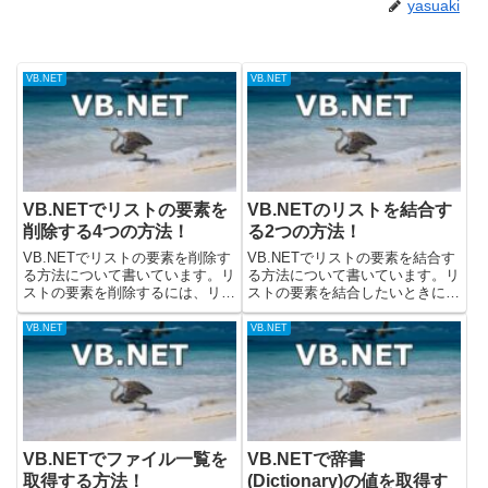
yasuaki
VB.NET
VB.NET
VB.NETでリストの要素を
VB.NETのリストを結合す
削除する4つの方法！
る2つの方法！
VB.NETでリストの要素を削除す
VB.NETでリストの要素を結合す
る方法について書いています。リ
る方法について書いています。リ
ストの要素を削除するには、リス
ストの要素を結合したいときに
トから下記のメソッドを呼び出し
は、下記の2つのメソッドを使う
て削除することができます。・
ことができます。・Concatメソ
VB.NET
VB.NET
Removeメソッド・RemoveAtメ
ッド・AddRangeメソッドConcat
ソッド・RemoveRangeメソッ
メソッドで結合するリストから
ド・Clea...
Concatメ...
VB.NETでファイル一覧を
VB.NETで辞書
取得する方法！
(Dictionary)の値を取得す