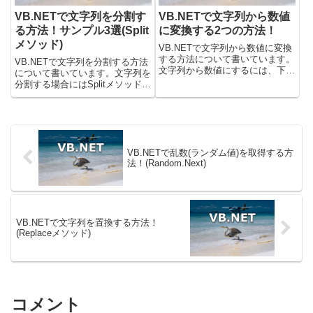
VB.NETで文字列を分割す
VB.NETで文字列から数値
る方法！サンプル3選(Split
に変換する2つの方法！
メソッド)
VB.NETで文字列から数値に変換
する方法について書いています。
VB.NETで文字列を分割する方法
文字列から数値にするには、下記
について書いています。文字列を
のメソッドを使うことができま
分割する場合にはSplitメソッドを
す。・Parseメソッド・TryParse
呼んで分割すると良いです。まず
メソッド載せているコードについ
簡単にSplitメソッドについて解説
ては、.Netのバージョン7で確認
して、その後に3つのサンプルコ
しました。P...
ードを記載しました。載せている
コードについて...
VB.NETで乱数(ランダム値)を取得する方
法！(Random.Next)
VB.NETで文字列を置換する方法！
(Replaceメソッド)
コメント