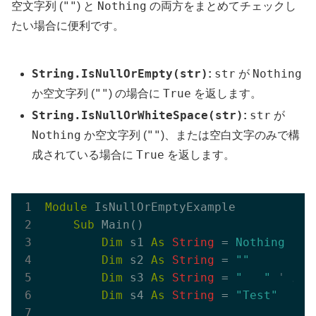
""
Nothing
空文字列 (
) と
の両方をまとめてチェックし
たい場合に便利です。
String.IsNullOrEmpty(str)
str
Nothing
:
が
""
True
か空文字列 (
) の場合に
を返します。
String.IsNullOrWhiteSpace(str)
str
:
が
Nothing
""
か空文字列 (
)、または空白文字のみで構
True
成されている場合に
を返します。
Module
 IsNullOrEmptyExample

Sub
 Main()

Dim
 s1 
As
String
 = 
Nothing
Dim
 s2 
As
String
 = 
""
Dim
 s3 
As
String
 = 
"   "
' ス
Dim
 s4 
As
String
 = 
"Test"