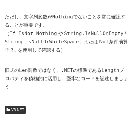
Nothing
ただし、文字列変数が
でないことを常に確認す
ることが重要です。
If IsNot Nothing
String.IsNullOrEmpty
（
や
/
String.IsNullOrWhiteSpace
、または Null 条件演算
?.
子
を使用して確認する）
Len
.NET
Length
旧式の
関数ではなく、
の標準である
プ
ロパティを積極的に活用し、堅牢なコードを記述しましょ
う。
VB.NET