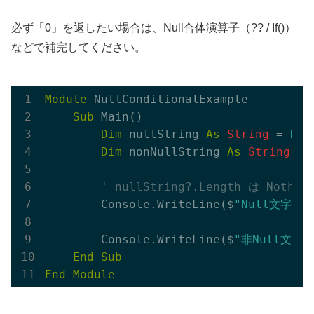
必ず「0」を返したい場合は、Null合体演算子（?? / If()）
などで補完してください。
Module
 NullConditionalExample

Sub
 Main()

Dim
 nullString 
As
String
 = 
Not
Dim
 nonNullString 
As
String
 = 
' nullString?.Length は Not
        Console.WriteLine($
"Null文字列の長
        Console.WriteLine($
"非Null文字列の
End
Sub
End
Module