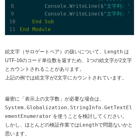
        Console.WriteLine($
"文字列: ""{s
        Console.WriteLine($
"文字列: ""{s
End
Sub
End
Module
Length
絵文字（サロゲートペア）の扱いについて、
は
UTF-16のコード単位数を返すため、1つの絵文字が2文字
とカウントされることがあります。
上記の例では絵文字が2文字にカウントされています。
厳密に「表示上の文字数」が必要な場合は、
System.Globalization.StringInfo.GetTextEl
ementEnumerator
を使うことを検討してください。
Length
しかし、ほとんどの検証作業では
で問題ないかと
思います。