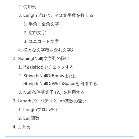
使用例
Lengthプロパティは文字数を数える
半角・全角文字
空白文字
ユニコード文字
様々な文字種を含む文字列
Nothing(Null)文字列の扱い
If文(IsNot)でチェックする
String.IsNullOrEmptyまたは
String.IsNullOrWhiteSpaceを利用する
Null 条件演算子 (?.) を利用する
LengthプロパティとLen関数の違い
Lengthプロパティ
Len関数
まとめ