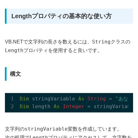
Lengthプロパティの基本的な使い方
String
VB.NETで文字列の長さを数えるには、
クラスの
Length
プロパティを使用すると良いです。
構文
Dim
 stringVariable 
As
String
 = 
"あなたの
Dim
 length 
As
Integer
stringVariable
文字列の
変数を作成しています。
Length
次の処理で
プロパティにアクセスして、文字数を