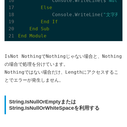
            Console.WriteLine($
"Nullで
Else
            Console.WriteLine(
"文字列はN
End
If
End
Sub
End
Module
IsNot Nothing
Nothing
Nothing
で
じゃない場合と、
の場合で処理を分けています。
Nothing
Length
ではない場合だけ、
にアクセスするこ
とでエラーが発生しません。
String.IsNullOrEmptyまたは
String.IsNullOrWhiteSpaceを利用する