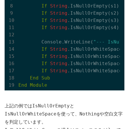
If
String
.IsNullOrEmpty(s1) 
Th
If
String
.IsNullOrEmpty(s2) 
Th
If
String
.IsNullOrEmpty(s3) 
Th
If
String
.IsNullOrEmpty(s4) 
Th
        Console.WriteLine(
"--- IsNullO
If
String
.IsNullOrWhiteSpace(s
If
String
.IsNullOrWhiteSpace(s
If
String
.IsNullOrWhiteSpace(s
If
String
.IsNullOrWhiteSpace(s
End
Sub
End
Module
IsNullOrEmpty
上記の例では
と
IsNullOrWhiteSpace
Nothing
を使って、
や空白文字
を判定しています。