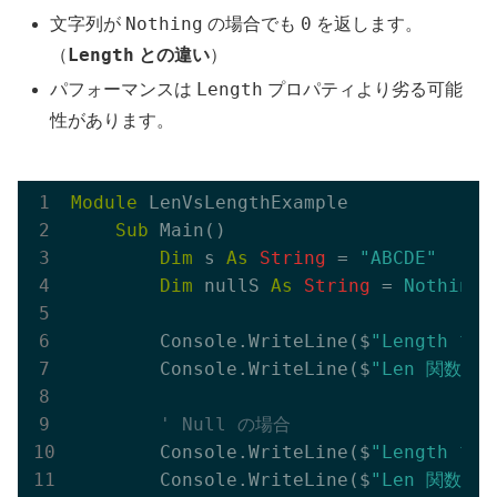
Nothing
0
文字列が
の場合でも
を返します。
Length
（
との違い
）
Length
パフォーマンスは
プロパティより劣る可能
性があります。
Module
 LenVsLengthExample

Sub
 Main()

Dim
 s 
As
String
 = 
"ABCDE"
Dim
 nullS 
As
String
 = 
Nothing
        Console.WriteLine($
"Length プロ
        Console.WriteLine($
"Len 関数: {
' Null の場合
        Console.WriteLine($
"Length プロ
        Console.WriteLine($
"Len 関数 (N