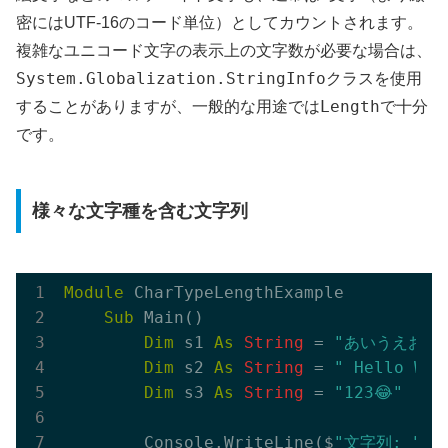
密にはUTF-16のコード単位）としてカウントされます。
複雑なユニコード文字の表示上の文字数が必要な場合は、
System.Globalization.StringInfo
クラスを使用
Length
することがありますが、一般的な用途では
で十分
です。
様々な文字種を含む文字列
Module
 CharTypeLengthExample

Sub
 Main()

Dim
 s1 
As
String
 = 
"あいうえお"
Dim
 s2 
As
String
 = 
" Hello Wor
Dim
 s3 
As
String
 = 
"123😂"
' 
        Console.WriteLine($
"文字列: ""{s