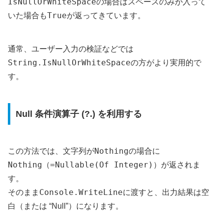
IsNullOrWhiteSpace
の場合はスペースのみが入って
True
いた場合も
が返ってきています。
通常、ユーザー入力の検証などでは
String.IsNullOrWhiteSpace
の方がより実用的で
す。
Null 条件演算子 (?.) を利用する
Nothing
この方法では、文字列が
の場合に
Nothing（=Nullable(Of Integer)）
が返されま
す。
Console.WriteLine
そのまま
に渡すと、出力結果は空
白（または “Null”）になります。