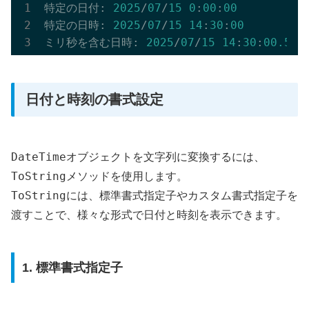
特定の日付: 
2025
/
07
/
15
0
:
00
:
00
特定の日時: 
2025
/
07
/
15
14
:
30
:
00
ミリ秒を含む日時: 
2025
/
07
/
15
14
:
30
:
00.500
日付と時刻の書式設定
DateTime
オブジェクトを文字列に変換するには、
ToString
メソッドを使用します。
ToString
には、標準書式指定子やカスタム書式指定子を
渡すことで、様々な形式で日付と時刻を表示できます。
1. 標準書式指定子