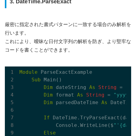
3. DateTime.ParseExact
厳密に指定された書式パターンに一致する場合のみ解析を
行います。
これにより、曖昧な日付文字列の解析を防ぎ、より堅牢な
コードを書くことができます。
Module
 ParseExactExample

Sub
 Main()

Dim
 dateString 
As
String
 = 
"20
Dim
 format 
As
String
 = 
"yyyy/M
Dim
 parsedDateTime 
As
 DateTime

If
 DateTime.TryParseExact(date
            Console.WriteLine($
"'{dat
Else