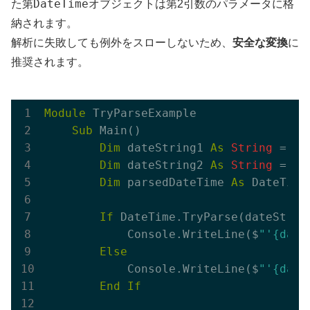
DateTime
た第
オブジェクトは第2引数のパラメータに格
納されます。
解析に失敗しても例外をスローしないため、
安全な変換
に
推奨されます。
Module
 TryParseExample

Sub
 Main()

Dim
 dateString1 
As
String
 = 
"2
Dim
 dateString2 
As
String
 = 
"N
Dim
 parsedDateTime 
As
 DateTime

If
 DateTime.TryParse(dateStrin
            Console.WriteLine($
"'{dat
Else
            Console.WriteLine($
"'{dat
End
If