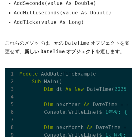
AddSeconds(value As Double)
AddMilliseconds(value As Double)
AddTicks(value As Long)
DateTime
これらのメソッドは、元の
オブジェクトを変
DateTime
更せず、
新しい
オブジェクト
を返します。
Module
 AddDateTimeExample

Sub
 Main()

Dim
 dt 
As
New
 DateTime(
2025
, 
7
Dim
 nextYear 
As
 DateTime = dt.
        Console.WriteLine($
"1年後: {nex
Dim
 nextMonth 
As
 DateTime = dt
        Console.WriteLine($
"1ヶ月後: {ne