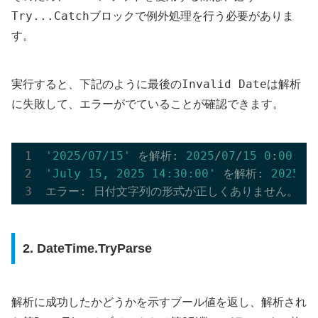
Try...Catch
ブロックで例外処理を行う必要がありま
す。
Invalid Date
実行すると、下記のように最後の
は解析
に失敗して、エラーがでていることが確認できます。
'2025/07/15'
 を解析: 
2025
/
07
/
15
0
:
00
:
00
'July 15, 2025 14:30:00'
 を解析: 
2025
/
0
エラー: 日付文字列の形式が正しくありません。The
2. DateTime.TryParse
解析に成功したかどうかを示すブール値を返し、解析され