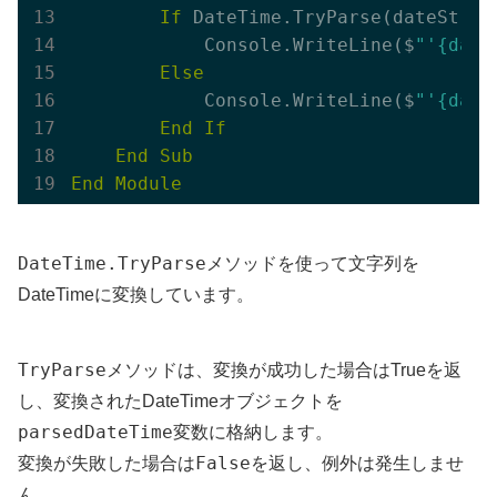
If
 DateTime.TryParse(dateStrin
            Console.WriteLine($
"'{dat
Else
            Console.WriteLine($
"'{dat
End
If
End
Sub
End
Module
DateTime.TryParse
メソッドを使って文字列を
DateTimeに変換しています。
TryParse
メソッドは、変換が成功した場合はTrueを返
し、変換されたDateTimeオブジェクトを
parsedDateTime
変数に格納します。
False
変換が失敗した場合は
を返し、例外は発生しませ
ん。