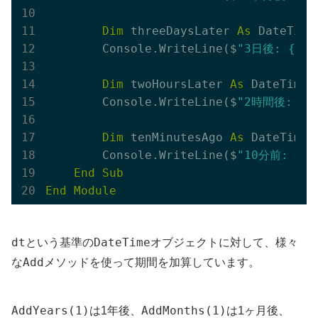
Dim
 threeDaysLater 
As
 DateTime
        Console.WriteLine($
"3日後: {thr
Dim
 twoHoursLater 
As
 DateTime 
        Console.WriteLine($
"2時間後: {tw
Dim
 tenMinutesAgo 
As
 DateTime 
        Console.WriteLine($
"10分前: {te
End
Sub
End
Module
dt
DateTime
という基準の
オブジェクトに対して、様々
Add
な
メソッドを使って期間を加算しています。
AddYears(1)
AddMonths(1)
は1年後、
は1ヶ月後、