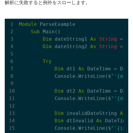
解析に失敗すると例外をスローします。
Module
 ParseExample

Sub
 Main()

Dim
 dateString1 
As
String
 = 
"2
Dim
 dateString2 
As
String
 = 
"J
Try
Dim
 dt1 
As
 DateTime = Date
            Console.WriteLine($
"'{dat
Dim
 dt2 
As
 DateTime = Date
            Console.WriteLine($
"'{dat
Dim
 invalidDateString 
As
S
Dim
 dtInvalid 
As
 DateTime 
            Console.WriteLine($
"'{inva