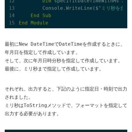
Dim
 specificDateTimeWithMs 
As
        Console.WriteLine($
"ミリ秒を含む日時:
End
Sub
End
Module
New DateTime
DateTime
最初に
で
を作成するときに、
年月日を指定して作成しています。
そして、次に年月日時分秒を指定して作成しています。
最後に、ミリ秒まで指定して作成しています。
それぞれ、出力すると、下記のように指定日・時刻で出力
されました。
ToString
ミリ秒は
メソッドで、フォーマットを指定して
出力する必要があります。