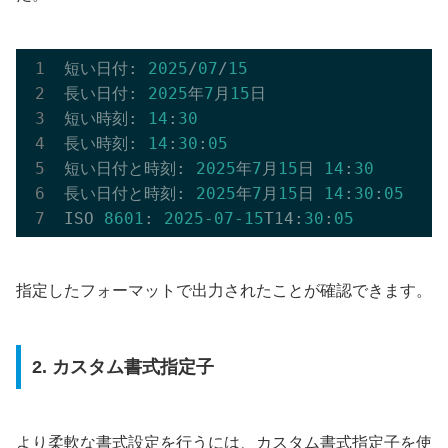
短い日付: 
2025
/
07
/
15
長い日付: 
2025
年
7
月
15
日

短い時刻: 
14
:
30
長い時刻: 
14
:
30
:
05
短い日付と時刻: 
2025
年
7
月
15
日 
14
:
30
長い日付と時刻: 
2025
年
7
月
15
日 
14
:
30
:
05
ISO 
8601
: 
2025
-07
-15
T14:
30
:
05
指定したフォーマットで出力されたことが確認できます。
2. カスタム書式指定子
より柔軟な書式設定を行うには、カスタム書式指定子を使