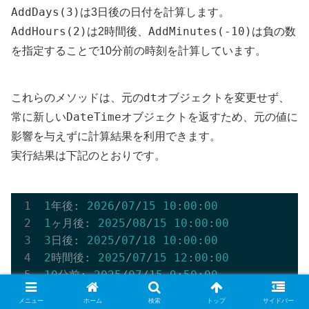
AddDays(3)
は3日後の日付を計算します。
AddHours(2)
AddMinutes(-10)
は2時間後、
は負の数
を指定することで10分前の時刻を計算しています。
dt
これらのメソッドは、元の
オブジェクトを変更せず、
DateTime
常に新しい
オブジェクトを返すため、元の値に
影響を与えずに計算結果を利用できます。
実行結果は下記のとおりです。
1
年後: 
2026
/
07
/
15
10
:
00
:
00
1
ヶ月後: 
2025
/
08
/
15
10
:
00
:
00
3
日後: 
2025
/
07
/
18
10
:
00
:
00
2
時間後: 
2025
/
07
/
15
12
:
00
:
00
10
分前: 
2025
/
07
/
15
9
:
50
:
00
メニュー
ホーム
検索
トップ
サイドバー