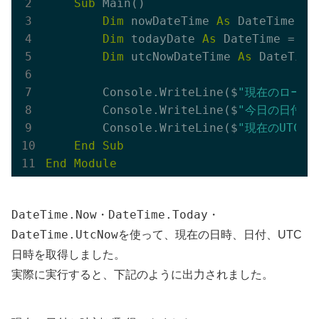
Sub
 Main()

Dim
 nowDateTime 
As
 DateTime = 
Dim
 todayDate 
As
 DateTime = Da
Dim
 utcNowDateTime 
As
 DateTime
        Console.WriteLine($
"現在のローカル日
        Console.WriteLine($
"今日の日付: {
        Console.WriteLine($
"現在のUTC日時:
End
Sub
End
Module
DateTime.Now
DateTime.Today
・
・
DateTime.UtcNow
を使って、現在の日時、日付、UTC
日時を取得しました。
実際に実行すると、下記のように出力されました。