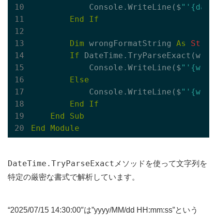
            Console.WriteLine($
"'{dat
End
If
Dim
 wrongFormatString 
As
Strin
If
 DateTime.TryParseExact(wron
            Console.WriteLine($
"'{wro
Else
            Console.WriteLine($
"'{wro
End
If
End
Sub
End
Module
DateTime.TryParseExact
メソッドを使って文字列を
特定の厳密な書式で解析しています。
“2025/07/15 14:30:00″は”yyyy/MM/dd HH:mm:ss”という