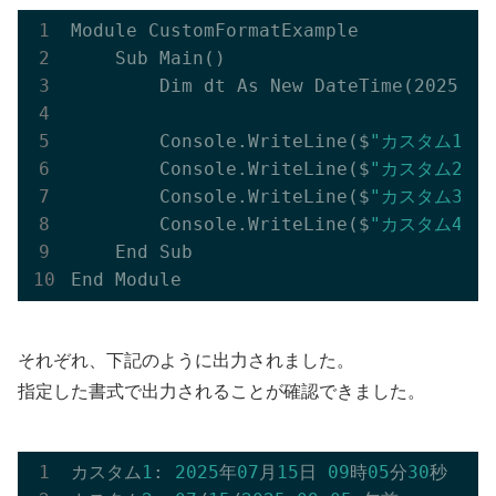
Module CustomFormatExample

    Sub 
Main()
        Dim dt As New 
DateTime(2025, 7
        Console.
WriteLine($
"カスタム1: {d
        Console.
WriteLine($
"カスタム2: {d
        Console.
WriteLine($
"カスタム3: {d
        Console.
WriteLine($
"カスタム4: {d
    End Sub

それぞれ、下記のように出力されました。
指定した書式で出力されることが確認できました。
カスタム
1
: 
2025
年
07
月
15
日 
09
時
05
分
30
秒
