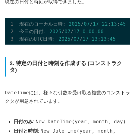
現在の日付と時刻が取得できました。
現在のローカル日時: 
2025
/
07
/
17
22
:
13
:
45
今日の日付: 
2025
/
07
/
17
0
:
00
:
00
現在のUTC日時: 
2025
/
07
/
17
13
:
13
:
45
2. 特定の日付と時刻を作成する (コンストラク
タ)
DateTime
には、様々な引数を受け取る複数のコンストラ
クタが用意されています。
New DateTime(year, month, day)
日付のみ:
New DateTime(year, month,
日付と時刻: