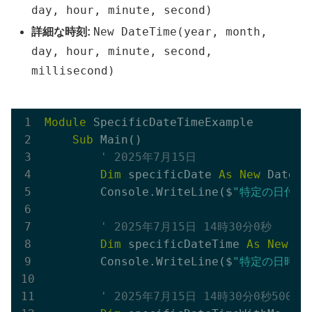
day, hour, minute, second)
New DateTime(year, month,
詳細な時刻:
day, hour, minute, second,
millisecond)
Module
 SpecificDateTimeExample

Sub
 Main()

' 2025年7月15日
Dim
 specificDate 
As
New
 DateTi
        Console.WriteLine($
"特定の日付: {s
' 2025年7月15日 14時30分0秒
Dim
 specificDateTime 
As
New
 Da
        Console.WriteLine($
"特定の日時: {s
' 2025年7月15日 14時30分0秒500ミ