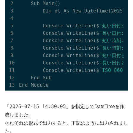
    Sub 
Main()
        Dim dt As New 
DateTime(2025, 7
        Console.
WriteLine($
"短い日付: {dt
        Console.
WriteLine($
"長い日付: {dt
        Console.
WriteLine($
"短い時刻: {dt
        Console.
WriteLine($
"長い時刻: {dt
        Console.
WriteLine($
"短い日付と時刻:
        Console.
WriteLine($
"長い日付と時刻:
        Console.
WriteLine($
"ISO 8601: 
    End Sub

2025-07-15 14:30:05
「
」を指定してDateTimeを作
成しました。
それぞれの形式で出力すると、下記のように出力されまし
た。