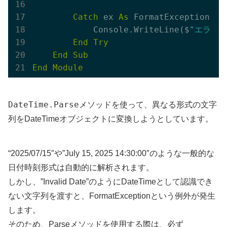
Catch
 ex 
As
 FormatException

            Console.WriteLine($
"エラー:
End
Try
End
Sub
End
Module
DateTime.Parse
メソッドを使って、異なる形式の文字
列をDateTimeオブジェクトに変換しようとしています。
“2025/07/15″や”July 15, 2025 14:30:00″のような一般的な
日付時刻形式は自動的に解析されます。
しかし、”Invalid Date”のようにDateTimeとして認識でき
ない文字列を渡すと、FormatExceptionという例外が発生
します。
そのため、Parseメソッドを使用する際は、必ず