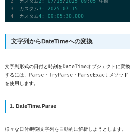
カスタム
2
: 
07
/
15
/
2025
09
:
05
 午前

カスタム
3
: 
2025
-07
-15
カスタム
4
: 
09
:
05
:
30.000
文字列からDateTimeへの変換
DateTime
文字列形式の日付と時刻を
オブジェクトに変換
Parse
TryParse
ParseExact
するには、
・
・
メソッド
を使用します。
1. DateTime.Parse
様々な日付/時刻文字列を自動的に解析しようとします。