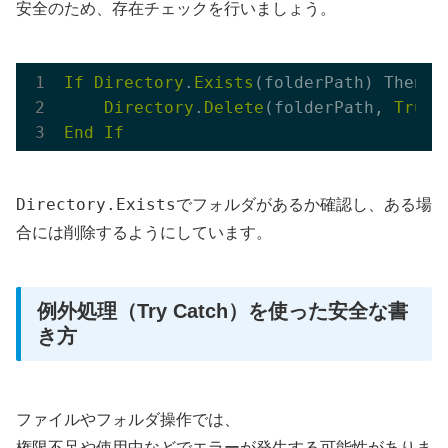
安全のため、存在チェックを行いましょう。
If
Directory
.
Exists
(folderPath) Then

Directory
.
Delete
(folderPath, 
True
End
If
Directory.Exists
でフォルダがあるか確認し、ある場
合には削除するようにしています。
例外処理（Try Catch）を使った安全な書
き方
ファイルやフォルダ操作では、
権限不足や使用中などでエラーが発生する可能性がありま