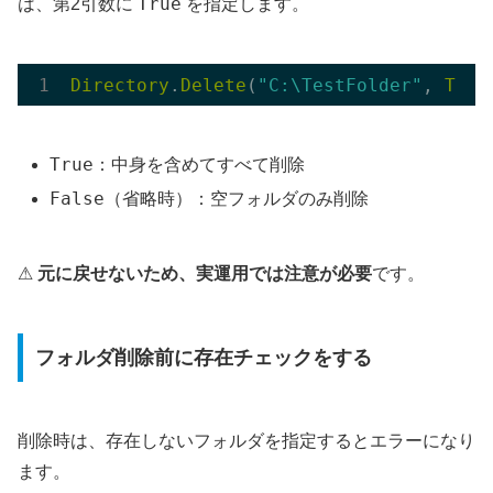
True
は、第2引数に
を指定します。
Directory
.
Delete
(
"C:\TestFolder"
, 
True
True
：中身を含めてすべて削除
False
（省略時）：空フォルダのみ削除
⚠
元に戻せないため、実運用では注意が必要
です。
フォルダ削除前に存在チェックをする
削除時は、存在しないフォルダを指定するとエラーになり
ます。