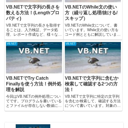
VB.NETで文字列の長さを
VB.NETのWhile文の使い
数える方法！(Lengthプロ
方（繰り返し処理/抜ける/
パティ)
スキップ）
VB.NETで文字列の長さを取得す
VB.NETのWhile文について、書
ることは、入力検証、データ処
いています。While文の使い方を
理、レポート作成など、様々なプ
コード例とともに解説していま
ログラミングタスクで非常に基本
す。VB.NETのWhile文の使い方
的な操作です。この記事では文字
While文は、条件があっている
VB.NET
VB.NET
列の長さを確認する方法について
(True)である間、指定された処理
書いています。Lengthプロパティ
を繰り返し実行するために使用さ
の基本的な使い方VB....
れま...
VB.NETでTry Catch
VB.NETで文字列に含むか
Finallyを使う方法！例外処
検索して確認する2つの方
理を解説
法！
今回はVB.NETの例外処理につい
VB.NETで文字列に特定の文字列
てです。プログラムを書いている
を含むか検索して、確認する方法
とファイルが存在しない数値に変
について書いています。対象の文
換できない文字列が入力されたネ
字列に、指定した特定の文字列を
ットワークやDB接続でエラーが
含むか確認するには、下記のメソ
起きたといった「実行時エラー
ッドを使うことができます。・文
（例外）」が必ず発生します。こ
字列からContainsメソッドを呼び