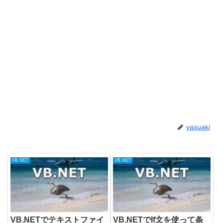
yasuaki
VB.NET
VB.NET
VB.NETでテキストファイ
VB.NETでIf文を使って条