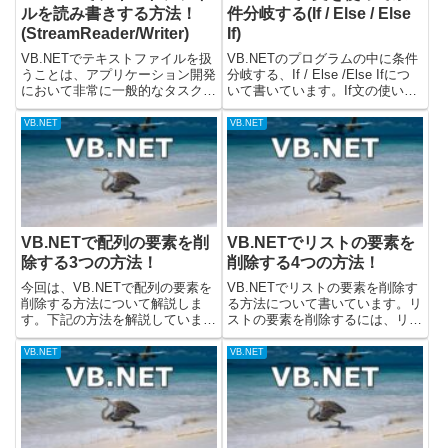
ルを読み書きする方法！
件分岐する(If / Else / Else
(StreamReader/Writer)
If)
VB.NETでテキストファイルを扱
VB.NETのプログラムの中に条件
うことは、アプリケーション開発
分岐する、If / Else /Else Ifにつ
において非常に一般的なタスクで
いて書いています。If文の使い方
す。設定ファイルの読み込み、ロ
If文を使うことで、条件をつけて
グの出力、データの保存と読み出
処理を分岐することができます。
VB.NET
VB.NET
しなど、様々な場面でファイルの
「もしも〜だったら、〜する」の
読み書きが必要になります。
ように、条件によって処理の分岐
VB.NETではSystem....
が...
VB.NETで配列の要素を削
VB.NETでリストの要素を
除する3つの方法！
削除する4つの方法！
今回は、VB.NETで配列の要素を
VB.NETでリストの要素を削除す
削除する方法について解説しま
る方法について書いています。リ
す。下記の方法を解説していま
ストの要素を削除するには、リス
す。・配列に空文字など、値をい
トから下記のメソッドを呼び出し
れて削除されたように使う・
て削除することができます。・
VB.NET
VB.NET
Array.Clearメソッドで要素をすべ
Removeメソッド・RemoveAtメ
て削除する・LINQを使用して要
ソッド・RemoveRangeメソッ
素を削除する(配列サ...
ド・Clea...