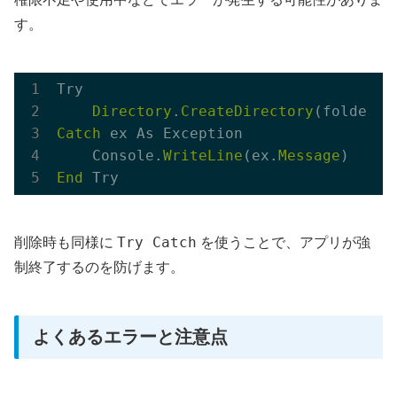
す。
Try

Directory
.
CreateDirectory
Catch
 ex As Exception

    Console.
WriteLine
(ex.
Message
End
Try Catch
削除時も同様に
を使うことで、アプリが強
制終了するのを防げます。
よくあるエラーと注意点