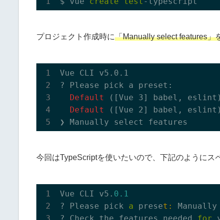
$ vue 
create
test
プロジェクト作成時に
「Manually select f
Vue CLI v5.0.1

? Please pick a preset: 

 Default 
([Vue 3] babel, eslint)
 Default 
([Vue 2] babel, eslint)
今回はTypeScriptを使いたいので、下記のようにス
Vue CLI v5.
0.1
? Please pick 
a
 prese
t:
 Manually
? Check the features needed 
for
 