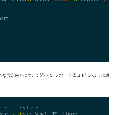
ort

ろな設定内容について聞かれるので、今回は下記のように設
 
select
 features

your 
project
: Babel, TS, Linter
