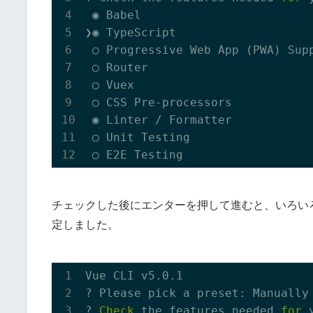
 ◉ Babel

❯◉ TypeScript

 ◯ Progressive Web App (PWA) Supp
 ◯ Router

 ◯ Vuex

 ◯ CSS Pre-processors

 ◉ Linter / Formatter

 ◯ Unit Testing

チェックした後にエンターを押して進むと、いろい
定しました。
Vue CLI v5.0.1

? Please pick a preset: Manually
? 
Check
 the features needed 
for
 