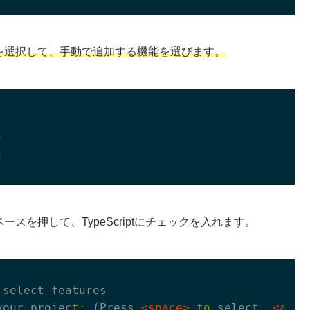
eatures」を選択して、手動で追加する機能を選びます。
 

 

ペースを押して、TypeScriptにチェックを入れます。
 select features

your projec
t:
 (Press 
<space>
to
 select, 
<a>
t