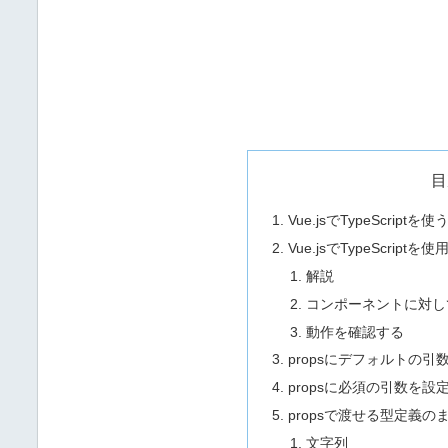
目
Vue.jsでTypeScri
Vue.jsでTypeScr
解説
コンポーネントに対し
動作を確認する
propsにデフォルトの
propsに必須の引数を設
propsで渡せる型定義の
文字列