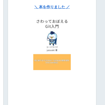
＼ 本を作りました ／
o
 toggle 
all
, 
<i>
to
invert
 selection, 
and
<e