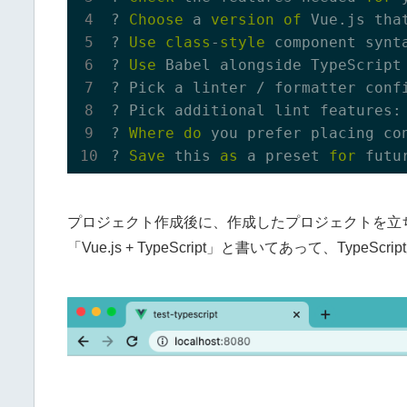
? 
Choose
 a 
version
of
 Vue.js tha
? 
Use
class
-
style
 component synt
? 
Use
 Babel alongside TypeScript
? Pick a linter / formatter confi
? Pick additional lint features:
? 
Where
do
 you prefer placing co
? 
Save
 this 
as
 a preset 
for
 futu
プロジェクト作成後に、作成したプロジェクトを立ち
「Vue.js + TypeScript」と書いてあって、Typ