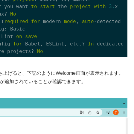
t you want 
to
start
 the 
project
with
3.
x

ax? 
No
 (
required
for
 modern 
mode
, 
auto
-detected pol
g: Basic

 Lint 
on
save
nfig 
for
 Babel, ESLint, etc.? 
In
 dedicated co
re projects? 
No
上げると、下記のようにWelcome画面が表示されます。
eScriptが追加されていることが確認できます。