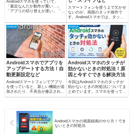
し・スワイプなど
Androidスマホを使っていて、
「最近なんだか動作が重い…」
スマートフォンを使う上で欠かせ
「アプリの切り替えが遅い」「フ
ないのが、画面のタッチ操作で
リーズしやすい」と感じたことは
す。Androidスマホでは、タップ
ありませんか？実はそれ、スマホ
や長押し、スワイプ、ピンチなど
の故障ではなく設定や使い方が原
の操作を使い分けて、アプリを開
Android
Android
因のケースがほとんどです。この
いたり画面を切り替えたりしま
記事では、Androidスマ...
す。この記事では、Androidスマ
ホでよく使う基本的なタ...
Androidスマホでアプリを
Androidスマホのタッチが
アップデートする方法！自
効かないときの対処法！原
動更新設定など
因と今すぐできる解決方法
Androidスマートフォンでアプリ
今回はAndroidスマホのタッチが
を使っていると、新しい機能が追
効かないときの対処法についてま
加されたり、不具合が修正された
とめています。スマホを使ってい
りすることがあります。これらを
て、突然、このようなことが起こ
反映させるためにはアプリのアッ
ったことがありませんか。タッチ
プデートが必要です。この記事で
しても反応しない一部だけ操作で
は、Androidスマホでアプリをア
きない勝手にタップされる（ゴー
ップデートする方法...
ストタッチ）画面が固まっ...
Androidスマホの画面録画のやり方！でき
ないときの対処法