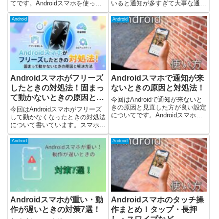
てです。Androidスマホを使って
いると通知が多すぎて大事な通知
いて、こんなことはありません
を見逃す逆に、必要なアプリの通
か？朝100％だったのに、夕方に
知が来ないアプリごとに細かく通
Android
Android
はもう残り20％…外出先で充電
知を調整したいと感じることはあ
が切れそうで不安になるモバイル
りませんか？Androidでは、アプ
バッテリーを持ち...
リごとに通知...
Androidスマホがフリーズ
Androidスマホで通知が来
したときの対処法！固まっ
ないときの原因と対処法！
て動かないときの原因と解
今回はAndroidで通知が来ないと
決方法
きの原因と見直した方が良い設定
今回はAndroidスマホがフリーズ
についてです。Androidスマホを
して動かなくなったときの対処法
使っていてLINEやメールの通知
について書いています。スマホを
が突然来なくなったアプリを開い
使っていると、突然このような状
たときにだけ通知に気づく設定を
態になることがあります。画面が
Android
Android
変えた覚えがないのに通知されな
固まって操作できないタッチして
いと困ったことは...
も反応しない電源ボタンも効かな
いアプリが完全に止まって...
Androidスマホが重い・動
Androidスマホのタッチ操
作が遅いときの対策7選！
作まとめ！タップ・長押