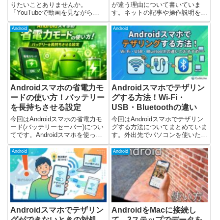
りたいことありませんか。
が違う理由について書いていま
「YouTubeで動画を見ながら
す。ネットの記事や操作説明を見
LINEを返したい」「ブラウザを
ながら設定を変えようとしたとき
開きつつ、同時にメモアプリを使
に、説明と設定画面が違う…メニ
Android
Android
いたい」そんなときに便利なのが
ューの場所が見つからない自分の
画面分割機能（マルチウィンド
スマホだけ表示が違うこんな経験
ウ）です。この記事では、An...
をしたことはないでしょうか...
Androidスマホの省電力モ
Androidスマホでテザリン
ードの使い方！バッテリー
グする方法！Wi-Fi・
を長持ちさせる設定
USB・Bluetoothの違い
今回はAndroidスマホの省電力モ
今回はAndroidスマホでテザリン
ード(バッテリーセーバー)につい
グする方法についてまとめていま
てです。Androidスマホを使って
す。外出先でパソコンを使いたい
いて、こんなことはありません
ときや、Wi-Fiがない場所でネッ
か？朝100％だったのに、夕方に
トを使いたいときに便利なのがテ
Android
Android
はもう残り20％…外出先で充電
ザリングです。ただ、Androidス
が切れそうで不安になるモバイル
マホではいくつか接続方法があ
バッテリーを持ち...
り、違いが分かり...
Androidスマホでテザリン
AndroidをMacに接続し
グができないときの対処
て、3ステップでデータを