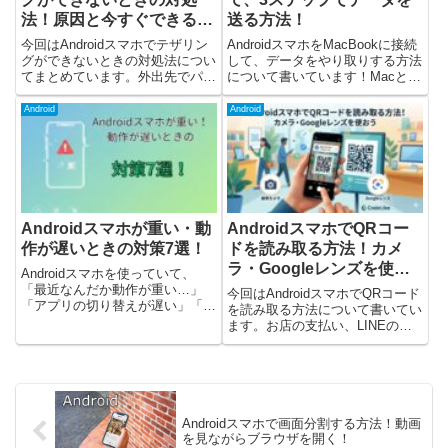
法！原因と今すぐできる解
送る方法！
決方法
今回はAndroidスマホでテザリン
AndroidスマホをMacBookに接続
グができないときの対処法につい
して、データをやり取りする方法
てまとめています。外出先でパソ
について書いています！Macと接
コンやタブレットをネット接続し
続して、データを送信したり、受
たいとき、便利なのがテザリング
信したりするには「Android File
Android
Android
です。ただ、実際に使おうとした
Transfer」というアプリを使いま
ときに、下記のようなトラブルが
す。この記事では、Gal...
起こることがあります。テ...
Androidスマホが重い・動
AndroidスマホでQRコー
作が遅いときの対策7選！
ドを読み取る方法！カメ
ラ・Googleレンズを使お
Androidスマホを使っていて、
う
「最近なんだか動作が重い…」
今回はAndroidスマホでQRコード
「アプリの切り替えが遅い」「フ
を読み取る方法について書いてい
リーズしやすい」と感じたことは
ます。お店の支払い、LINEの友
ありませんか？実はそれ、スマホ
だち追加、Wi-Fi接続などでQRコ
の故障ではなく設定や使い方が原
ードを読み取る場面はかなり増え
因のケースがほとんどです。この
ました。しかし、Androidスマホ
記事では、Androidスマ...
を使っているとQRコードの読み
取り方が...
Androidスマホで画面分割する方法！動画
を見ながらブラウザを開く！