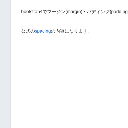
bootstrap4でマージン(margin)・パディング(p
公式の
spacing
の内容になります。