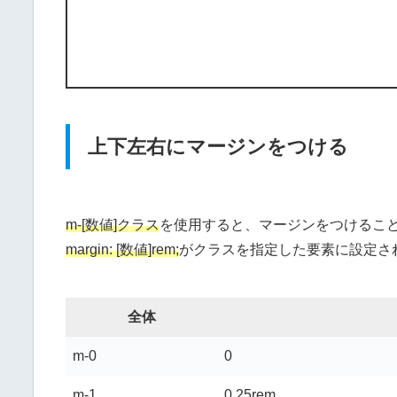
上下左右にマージンをつける
m-[数値]クラス
を使用すると、マージンをつけるこ
margin: [数値]rem;
がクラスを指定した要素に設定さ
全体
m-0
0
m-1
0.25rem