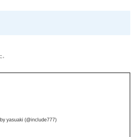
た。
by yasuaki (@include777)