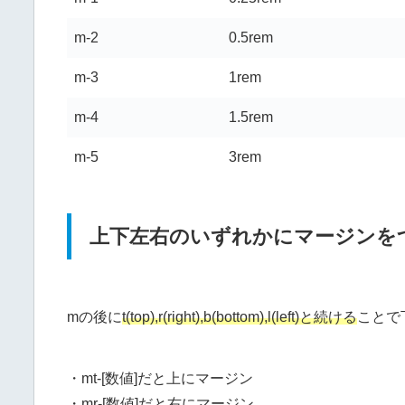
m-2
0.5rem
m-3
1rem
m-4
1.5rem
m-5
3rem
上下左右のいずれかにマージンを
mの後に
t(top),r(right),b(bottom),l(left)と続ける
ことで
・mt-[数値]だと上にマージン
・mr-[数値]だと右にマージン