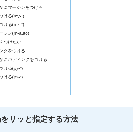
かにマージンをつける
る(my-*)
る(mx-*)
ン(m-auto)
g)をつけたい
ングをつける
かにパディングをつける
る(py-*)
る(px-*)
ddingをサッと指定する方法