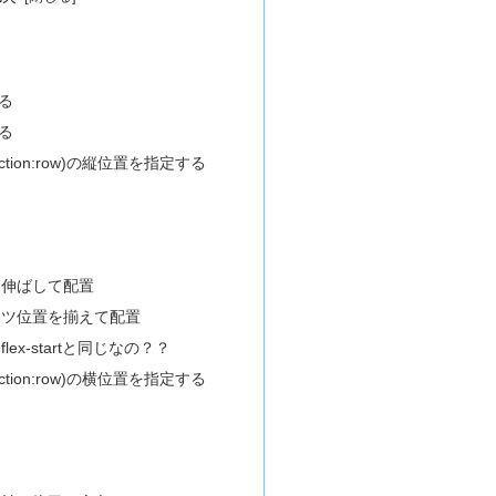
る
る
rection:row)の縦位置を指定する
を伸ばして配置
ンツ位置を揃えて配置
、flex-startと同じなの？？
rection:row)の横位置を指定する