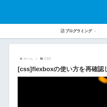
プログラミング
ホーム
CSS
[css]flexboxの使い方を再