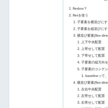
flexbox？
flexを使う
子要素を横並びにす
子要素を縦並びにす
横並び要素(flex-di
上下中央配置
上寄せして配置
下寄せして配置
子要素の縦方向
子要素のコンテ
baselineって
横並び要素(flex-di
左右中央配置
左寄せして配置
右寄せして配置