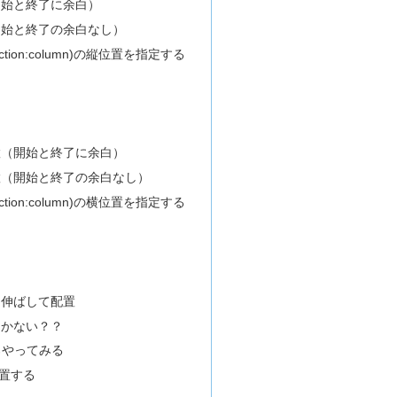
開始と終了に余白）
開始と終了の余白なし）
ection:column)の縦位置を指定する
置（開始と終了に余白）
置（開始と終了の余白なし）
ection:column)の横位置を指定する
を伸ばして配置
効かない？？
ろやってみる
置する