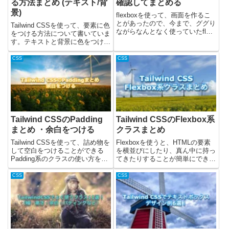
る方法まとめ (テキスト/背
確認してまとめる
景)
flexboxを使って、画面を作るこ
とがあったので、今まで、ググり
Tailwind CSSを使って、要素に色
ながらなんとなく使っていたflex
をつける方法について書いていま
のプロパティについてそれぞれ確
す。テキストと背景に色をつける
認してみました。flexbox？cssで
ときのそれぞれのクラスをまとめ
要素の並び順や位置を自由に指定
ました。公式のサイトの下記ペー
CSS
CSS
できるものです。親要素に
ジにもしっかりまとまってま
display:...
す。・Text Color - Tailwind C...
Tailwind CSSのPadding
Tailwind CSSのFlexbox系
まとめ ・余白をつける
クラスまとめ
Tailwind CSSを使って、詰め物を
Flexboxを使うと、HTMLの要素
して空白をつけることができる
を横並びにしたり、真ん中に持っ
Padding系のクラスの使い方を書
てきたりすることが簡単にできま
いています。Tailwind CSSを使用
す。今回はTailwind CSSの
している場合、Padding系のクラ
Flexboxのクラスについて、使い
CSS
CSS
スを使って方向と数値を指定する
方や実際にどう動作するかスクリ
ことで、要素に対して簡単に...
ーンショットを載せて解説してい
ます。Ta...