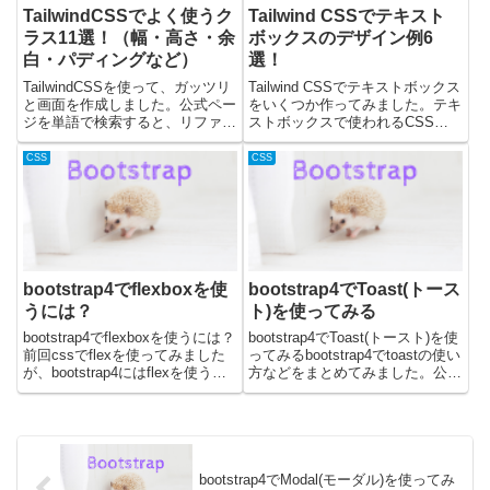
TailwindCSSでよく使うク
Tailwind CSSでテキスト
ラス11選！（幅・高さ・余
ボックスのデザイン例6
白・パディングなど）
選！
TailwindCSSを使って、ガッツリ
Tailwind CSSでテキストボックス
と画面を作成しました。公式ペー
をいくつか作ってみました。テキ
ジを単語で検索すると、リファレ
ストボックスで使われるCSSに
ンスとして機能してくれます。実
ついて簡単に記載した後に、デザ
際に使用していく時は下記の公式
イン例を6つ紹介しています。テ
CSS
CSS
ページで検索しながら使うことを
キストボックスの装飾で使われる
おすすめします。(ページ上部の
CSSテキストボックスの装飾に
「Quick sea...
は、Tailwin...
bootstrap4でflexboxを使
bootstrap4でToast(トース
うには？
ト)を使ってみる
bootstrap4でflexboxを使うには？
bootstrap4でToast(トースト)を使
前回cssでflexを使ってみました
ってみるbootstrap4でtoastの使い
が、bootstrap4にはflexを使うた
方などをまとめてみました。公式
めのクラスが用意されているので
のリンクはこちら準備CDNで使
試してみました。公式ドキュメン
う準備CDNを使う場合は
トにそって、使いそうなものだけ
bootstrapのトップページにあ
サンプルを書いてどう動...
る、CDNのパスをそれぞれ...
bootstrap4でModal(モーダル)を使ってみ