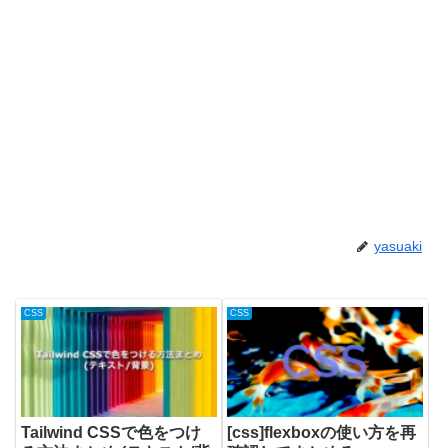
yasuaki
CSS
CSS
Tailwind CSSで色をつけ
[css]flexboxの使い方を再