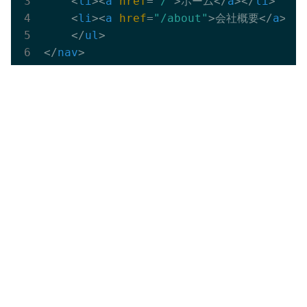
<
li
>
<
a
href
=
"/"
>
ホーム
</
a
>
</
li
>
<
li
>
<
a
href
=
"/about"
>
会社概要
</
a
>
</
l
</
ul
>
</
nav
>