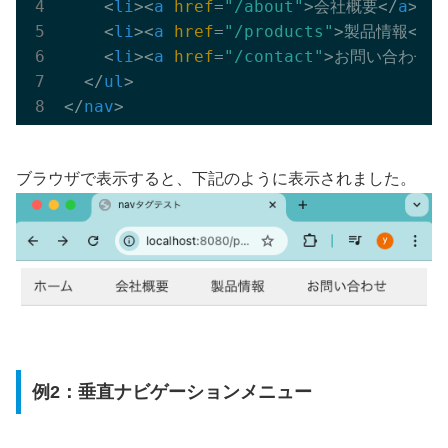
<
li
>
<
a
href
=
"/about"
>
会社概要
</
a
>
</
l
<
li
>
<
a
href
=
"/products"
>
製品情報
</
a
>
<
li
>
<
a
href
=
"/contact"
>
お問い合わせ
<
</
ul
>
</
nav
>
ブラウザで表示すると、下記のように表示されました。
例2：垂直ナビゲーションメニュー