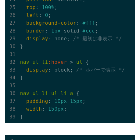
top
: 
100%
;

left
: 
0
;

background-color
: 
#fff
;

border
: 
1px
 solid 
#ccc
;

display
: none; 
/* 最初は非表示 */
}

nav
ul
li
:hover
 > 
ul
 {

display
: block; 
/* ホバーで表示 */
}

nav
ul
li
ul
li
a
 {

padding
: 
10px
15px
;

width
: 
150px
;
