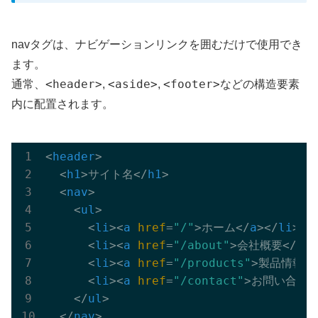
navタグは、ナビゲーションリンクを囲むだけで使用でき
ます。
<header>
<aside>
<footer>
通常、
,
,
などの構造要素
内に配置されます。
<
header
>
<
h1
>
サイト名
</
h1
>
<
nav
>
<
ul
>
<
li
>
<
a
href
=
"/"
>
ホーム
</
a
>
</
li
>
<
li
>
<
a
href
=
"/about"
>
会社概要
</
a
>
<
<
li
>
<
a
href
=
"/products"
>
製品情報
</
<
li
>
<
a
href
=
"/contact"
>
お問い合わ
</
ul
>
</
nav
>