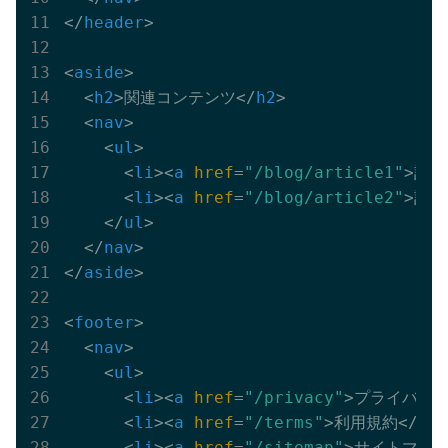
</
header
>
<
aside
>
<
h2
>
関連コンテンツ
</
h2
>
<
nav
>
<
ul
>
<
li
>
<
a
href
=
"/blog/article1"
>
記事
<
li
>
<
a
href
=
"/blog/article2"
>
記事
</
ul
>
</
nav
>
</
aside
>
<
footer
>
<
nav
>
<
ul
>
<
li
>
<
a
href
=
"/privacy"
>
プライバシ
<
li
>
<
a
href
=
"/terms"
>
利用規約
</
a
>
<
<
li
>
<
a
href
=
"/sitemap"
>
サイトマッ