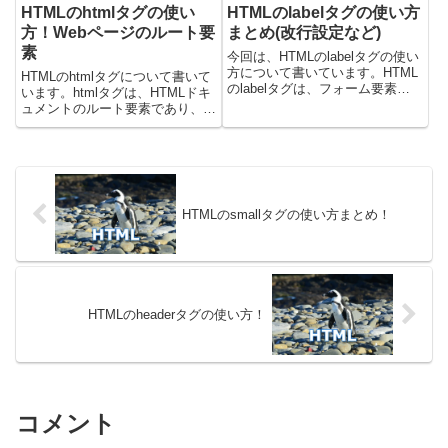
HTMLのhtmlタグの使い
HTMLのlabelタグの使い方
方！Webページのルート要
まとめ(改行設定など)
素
今回は、HTMLのlabelタグの使い
方について書いています。HTML
HTMLのhtmlタグについて書いて
のlabelタグは、フォーム要素
います。htmlタグは、HTMLドキ
（<input>, <textarea>, <select>
ュメントのルート要素であり、す
など）と明示的に関連付けるため
べてのHTMLコンテンツを包含す
に使用されます。labelタグを使
るコンテナです。これは、Webペ
用することで...
ージの構造を定義する上で最も基
本的な要素の一つであり、Webブ
ラウザに対し...
HTMLのsmallタグの使い方まとめ！
HTMLのheaderタグの使い方！
コメント