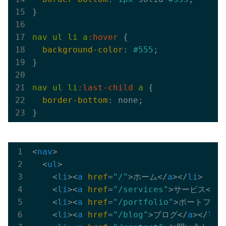
}

nav
ul
li
a
:hover
 {

background-color
: 
#555
;

}

nav
ul
li
:last-child
a
 {

border-bottom
: none;

<
nav
>
<
ul
>
<
li
>
<
a
href
=
"/"
>
ホーム
</
a
>
</
li
>
<
li
>
<
a
href
=
"/services"
>
サービス
</
a
>
<
li
>
<
a
href
=
"/portfolio"
>
ポートフォ
<
li
>
<
a
href
=
"/blog"
>
ブログ
</
a
>
</
li
>