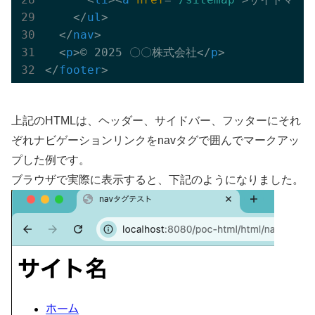
</
ul
>
</
nav
>
<
p
>
© 2025 〇〇株式会社
</
p
>
</
footer
>
上記のHTMLは、ヘッダー、サイドバー、フッターにそれ
ぞれナビゲーションリンクをnavタグで囲んでマークアッ
プした例です。
ブラウザで実際に表示すると、下記のようになりました。