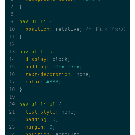
}

nav
ul
li
 {

position
: relative; 
/* ドロップダウンの
}

nav
ul
li
a
 {

display
: block;

padding
: 
10px
15px
;

text-decoration
: none;

color
: 
#333
;

}

nav
ul
li
ul
 {

list-style
: none;

padding
: 
0
;

margin
: 
0
;

position
: absolute;
