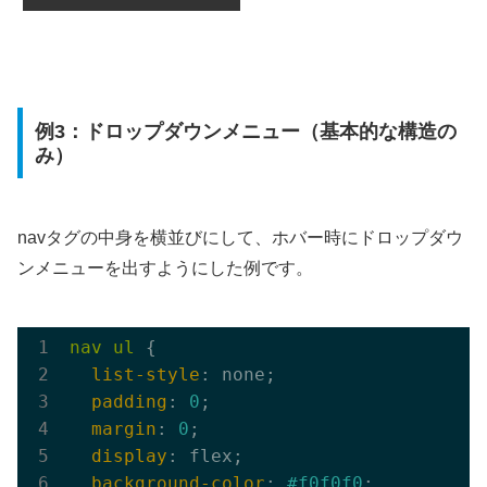
例3：ドロップダウンメニュー（基本的な構造の
み）
navタグの中身を横並びにして、ホバー時にドロップダウ
ンメニューを出すようにした例です。
nav
ul
 {

list-style
: none;

padding
: 
0
;

margin
: 
0
;

display
: flex;

background-color
: 
#f0f0f0
;
