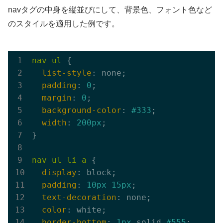
navタグの中身を縦並びにして、背景色、フォント色など
のスタイルを適用した例です。
nav
ul
 {

list-style
: none;

padding
: 
0
;

margin
: 
0
;

background-color
: 
#333
;

width
: 
200px
;

}

nav
ul
li
a
 {

display
: block;

padding
: 
10px
15px
;

text-decoration
: none;

color
: white;

border-bottom
: 
1px
 solid 
#555
;
