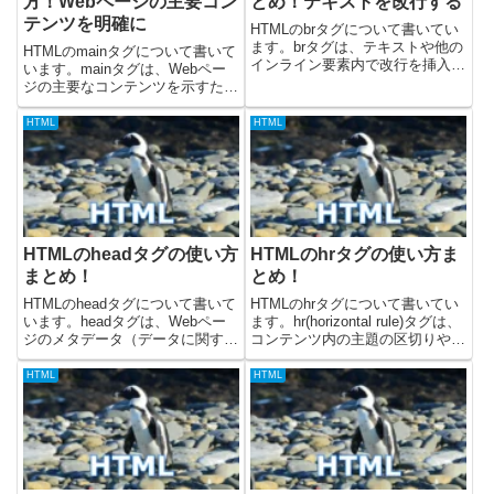
方！Webページの主要コン
とめ！テキストを改行する
テンツを明確に
HTMLのbrタグについて書いてい
ます。brタグは、テキストや他の
HTMLのmainタグについて書いて
インライン要素内で改行を挿入す
います。mainタグは、Webペー
るために使用される、非常にシン
ジの主要なコンテンツを示すため
プルな要素です。brタグは、段落
に使用されます。これは、ヘッダ
を分けたり、住所などの特定のテ
ー、フッター、サイドバー、ナビ
HTML
HTML
キスト構造を表現したりする際に
ゲーションなどの繰り返される要
役立ちます。この記事で...
素とは異なり、ページの中核とな
るコンテンツをマーク...
HTMLのheadタグの使い方
HTMLのhrタグの使い方ま
まとめ！
とめ！
HTMLのheadタグについて書いて
HTMLのhrタグについて書いてい
います。headタグは、Webペー
ます。hr(horizontal rule)タグは、
ジのメタデータ（データに関する
コンテンツ内の主題の区切りや、
データ）や、ブラウザや検索エン
視覚的な区切り線を作成するため
ジンがWebページを正しく処理す
に使用される、非常にシンプルな
HTML
HTML
るために必要な情報などを記述す
要素です。hrタグは、段落、セク
るために使用されます。headタ
ション、またはその他のコンテン
グ内に記述された...
ツ...