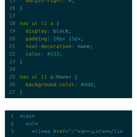
margin-right
: 
0
;

}

nav
ul
li
a
 {

display
: block;

padding
: 
10px
15px
;

text-decoration
: none;

color
: 
#333
;

}

nav
ul
li
a
:hover {

background-color
: 
#ddd
;

<
nav
>
<
ul
>
<
li
>
<
a
href
=
"/"
>
ホーム
</
a
>
</
li
>