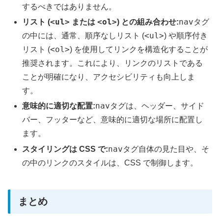
するべきではありません。
<ul>
<ol>
nav
リスト (
または
) との組み合わせ:
タグ
<ul>
の中には、通常、順序なしリスト (
) や順序付き
<ol>
リスト (
) を使用してリンクを構造化することが
推奨されます。これにより、リンクのリストである
ことが明確になり、アクセシビリティも向上しま
す。
nav
意味的に適切な配置:
タグは、ヘッダー、サイド
バー、フッターなど、意味的に適切な場所に配置し
ます。
nav
スタイリングは CSS で:
タグ自体の見た目や、そ
の中のリンクのスタイルは、CSS で制御します。
まとめ