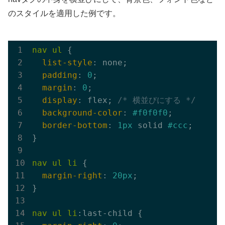
のスタイルを適用した例です。
nav
ul
 {

list-style
: none;

padding
: 
0
;

margin
: 
0
;

display
: flex; 
/* 横並びにする */
background-color
: 
#f0f0f0
;

border-bottom
: 
1px
 solid 
#ccc
;

}

nav
ul
li
 {

margin-right
: 
20px
;

}

nav
ul
li
:last-child {
