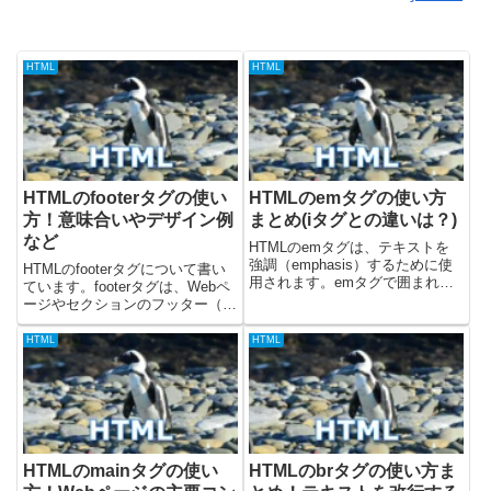
HTML
HTML
HTMLのfooterタグの使い
HTMLのemタグの使い方
方！意味合いやデザイン例
まとめ(iタグとの違いは？)
など
HTMLのemタグは、テキストを
強調（emphasis）するために使
HTMLのfooterタグについて書い
用されます。emタグで囲まれた
ています。footerタグは、Webペ
テキストは、デフォルトで斜体
ージやセクションのフッター（末
（イタリック体）で表示されま
尾部分）を示すために使用されま
す。この記事では、emタグの基
す。通常、著作権情報、連絡先、
HTML
HTML
本的な使い方などをサンプルコー
ソーシャルメディアへのリンク、
ドを交えながら書いています...
サイトマップ、利用規約など、そ
のコンテンツの...
HTMLのmainタグの使い
HTMLのbrタグの使い方ま