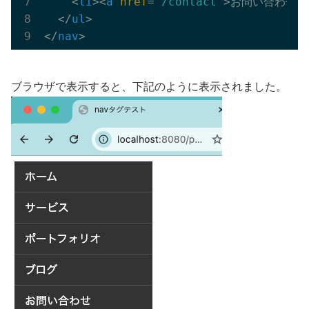
<
li
>
<
a
href
=
"/contact"
>
お問い合わせ
<
</
ul
>
</
nav
>
ブラウザで表示すると、下記のように表示されました。