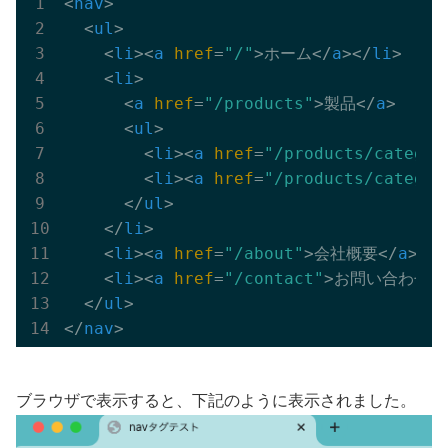
<
nav
>
<
ul
>
<
li
>
<
a
href
=
"/"
>
ホーム
</
a
>
</
li
>
<
li
>
<
a
href
=
"/products"
>
製品
</
a
>
<
ul
>
<
li
>
<
a
href
=
"/products/categor
<
li
>
<
a
href
=
"/products/categor
</
ul
>
</
li
>
<
li
>
<
a
href
=
"/about"
>
会社概要
</
a
>
</
l
<
li
>
<
a
href
=
"/contact"
>
お問い合わせ
<
</
ul
>
</
nav
>
ブラウザで表示すると、下記のように表示されました。