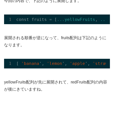
今回の内容で、下記のように展開します。
const fruits = [
...yellowFruits
, 
...re
展開される順番が逆になって、fruits配列は下記のように
なります。
[ 
'banana
', 
'lemon
', 
'apple
', 
'strawbe
yellowFruits配列が先に展開されて、redFruits配列の内容
が後にきていますね。