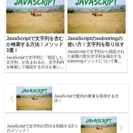
の中から特定の文字列やパターン
に合致する部分を簡単に取り出す
ことができます...
JavaScriptで文字列を含む
JavaScriptのsubstringの
か検索する方法！メソッド
使い方！文字列を取り出す
3選！
JavaScriptで文字列から指定され
た範囲の部分文字列を抽出する
JavaScriptで文字列に「指定した
substringメソッドについて書い
文字列」が含まれるか、文字列内
ています。substringメソッドを
を検索して確認する方法を書いて
使うと、文字列から特定の部分を
います。この記事では、下記のメ
取り出すことができます。文字列
ソッドを使用して文字列に、検索
から特定の部分を抽出したい場合
文字列が含まれるか確認しま
に便利...
す。・includesメソッド・search
メソッド・...
JavaScriptで配列の要素を取得する方
法！
JavaScriptで文字列の空白を削除する5つ
のメソッド！