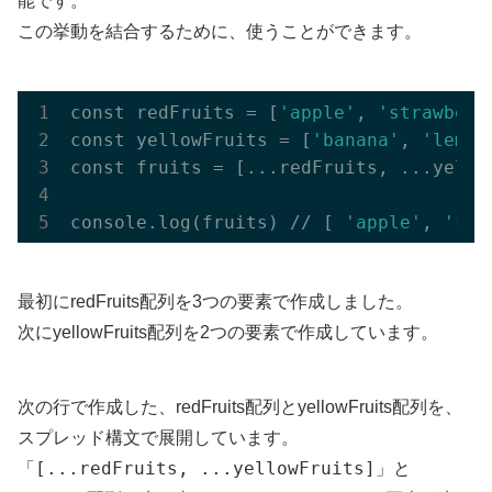
能です。
この挙動を結合するために、使うことができます。
const redFruits = [
'apple'
, 
'strawberr
const yellowFruits = [
'banana'
, 
'lemon
const fruits = [...redFruits, ...yellow
console.log(fruits) // [ 
'apple'
, 
'str
最初にredFruits配列を3つの要素で作成しました。
次にyellowFruits配列を2つの要素で作成しています。
次の行で作成した、redFruits配列とyellowFruits配列を、
スプレッド構文で展開しています。
[...redFruits, ...yellowFruits]
「
」と