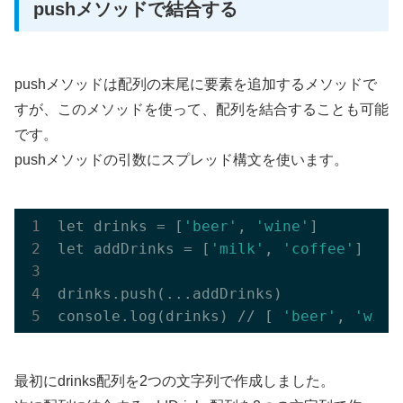
pushメソッドで結合する
pushメソッドは配列の末尾に要素を追加するメソッドで
すが、このメソッドを使って、配列を結合することも可能
です。
pushメソッドの引数にスプレッド構文を使います。
let drinks = [
'beer'
, 
'wine'
]

let addDrinks = [
'milk'
, 
'coffee'
]

drinks.push(...addDrinks)

console.log(drinks) // [ 
'beer'
, 
'wine
最初にdrinks配列を2つの文字列で作成しました。