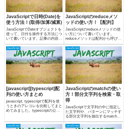
JavaScriptで日時(Date)を
JavaScriptのreduceメソ
使う方法！(取得/加算/減算)
ッドの使い方！【配列】
JavaScriptでDateオブジェクトを
JavaScriptのreduceメソッドの使
使って、日付を操作する方法につ
い方について書いています。
いて書いています。記事の内容に
reduceメソッドは配列から呼び出
ついては、下記になります。・
して、配列要素の値の合計値など
Dateオブジェクトで日時を取得
を算出するときなどに役立ちま
JavaScript
JavaScript
する・Dateオブジェクトで日付
す。JavaScriptのreduceメソッド
を加算・減算するDateオブジェ
とは？reduceメソッドは...
クトを使って...
[javascript][typescript]配
JavaScriptのmatchの使い
列の使い方まとめ
方！部分文字列を検索・取
得
javascript, typescriptで配列を使
うときのアレコレを比較してまと
JavaScriptで文字列の中に指定し
めてみました。typescriptの公式
た文字列や、パターンにマッチす
ドキュメントはこちらになりま
る部分文字列を抽出するmatchメ
す。配列の宣言javascriptで配列
ソッドについて書いています。
宣言文字列だけの配列let
matchメソッドを使うと、文字列
JavaScript
JavaScript
nintendo_g...