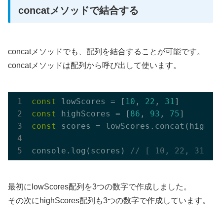
concatメソッドで結合する
concatメソッドでも、配列を結合することが可能です。
concatメソッドは配列から呼び出して使います。
const
 lowScores = [
10
, 
22
, 
31
const
 highScores = [
86
, 
93
, 
75
const
 scores = lowScores.concat(highSco
console.log(scores) 
// [ 10, 22, 31, 8
最初にlowScores配列を3つの数字で作成しました。
その次にhighScores配列も3つの数字で作成しています。