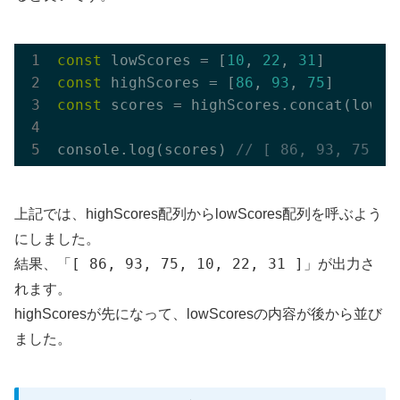
const
 lowScores = [
10
, 
22
, 
31
const
 highScores = [
86
, 
93
, 
75
const
 scores = highScores.concat(lowSco
console.log(scores) 
// [ 86, 93, 75, 1
上記では、highScores配列からlowScores配列を呼ぶよう
にしました。
[ 86, 93, 75, 10, 22, 31 ]
結果、「
」が出力さ
れます。
highScoresが先になって、lowScoresの内容が後から並び
ました。