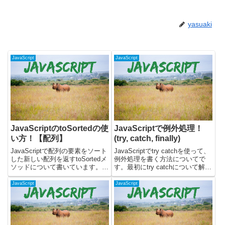
yasuaki
JavaScript
JavaScript
JavaScriptのtoSortedの使
JavaScriptで例外処理！
い方！【配列】
(try, catch, finally)
JavaScriptで配列の要素をソート
JavaScriptでtry catchを使って、
した新しい配列を返すtoSortedメ
例外処理を書く方法についてで
ソッドについて書いています。
す。最初にtry catchについて解説
toSortedメソッドを使うと、元の
して、その次にfinallyについて書
配列を変更せずに、要素がソート
いています。try catchの使い方
JavaScript
JavaScript
された新しい配列を作成できま
try catchを使うと、tryブロック
す。配列をソートして別の処理に
で例...
渡したり...